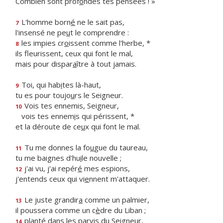
Combien sont prof
o
ndes tes pensées ! »
L'homme born
é
ne le sait pas,
7
l'insensé ne pe
u
t le comprendre :
les impies cr
o
issent comme l'herbe, *
8
ils fleurissent, ceux qui font le mal,
mais pour dispar
a
ître à tout jamais.
Toi, qui hab
i
tes là-haut,
9
tu es pour toujo
u
rs le Seigneur.
Vois tes ennemis, Seigneur,
10
vois tes ennem
i
s qui périssent, *
et la déroute de ce
u
x qui font le mal.
Tu me donnes la fo
u
gue du taureau,
11
tu me baignes d'hu
i
le nouvelle ;
j'ai vu, j'ai repér
é
mes espions,
12
j'entends ceux qui vi
e
nnent m'attaquer.
Le juste grandir
a
comme un palmier,
13
il poussera comme un c
è
dre du Liban ;
planté dans les parv
i
s du Seigneur,
14