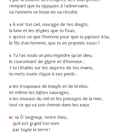
rempart que tu opp
o
ses à l'adversaire,
où l'ennemi se br
i
se en sa révolte.
À voir ton ciel, ouvr
a
ge de tes doigts,
4
la lune et les ét
o
iles que tu fixas,
qu'est-ce que l'homme pour que tu p
e
nses à lui,
5
le fils d'un homme, que tu en pr
e
nnes souci ?
Tu l'as voulu un peu m
o
indre qu'un dieu,
6
le couronnant de gl
o
ire et d'honneur ;
tu l'établis sur les œ
u
vres de tes mains,
7
tu mets toute ch
o
se à ses pieds :
les troupeaux de bœ
u
fs et de brebis,
8
et même les b
ê
tes sauvages,
les oiseaux du ciel et les poiss
o
ns de la mer,
9
tout ce qui va son chem
i
n dans les eaux.
Ô Seigne
u
r, notre Dieu,
R/
10
qu'il est gr
a
nd ton nom
par to
u
te la terre !