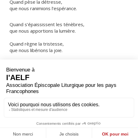
Quand pèse la détresse,
que nous ranimions l’espérance.
Quand s’épaississent les ténèbres,
que nous apportions la lumière.
Quand règne la tristesse,
que nous libérions la joie.
NOTRE PÈRE
ORAISON
Maintiens dans ton peuple, Seigneur, l’esprit qui animait
saint Charles Borromée ; ainsi ton Église, sans cesse
renouvelée et toujours plus fidèle à l’Évangile, pourra
montrer au monde le vrai visage du Christ. Lui qui règne.