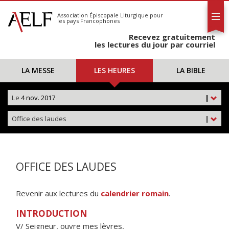
L'AELF
S'abonner
Association Épiscopale Liturgique
pour
les pays Francophones
Calendrier
Recevez gratuitement
Contact
les lectures du jour par courriel
LA MESSE
LES HEURES
LA BIBLE
Le
4 nov. 2017
|
Office des laudes
|
OFFICE DES LAUDES
Revenir aux lectures du
calendrier romain
.
INTRODUCTION
V/ Seigneur, ouvre mes lèvres,