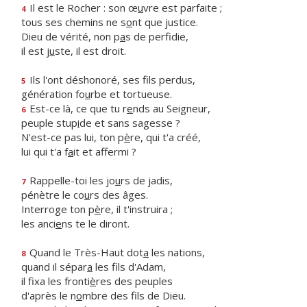
Il est le Rocher : son œ
u
vre est parfaite ;
4
tous ses chemins ne s
o
nt que justice.
Dieu de vérité, non p
a
s de perfidie,
il est j
u
ste, il est droit.
Ils l'ont déshonoré, ses f
ls perdus,
5
génération fo
u
rbe et tortueuse.
Est-ce là, ce que tu r
e
nds au Seigneur,
6
peuple stup
i
de et sans sagesse ?
N'est-ce pas lui, ton p
è
re, qui t'a créé,
lui qui t'a f
a
it et affermi ?
Rappelle-toi les jo
u
rs de jadis,
7
pénètre le co
u
rs des âges.
Interroge ton p
è
re, il t'instruira ;
les anci
e
ns te le diront.
Quand le Très-Haut dot
a
les nations,
8
quand il sépar
a
les fils d'Adam,
il fixa les fronti
è
res des peuples
d'après le n
o
mbre des fils de Dieu.