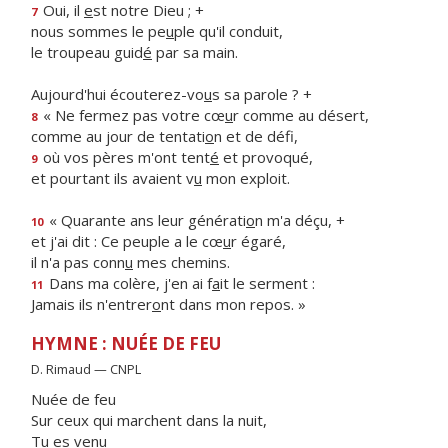
Oui, il
e
st notre Dieu ; +
7
nous sommes le pe
u
ple qu'il conduit,
le troupeau guid
é
par sa main.
Aujourd'hui écouterez-vo
u
s sa parole ? +
« Ne fermez pas votre cœ
u
r comme au désert,
8
comme au jour de tentati
o
n et de défi,
où vos pères m'ont tent
é
et provoqué,
9
et pourtant ils avaient v
u
mon exploit.
« Quarante ans leur générati
o
n m'a déçu, +
10
et j'ai dit : Ce peuple a le cœ
u
r égaré,
il n'a pas conn
u
mes chemins.
Dans ma colère, j'en ai f
a
it le serment :
11
Jamais ils n'entrer
o
nt dans mon repos. »
HYMNE : NUÉE DE FEU
D. Rimaud — CNPL
Nuée de feu
Sur ceux qui marchent dans la nuit,
Tu es venu