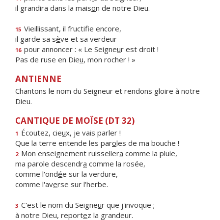
il grandira dans la mais
o
n de notre Dieu.
Vieillissant, il fructif
e encore,
15
il garde sa s
è
ve et sa verdeur
pour annoncer : « Le Seigne
u
r est droit !
16
Pas de ruse en Die
u
, mon rocher ! »
ANTIENNE
Chantons le nom du Seigneur et rendons gloire à notre
Dieu.
CANTIQUE DE MOÏSE (DT 32)
Écoutez, cie
u
x, je vais parler !
1
Que la terre entende les par
o
les de ma bouche !
Mon enseignement ruisseller
a
comme la pluie,
2
ma parole descendr
a
comme la rosée,
comme l'ond
é
e sur la verdure,
comme l'av
e
rse sur l'herbe.
C'est le nom du Seigne
u
r que j'invoque ;
3
à notre Dieu, report
e
z la grandeur.