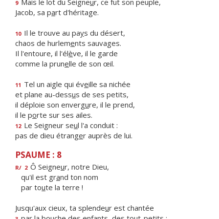
Mais le lot du Seigne
u
r, ce fut son peuple,
9
Jacob, sa p
a
rt d'héritage.
Il le trouve au pa
y
s du désert,
10
chaos de hurlem
e
nts sauvages.
Il l'entoure, il l'él
è
ve, il le garde
comme la prun
e
lle de son œil.
Tel un aigle qui év
e
ille sa nichée
11
et plane au-dess
u
s de ses petits,
il déploie son enverg
u
re, il le prend,
il le p
o
rte sur ses ailes.
Le Seigneur se
u
l l'a conduit :
12
pas de dieu étrang
e
r auprès de lui.
PSAUME : 8
Ô Seigne
u
r, notre Dieu,
R/
2
qu'il est gr
a
nd ton nom
par to
u
te la terre !
Jusqu'aux cieux, ta splende
u
r est chantée
par la bouche des enf
a
nts, des tout-petits :
3