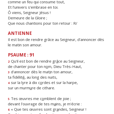
comme un feu qui consume tout,
Et l’univers s’embrase en toi.
Ô viens, Seigneur Jésus !
Demeure de la Gloire ;
Que nous chantions pour ton retour : R/
ANTIENNE
Il est bon de rendre grâce au Seigneur, d'annoncer dès
le matin son amour.
PSAUME : 91
Qu'il est bon de rendre gr
â
ce au Seigneur,
2
de chanter pour ton n
o
m, Dieu Très-Haut,
d'annoncer dès le mat
i
n ton amour,
3
ta fidélit
é
, au long des nuits,
sur la lyre à dix c
o
rdes et sur la harpe,
4
sur un murm
u
re de cithare.
Tes œuvres me c
o
mblent de joie ;
5
devant l'ouvrage de tes m
a
ins, je m'écrie :
« Que tes œuvres sont gr
a
ndes, Seigneur !
6