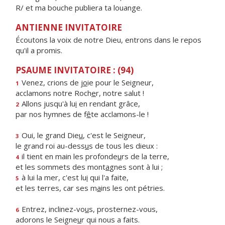
R/ et ma bouche publiera ta louange.
ANTIENNE INVITATOIRE
Écoutons la voix de notre Dieu, entrons dans le repos
qu'il a promis.
PSAUME INVITATOIRE : (94)
Venez, crions de j
o
ie pour le Seigneur,
1
acclamons notre Roch
e
r, notre salut !
Allons jusqu'à lu
i
en rendant grâce,
2
par nos hymnes de f
ê
te acclamons-le !
Oui, le grand Die
u
, c'est le Seigneur,
3
le grand roi au-dess
u
s de tous les dieux :
il tient en main les profonde
u
rs de la terre,
4
et les sommets des mont
a
gnes sont à lui ;
à lui la mer, c'est lu
i
qui l'a faite,
5
et les terres, car ses m
a
ins les ont pétries.
Entrez, inclinez-vo
u
s, prosternez-vous,
6
adorons le Seigne
u
r qui nous a faits.