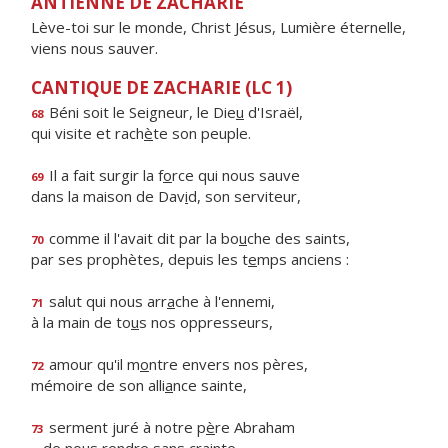
ANTIENNE DE ZACHARIE
Lève-toi sur le monde, Christ Jésus, Lumière éternelle,
viens nous sauver.
CANTIQUE DE ZACHARIE (LC 1)
Béni soit le Seigneur, le Die
u
d'Israël,
68
qui visite et rach
è
te son peuple.
Il a fait surgir la f
o
rce qui nous sauve
69
dans la maison de Dav
i
d, son serviteur,
comme il l'avait dit par la bo
u
che des saints,
70
par ses prophètes, depuis les t
e
mps anciens :
salut qui nous arr
a
che à l'ennemi,
71
à la main de to
u
s nos oppresseurs,
amour qu'il m
o
ntre envers nos pères,
72
mémoire de son alli
a
nce sainte,
serment juré à notre p
è
re Abraham
73