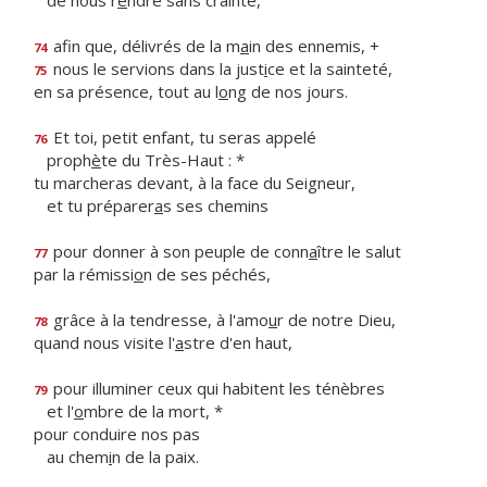
de nous r
e
ndre sans crainte,
afin que, délivrés de la m
a
in des ennemis, +
74
nous le servions dans la just
i
ce et la sainteté,
75
en sa présence, tout au l
o
ng de nos jours.
Et toi, petit enfant, tu seras appelé
76
proph
è
te du Très-Haut : *
tu marcheras devant, à la face du Seigneur,
et tu préparer
a
s ses chemins
pour donner à son peuple de conn
a
ître le salut
77
par la rémissi
o
n de ses péchés,
grâce à la tendresse, à l'amo
u
r de notre Dieu,
78
quand nous visite l'
a
stre d'en haut,
pour illuminer ceux qui habitent les ténèbres
79
et l'
o
mbre de la mort, *
pour conduire nos pas
au chem
i
n de la paix.