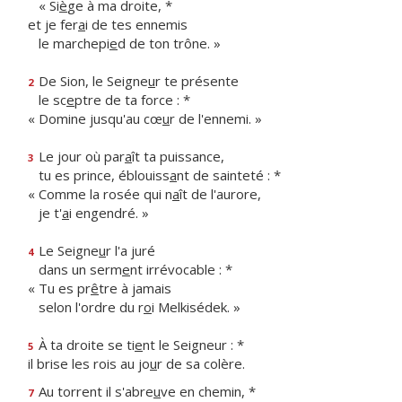
« Si
è
ge à ma droite, *
et je fer
a
i de tes ennemis
le marchepi
e
d de ton trône. »
De Sion, le Seigne
u
r te présente
2
le sc
e
ptre de ta force : *
« Domine jusqu'au cœ
u
r de l'ennemi. »
Le jour où par
a
ît ta puissance,
3
tu es prince, éblouiss
a
nt de sainteté : *
« Comme la rosée qui n
a
ît de l'aurore,
je t'
a
i engendré. »
Le Seigne
u
r l'a juré
4
dans un serm
e
nt irrévocable : *
« Tu es pr
ê
tre à jamais
selon l'ordre du r
o
i Melkisédek. »
À ta droite se ti
e
nt le Seigneur : *
5
il brise les rois au jo
u
r de sa colère.
Au torrent il s'abre
u
ve en chemin, *
7