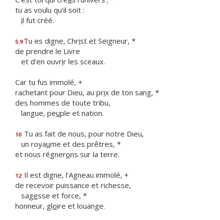
tu as voulu qu'il soit :
i
l fut créé.
Tu es digne, Chr
i
st et Seigneur, *
5.9
de prendre le Livre
et d'en ouvr
i
r les sceaux.
Car tu fus immolé, +
rachetant pour Dieu, au pr
i
x de ton sang, *
des hommes de toute tribu,
langue, pe
u
ple et nation.
Tu as fait de nous, pour notre Dieu,
10
un roya
u
me et des prêtres, *
et nous régner
o
ns sur la terre.
Il est digne, l'Agneau immolé, +
12
de recevoir puissance et richesse,
sag
e
sse et force, *
honneur, gl
o
ire et louange.