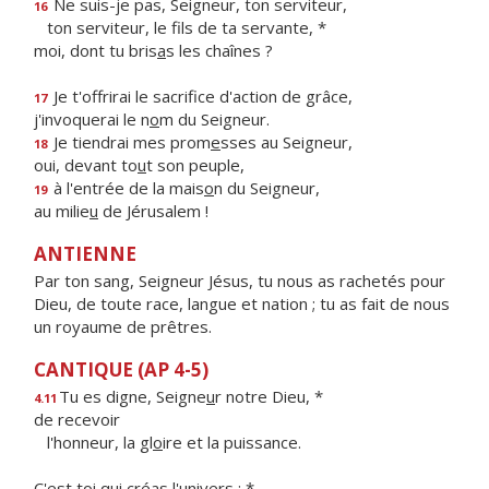
Ne suis-je pas, Seigneur, ton serviteur,
16
ton serviteur, le f
ls de ta servante, *
moi, dont tu bris
a
s les chaînes ?
Je t'offrirai le sacrif
ce d'action de grâce,
17
j'invoquerai le n
o
m du Seigneur.
Je tiendrai mes prom
e
sses au Seigneur,
18
oui, devant to
u
t son peuple,
à l'entrée de la mais
o
n du Seigneur,
19
au milie
u
de Jérusalem !
ANTIENNE
Par ton sang, Seigneur Jésus, tu nous as rachetés pour
Dieu, de toute race, langue et nation ; tu as fait de nous
un royaume de prêtres.
CANTIQUE (AP 4-5)
Tu es digne, Seigne
u
r notre Dieu, *
4.11
de recevoir
l'honneur, la gl
o
ire et la puissance.
C'est toi qui cré
a
s l'univers ; *