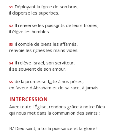
Déployant la f
o
rce de son bras,
51
il disp
e
rse les superbes.
Il renverse les puiss
a
nts de leurs trônes,
52
il él
è
ve les humbles.
Il comble de bi
e
ns les affamés,
53
renvoie les r
i
ches les mains vides.
Il relève Isra
ë
l, son serviteur,
54
il se souvi
e
nt de son amour,
de la promesse f
a
ite à nos pères,
55
en faveur d'Abraham et de sa r
a
ce, à jamais.
INTERCESSION
Avec toute l'Église, rendons grâce à notre Dieu
qui nous met dans la communion des saints :
R/ Dieu saint, à toi la puissance et la gloire !