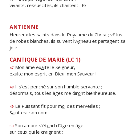
vivants, ressuscités, ils chantent : R/
ANTIENNE
Heureux les saints dans le Royaume du Christ ; vêtus
de robes blanches, ils suivent l'Agneau et partagent sa
joie.
CANTIQUE DE MARIE (LC 1)
Mon âme ex
a
lte le Seigneur,
47
exulte mon esprit en Die
u
, mon Sauveur !
Il s'est penché sur son h
u
mble servante ;
48
désormais, tous les âges me dir
o
nt bienheureuse.
Le Puissant fit pour m
o
i des merveilles ;
49
S
a
int est son nom !
Son amour s'ét
e
nd d'âge en âge
50
sur ce
u
x qui le craignent ;