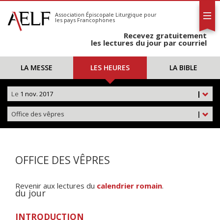
L'AELF
S'abonner
Association Épiscopale Liturgique
pour
les pays Francophones
Calendrier
Recevez gratuitement
Contact
les lectures du jour par courriel
LA MESSE
LES HEURES
LA BIBLE
Le
1 nov. 2017
|
Office des vêpres
|
OFFICE DES VÊPRES
Revenir aux lectures du
calendrier romain
.
du jour
INTRODUCTION