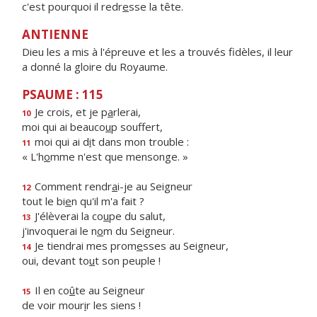
c'est pourquoi il redr
e
sse la tête.
ANTIENNE
Dieu les a mis à l'épreuve et les a trouvés fidèles, il leur
a donné la gloire du Royaume.
PSAUME : 115
Je crois, et je p
a
rlerai,
10
moi qui ai beauco
u
p souffert,
moi qui ai d
i
t dans mon trouble :
11
« L'h
o
mme n'est que mensonge. »
Comment rendr
a
i-je au Seigneur
12
tout le bi
e
n qu'il m'a fait ?
J'élèverai la co
u
pe du salut,
13
j'invoquerai le n
o
m du Seigneur.
Je tiendrai mes prom
e
sses au Seigneur,
14
oui, devant to
u
t son peuple !
Il en co
û
te au Seigneur
15
de voir mour
i
r les siens !