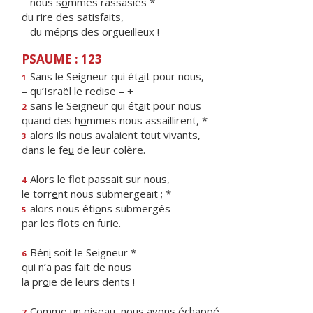
nous s
o
mmes rassasiés *
du rire des satisfaits,
du mépr
i
s des orgueilleux !
PSAUME : 123
Sans le Seigneur qui ét
a
it pour nous,
1
– qu’Israël le redise – +
sans le Seigneur qui ét
a
it pour nous
2
quand des h
o
mmes nous assaillirent, *
alors ils nous aval
a
ient tout vivants,
3
dans le fe
u
de leur colère.
Alors le fl
o
t passait sur nous,
4
le torr
e
nt nous submergeait ; *
alors nous éti
o
ns submergés
5
par les fl
o
ts en furie.
Bén
i
soit le Seigneur *
6
qui n’a pas fait de nous
la pr
o
ie de leurs dents !
Comme un oiseau, nous av
o
ns échappé
7