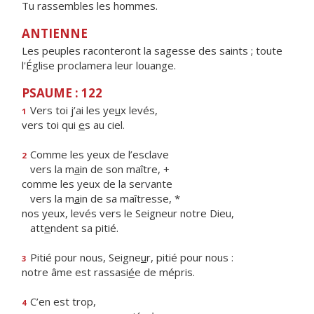
Tu rassembles les hommes.
ANTIENNE
Les peuples raconteront la sagesse des saints ; toute
l'Église proclamera leur louange.
PSAUME : 122
Vers toi j’ai les ye
u
x levés,
1
vers toi qui
e
s au ciel.
Comme les yeux de l’esclave
2
vers la m
a
in de son maître, +
comme les yeux de la servante
vers la m
a
in de sa maîtresse, *
nos yeux, levés vers le Seigneur notre Dieu,
att
e
ndent sa pitié.
Pitié pour nous, Seigne
u
r, pitié pour nous :
3
notre âme est rassasi
é
e de mépris.
C’en est trop,
4