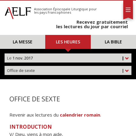
L'AELF
S'abonner
Association Épiscopale Liturgique
pour
les pays Francophones
Calendrier
Recevez gratuitement
Contact
les lectures du jour par courriel
LA MESSE
LES HEURES
LA BIBLE
Le
1 nov. 2017
|
Office de sexte
|
OFFICE DE SEXTE
Revenir aux lectures du
calendrier romain
.
INTRODUCTION
V/ Dieu, viens à mon aide,