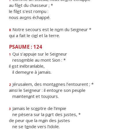
au fil
e
t du chasseur ; *
le fil
e
t s’est rompu :
nous av
o
ns échappé.
Notre secours est le n
o
m du Seigneur *
8
qui a fait le ci
e
l et la terre.
PSAUME : 124
Qui s’appu
i
e sur le Seigneur
1
ress
e
mble au mont Sion : *
il
e
st inébranlable,
il deme
u
re à jamais.
Jérusalem, des mont
a
gnes l’entourent ; *
2
ainsi le Seigneur : il ento
u
re son peuple
mainten
a
nt et toujours.
Jamais le sc
e
ptre de l’impie
3
ne pèsera sur la p
a
rt des justes, *
de peur que la m
a
in des justes
ne se t
e
nde vers l’idole.