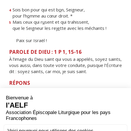
Sois bon pour qui est b
o
n, Seigneur,
4
pour l’h
o
mme au cœur droit. *
Mais ceux qui r
u
sent et qui trahissent,
5
que le Seigneur les rej
e
tte avec les méchants !
Paix sur Israël !
PAROLE DE DIEU : 1 P 1, 15-16
À l’image du Dieu saint qui vous a appelés, soyez saints,
vous aussi, dans toute votre conduite, puisque l’Écriture
dit : soyez saints, car moi, je suis saint.
RÉPONS
V/ Que le Seigneur soit votre joie, tous les justes !
rendez grâce, en rappelant son nom très saint.
ORAISON
Dieu éternel et tout-puissant, tu nous donnes de
célébrer dans une même fête la sainteté de tous les
élus ; puisqu'une telle multitude intercède pour nous,