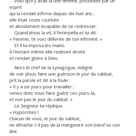
Voici qu’il y avait là une femme, possédée par un
esprit
qui la rendait infirme depuis dix-huit ans ;
elle était toute courbée
et absolument incapable de se redresser.
Quand Jésus la vit, il l’interpella et lui dit :
« Femme, te voici délivrée de ton infirmité. »
Et il lui imposa les mains.
À l’instant même elle redevint droite
et rendait gloire à Dieu.
Alors le chef de la synagogue, indigné
de voir Jésus faire une guérison le jour du sabbat,
prit la parole et dit à la foule :
« Il y a six jours pour travailler ;
venez donc vous faire guérir ces jours-là,
et non pas le jour du sabbat. »
Le Seigneur lui répliqua :
« Hypocrites !
Chacun de vous, le jour du sabbat,
ne détache-t-il pas de la mangeoire son bœuf ou son
âne