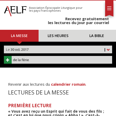
L'AELF
S'abonner
Association Épiscopale Liturgique
pour
les pays Francophones
Calendrier
Recevez gratuitement
Contact
les lectures du jour par courriel
LA MESSE
LES HEURES
LA BIBLE
Le
30 oct. 2017
|
de la férie
Revenir aux lectures du
calendrier romain
.
LECTURES DE LA MESSE
PREMIÈRE LECTURE
« Vous avez reçu un Esprit qui fait de vous des fils ;
et c’est en lui que nous crions « Abba ! », c’est-à-