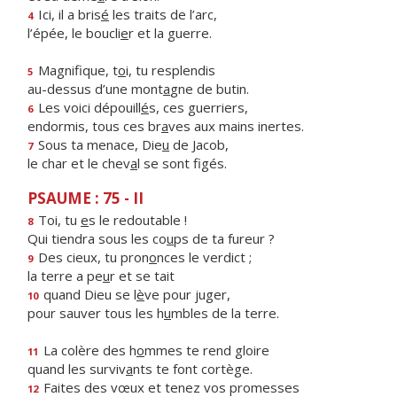
Ici, il a bris
é
les traits de l’arc,
4
l’épée, le boucli
e
r et la guerre.
Magnifique, t
o
i, tu resplendis
5
au-dessus d’une mont
a
gne de butin.
Les voici dépouill
é
s, ces guerriers,
6
endormis, tous ces br
a
ves aux mains inertes.
Sous ta menace, Die
u
de Jacob,
7
le char et le chev
a
l se sont figés.
PSAUME : 75 - II
Toi, tu
e
s le redoutable !
8
Qui tiendra sous les co
u
ps de ta fureur ?
Des cieux, tu pron
o
nces le verdict ;
9
la terre a pe
u
r et se tait
quand Dieu se l
è
ve pour juger,
10
pour sauver tous les h
u
mbles de la terre.
La colère des h
o
mmes te rend gloire
11
quand les surviv
a
nts te font cortège.
Faites des vœux et tenez vos promesses
12