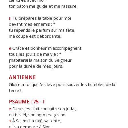
car tu
e
s avec moi :
ton bâton me gu
i
de et me rassure.
Tu prépares la t
a
ble pour moi
5
dev
a
nt mes ennemis ; *
tu répands le parf
u
m sur ma tête,
ma co
u
pe est débordante.
Grâce et bonhe
u
r m'accompagnent
6
tous les jo
u
rs de ma vie ; *
j'habiterai la mais
o
n du Seigneur
pour la dur
é
e de mes jours.
ANTIENNE
Gloire à toi qui t'es levé pour sauver les humbles de la
terre !
PSAUME : 75 - I
Dieu s’est fait conn
a
ître en Juda ;
2
en Israël, son n
o
m est grand.
À Salem il a fix
é
sa tente,
3
et sa deme
u
re à Sion.