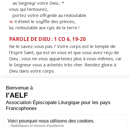
au Seigne
u
r votre Dieu ; *
vous qui l’entourez,
portez votre offr
a
nde au redoutable.
Il éteint le so
u
ffle des princes,
13
lui, redoutable aux r
o
is de la terre !
PAROLE DE DIEU : 1 CO 6, 19-20
Ne le savez-vous pas ? Votre corps est le temple de
l’Esprit Saint, qui est en vous et que vous avez reçu de
Dieu ; vous ne vous appartenez plus à vous-mêmes, car
le Seigneur vous a achetés très cher. Rendez gloire à
Dieu dans votre corps.
RÉPONS
V/ Mon âme s'épuise à désirer les parvis du Seigneur ;
mon cœur et ma chair sont un cri vers le Dieu vivant !
ORAISON
Nous t'en prions, Seigneur, que ta grâce nous devance
et qu'elle nous accompagne toujours, pour nous rendre
attentifs à faire le bien sans relâche.