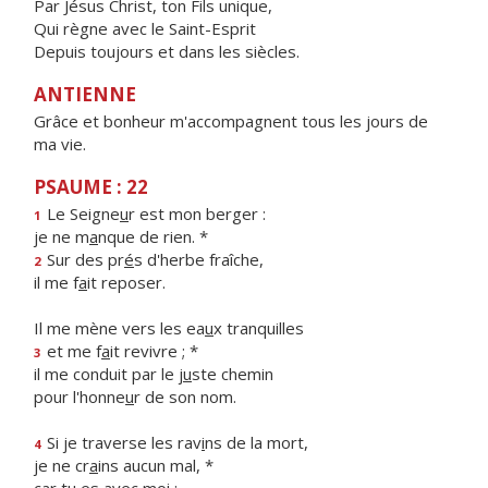
Par Jésus Christ, ton Fils unique,
Qui règne avec le Saint-Esprit
Depuis toujours et dans les siècles.
ANTIENNE
Grâce et bonheur m'accompagnent tous les jours de
ma vie.
PSAUME : 22
Le Seigne
u
r est mon berger :
1
je ne m
a
nque de rien. *
Sur des pr
é
s d'herbe fraîche,
2
il me f
a
it reposer.
Il me mène vers les ea
u
x tranquilles
et me f
a
it revivre ; *
3
il me conduit par le j
u
ste chemin
pour l'honne
u
r de son nom.
Si je traverse les rav
i
ns de la mort,
4
je ne cr
a
ins aucun mal, *