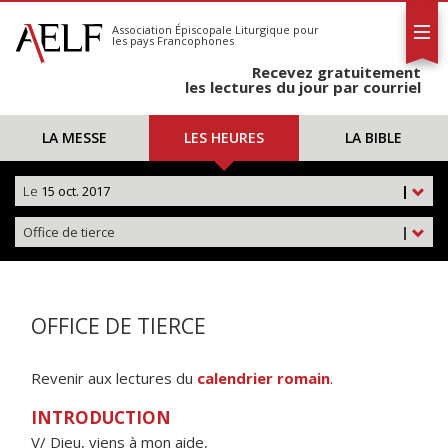
L'AELF
S'abonner
Association Épiscopale Liturgique
pour
les pays Francophones
Calendrier
Recevez gratuitement
Contact
les lectures du jour par courriel
LA MESSE
LES HEURES
LA BIBLE
Le
15 oct. 2017
|
Office de tierce
|
OFFICE DE TIERCE
Revenir aux lectures du
calendrier romain
.
INTRODUCTION
V/ Dieu, viens à mon aide,