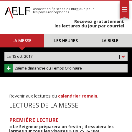
L'AELF
S'abonner
Association Épiscopale Liturgique
pour
les pays Francophones
Calendrier
Recevez gratuitement
Contact
les lectures du jour par courriel
LA MESSE
LES HEURES
LA BIBLE
Le
15 oct. 2017
|
28ème dimanche du Temps Ordinaire
Revenir aux lectures du
calendrier romain
.
LECTURES DE LA MESSE
PREMIÈRE LECTURE
« Le Seigneur préparera un festin ; il essuiera les
larmes sur tous les visages » (Is 25, 6-10a)