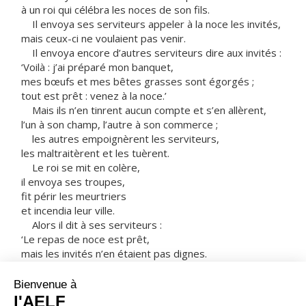
à un roi qui célébra les noces de son fils.
Il envoya ses serviteurs appeler à la noce les invités,
mais ceux-ci ne voulaient pas venir.
Il envoya encore d’autres serviteurs dire aux invités :
‘Voilà : j’ai préparé mon banquet,
mes bœufs et mes bêtes grasses sont égorgés ;
tout est prêt : venez à la noce.’
Mais ils n’en tinrent aucun compte et s’en allèrent,
l’un à son champ, l’autre à son commerce ;
les autres empoignèrent les serviteurs,
les maltraitèrent et les tuèrent.
Le roi se mit en colère,
il envoya ses troupes,
fit périr les meurtriers
et incendia leur ville.
Alors il dit à ses serviteurs :
‘Le repas de noce est prêt,
mais les invités n’en étaient pas dignes.
Allez donc aux croisées des chemins :
tous ceux que vous trouverez,
invitez-les à la noce.’