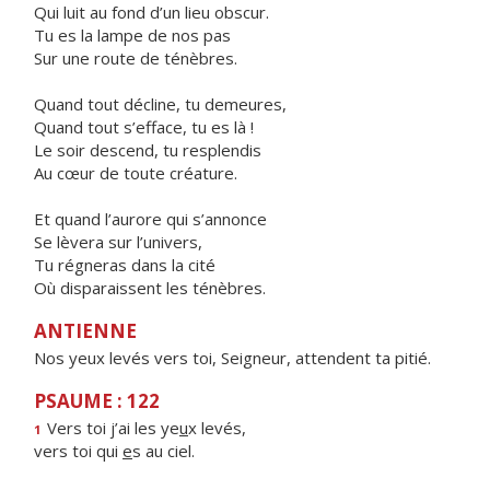
Qui luit au fond d’un lieu obscur.
Tu es la lampe de nos pas
Sur une route de ténèbres.
Quand tout décline, tu demeures,
Quand tout s’efface, tu es là !
Le soir descend, tu resplendis
Au cœur de toute créature.
Et quand l’aurore qui s’annonce
Se lèvera sur l’univers,
Tu régneras dans la cité
Où disparaissent les ténèbres.
ANTIENNE
Nos yeux levés vers toi, Seigneur, attendent ta pitié.
PSAUME : 122
Vers toi j’ai les ye
u
x levés,
1
vers toi qui
e
s au ciel.