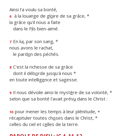
Ainsi l'a voulu sa bonté,
à la louange de gl
o
ire de sa grâce, *
6
la grâce qu'il nous a faite
dans le F
i
ls bien-aimé.
En lu
i
, par son sang, *
7
nous avons le rachat,
le pard
o
n des péchés.
C'est la richesse de sa grâce
8
dont il déb
o
rde jusqu'à nous *
en toute intellig
e
nce et sagesse.
Il nous dévoile ainsi le myst
è
re de sa volonté, *
9
selon que sa bonté l'avait prév
u
dans le Christ :
pour mener les temps à leur plénitude, +
10
récapituler toutes ch
o
ses dans le Christ, *
celles du ciel et c
e
lles de la terre.