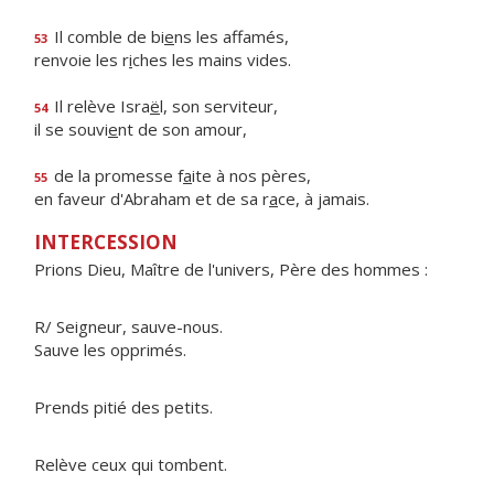
Il comble de bi
e
ns les affamés,
53
renvoie les r
i
ches les mains vides.
Il relève Isra
ë
l, son serviteur,
54
il se souvi
e
nt de son amour,
de la promesse f
a
ite à nos pères,
55
en faveur d'Abraham et de sa r
a
ce, à jamais.
INTERCESSION
Prions Dieu, Maître de l'univers, Père des hommes :
R/ Seigneur, sauve-nous.
Sauve les opprimés.
Prends pitié des petits.
Relève ceux qui tombent.