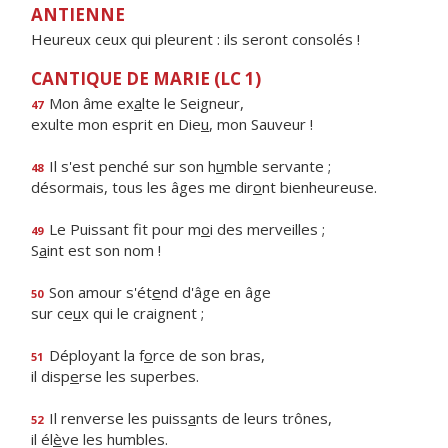
ANTIENNE
Heureux ceux qui pleurent : ils seront consolés !
CANTIQUE DE MARIE (LC 1)
Mon âme ex
a
lte le Seigneur,
47
exulte mon esprit en Die
u
, mon Sauveur !
Il s'est penché sur son h
u
mble servante ;
48
désormais, tous les âges me dir
o
nt bienheureuse.
Le Puissant fit pour m
o
i des merveilles ;
49
S
a
int est son nom !
Son amour s'ét
e
nd d'âge en âge
50
sur ce
u
x qui le craignent ;
Déployant la f
o
rce de son bras,
51
il disp
e
rse les superbes.
Il renverse les puiss
a
nts de leurs trônes,
52
il él
è
ve les humbles.