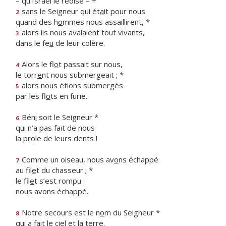
– qu’Israël le redise – +
sans le Seigneur qui ét
a
it pour nous
2
quand des h
o
mmes nous assaillirent, *
alors ils nous aval
a
ient tout vivants,
3
dans le fe
u
de leur colère.
Alors le fl
o
t passait sur nous,
4
le torr
e
nt nous submergeait ; *
alors nous éti
o
ns submergés
5
par les fl
o
ts en furie.
Bén
i
soit le Seigneur *
6
qui n’a pas fait de nous
la pr
o
ie de leurs dents !
Comme un oiseau, nous av
o
ns échappé
7
au fil
e
t du chasseur ; *
le fil
e
t s’est rompu :
nous av
o
ns échappé.
Notre secours est le n
o
m du Seigneur *
8
qui a fait le ci
e
l et la terre.