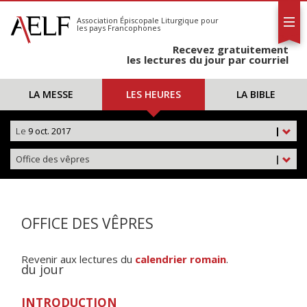
L'AELF
S'abonner
Association Épiscopale Liturgique
pour
les pays Francophones
Calendrier
Recevez gratuitement
Contact
les lectures du jour par courriel
LA MESSE
LES HEURES
LA BIBLE
Le
9 oct. 2017
|
Office des vêpres
|
OFFICE DES VÊPRES
Revenir aux lectures du
calendrier romain
.
du jour
INTRODUCTION