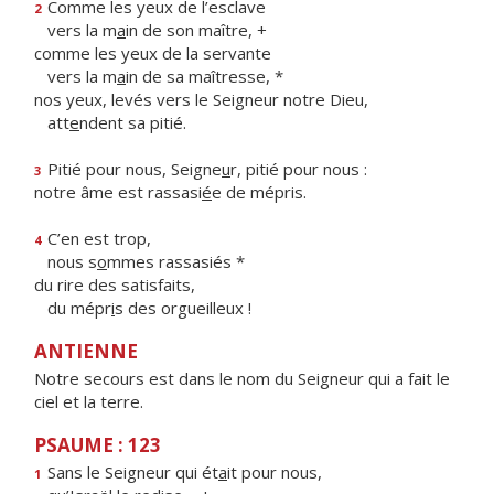
Comme les yeux de l’esclave
2
vers la m
a
in de son maître, +
comme les yeux de la servante
vers la m
a
in de sa maîtresse, *
nos yeux, levés vers le Seigneur notre Dieu,
att
e
ndent sa pitié.
Pitié pour nous, Seigne
u
r, pitié pour nous :
3
notre âme est rassasi
é
e de mépris.
C’en est trop,
4
nous s
o
mmes rassasiés *
du rire des satisfaits,
du mépr
i
s des orgueilleux !
ANTIENNE
Notre secours est dans le nom du Seigneur qui a fait le
ciel et la terre.
PSAUME : 123
Sans le Seigneur qui ét
a
it pour nous,
1