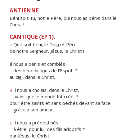
ANTIENNE
Béni sois-tu, notre Père, qui nous as bénis dans le
Christ !
CANTIQUE (EP 1).
Qu'il soit béni, le Die
u
et Père
3
de notre Seigneur, Jés
u
s, le Christ !
Il nous a bénis et comblés
des bénédicti
o
ns de l'Esprit, *
au ci
e
l, dans le Christ.
Il nous a choisis, dans le Christ,
4
avant que le m
o
nde fût créé, *
pour être saints et sans péchés devant sa face
gr
â
ce à son amour.
Il nous a prédestinés
5
à être, pour lui, des f
ls adoptifs *
par Jés
u
s, le Christ.