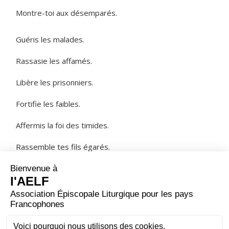
Montre-toi aux désemparés.
Guéris les malades.
Rassasie les affamés.
Libère les prisonniers.
Fortifie les faibles.
Affermis la foi des timides.
Rassemble tes fils égarés.
NOTRE PÈRE
ORAISON
Dieu de lumière, à l'heure où le soir tombe, nous te
prions d'illuminer nos ténèbres et de fermer les yeux