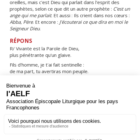
oreilles, mais c'est Dieu qui parlait dans l'esprit des
prophètes, selon ce que dit un autre prophète :
C'est un
ange qui me parlait
. Et aussi : Ils crient dans nos cœurs :
Abba, Père
. Et encore :
J'écouterai ce que dira en moi le
Seigneur Dieu
.
RÉPONS
R/ Vivante est la Parole de Dieu,
plus pénétrante qu'un glaive.
Fils d'homme, je t'ai fait sentinelle :
de ma part, tu avertiras mon peuple.
Fils d'homme, porte-leur mes paroles,
qu'ils écoutent ou qu'ils n'écoutent pas.
ORAISON
Dieu qui as donné à saint Jérôme de goûter la sainte
Écriture et d'en vivre intensément, fais que ton peuple
soit davantage nourri de ta Parole et trouve en elle une
source de vie.