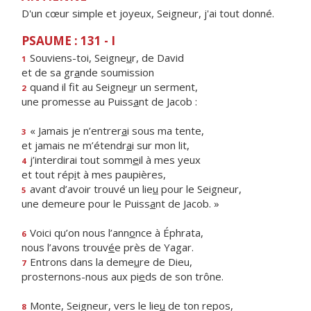
D'un cœur simple et joyeux, Seigneur, j'ai tout donné.
PSAUME : 131 - I
Souviens-toi, Seigne
u
r, de David
1
et de sa gr
a
nde soumission
quand il fit au Seigne
u
r un serment,
2
une promesse au Puiss
a
nt de Jacob :
« Jamais je n’entrer
a
i sous ma tente,
3
et jamais ne m’étendr
a
i sur mon lit,
j’interdirai tout somm
e
il à mes yeux
4
et tout rép
i
t à mes paupières,
avant d’avoir trouvé un lie
u
pour le Seigneur,
5
une demeure pour le Puiss
a
nt de Jacob. »
Voici qu’on nous l’ann
o
nce à Éphrata,
6
nous l’avons trouv
é
e près de Yagar.
Entrons dans la deme
u
re de Dieu,
7
prosternons-nous aux pi
e
ds de son trône.
Monte, Seigneur, vers le lie
u
de ton repos,
8