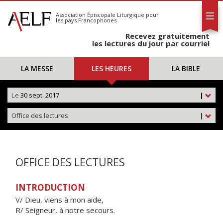
L'AELF
S'abonner
Association Épiscopale Liturgique
pour
les pays Francophones
Calendrier
Recevez gratuitement
Contact
les lectures du jour par courriel
LA MESSE
LES HEURES
LA BIBLE
Le
30 sept. 2017
|
Office des lectures
|
OFFICE DES LECTURES
INTRODUCTION
V/ Dieu, viens à mon aide,
R/ Seigneur, à notre secours.