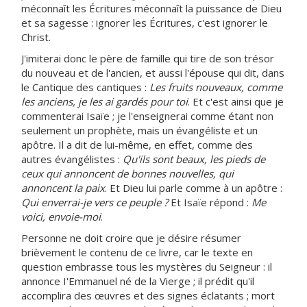
méconnaît les Écritures méconnaît la puissance de Dieu
et sa sagesse : ignorer les Écritures, c'est ignorer le
Christ.
J'imiterai donc le père de famille qui tire de son trésor
du nouveau et de l'ancien, et aussi l'épouse qui dit, dans
le Cantique des cantiques :
Les fruits nouveaux, comme
les anciens, je les ai gardés pour toi
. Et c'est ainsi que je
commenterai Isaïe ; je l'enseignerai comme étant non
seulement un prophète, mais un évangéliste et un
apôtre. Il a dit de lui-même, en effet, comme des
autres évangélistes :
Qu'ils sont beaux, les pieds de
ceux qui annoncent de bonnes nouvelles, qui
annoncent la paix
. Et Dieu lui parle comme à un apôtre :
Qui enverrai-je vers ce peuple ?
Et Isaïe répond :
Me
voici, envoie-moi
.
Personne ne doit croire que je désire résumer
brièvement le contenu de ce livre, car le texte en
question embrasse tous les mystères du Seigneur : il
annonce I'Emmanuel né de la Vierge ; il prédit qu'il
accomplira des œuvres et des signes éclatants ; mort