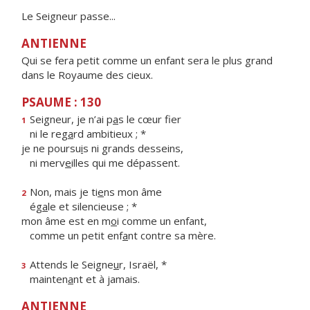
Le Seigneur passe...
ANTIENNE
Qui se fera petit comme un enfant sera le plus grand
dans le Royaume des cieux.
PSAUME : 130
Seigneur, je n’ai p
a
s le cœur fier
1
ni le reg
a
rd ambitieux ; *
je ne poursu
i
s ni grands desseins,
ni merv
e
illes qui me dépassent.
Non, mais je ti
e
ns mon âme
2
ég
a
le et silencieuse ; *
mon âme est en m
o
i comme un enfant,
comme un petit enf
a
nt contre sa mère.
Attends le Seigne
u
r, Israël, *
3
mainten
a
nt et à jamais.
ANTIENNE