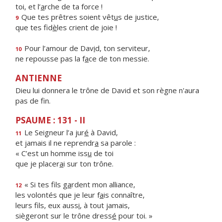
toi, et l’
a
rche de ta force !
Que tes prêtres soient vêt
u
s de justice,
9
que tes fid
è
les crient de joie !
Pour l’amour de Dav
i
d, ton serviteur,
10
ne repousse pas la f
a
ce de ton messie.
ANTIENNE
Dieu lui donnera le trône de David et son règne n'aura
pas de fin.
PSAUME : 131 - II
Le Seigneur l’a jur
é
à David,
11
et jamais il ne reprendr
a
sa parole :
« C’est un homme iss
u
de toi
que je placer
a
i sur ton trône.
« Si tes fils g
a
rdent mon alliance,
12
les volontés que je leur f
a
is connaître,
leurs fils, eux auss
i
, à tout jamais,
siègeront sur le trône dress
é
pour toi. »