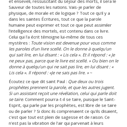
et enseveli, ressuscitant du séjour des morts, il sera le
Sauveur de toutes les nations. Vais-je parler de
physique, de morale et de logique ? Tout ce qu'il y a
dans les saintes Écritures, tout ce que la parole
humaine peut exprimer et tout ce que peut assimiler
l'intelligence des mortels, est contenu dans ce livre.
Celui qui l'a écrit témoigne lui-même de tous ces
mystères :
Toute vision est devenue pour vous comme
les paroles d'un livre scellé. On le donne à quelqu'un
qui sait lire, en lui disant : « Lis cela ». Et il répond : « Je
ne peux pas, parce que le livre est scellé. » Ou bien on le
donne à quelqu'un qui ne sait pas lire, en lui disant : «
Lis cela ». Il répond : «Je ne sais pas lire. »
~
Écoutez ce que dit saint Paul :
Que deux ou trois
prophètes prennent la parole, et que les autres jugent.
Si un assistant reçoit une révélation, celui qui parle doit
se taire
. Comment pourra-t-il se taire, puisque le Saint-
Esprit, qui parle par les prophètes, est libre de se taire
ou de parler ? Si donc ils comprenaient ce qu'ils disaient,
c'est que tout est plein de sagesse et de raison. Ce
n'est pas la vibration de l'air qui parvenait à leurs