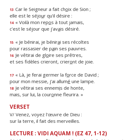
Car le Seigneur a fait ch
o
ix de Sion ;
13
elle est le séjo
u
r qu’il désire :
« Voilà mon rep
o
s à tout jamais,
14
c’est le séjour que j’av
a
is désiré.
« Je bénirai, je bénir
a
i ses récoltes
15
pour rassasier de p
a
in ses pauvres.
Je vêtirai de gl
o
ire ses prêtres,
16
et ses fidèles crieront, crier
o
nt de joie.
« Là, je ferai germer la f
o
rce de David ;
17
pour mon messie, j’ai allum
é
une lampe.
Je vêtirai ses ennem
i
s de honte,
18
mais, sur lui, la cour
o
nne fleurira. »
VERSET
V/ Venez, voyez l'œuvre de Dieu :
sur la terre, il fait des merveilles.
LECTURE : VIDI AQUAM ! (EZ 47, 1-12)