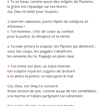
Tu es beau, comme aucun des enf
a
nts de l'homme,
3
la grâce est répand
u
e sur tes lèvres :
oui, Dieu te bén
i
t pour toujours.
Guerrier valeureux, porte l'épée de nobl
e
sse et
4
d'honneur !
Ton honneur, c'est de cour
i
r au combat
5
pour la justice, la clém
e
nce et la vérité.
Ta main jettera la stupeur, les fl
è
ches qui déchirent ;
6
sous tes coups, les pe
u
ples s'abattront,
les ennemis du roi, frapp
é
s en plein cœur.
Ton trône est divin, un tr
ô
ne éternel ;
7
ton sceptre royal est sc
e
ptre de droiture :
tu aimes la justice, tu répro
u
ves le mal.
8
Oui, Dieu, ton Die
u
t'a consacré
d'une onction de joie, comme auc
u
n de tes semblables ;
la myrrhe et l'aloès parf
u
ment ton vêtement.
9
Des palais d'ivoire, la mus
i
que t'enchante.