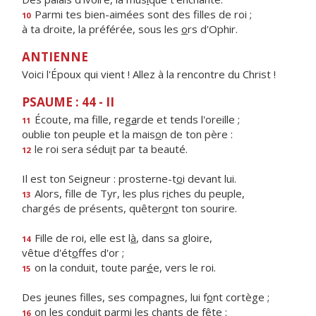
Parmi tes bien-aimées sont des f
lles de roi ;
10
à ta droite, la préférée, sous les
o
rs d'Ophir.
ANTIENNE
Voici l'Époux qui vient ! Allez à la rencontre du Christ !
PSAUME : 44 - II
Écoute, ma fille, reg
a
rde et tends l'oreille ;
11
oublie ton peuple et la mais
o
n de ton père :
le roi sera sédu
i
t par ta beauté.
12
Il est ton Seigneur : prosterne-t
o
i devant lui.
Alors, fille de Tyr, les plus r
i
ches du peuple,
13
chargés de présents, quêter
o
nt ton sourire.
Fille de roi, elle est l
à
, dans sa gloire,
14
vêtue d'ét
o
ffes d'or ;
on la conduit, toute par
é
e, vers le roi.
15
Des jeunes filles, ses compagnes, lui f
o
nt cortège ;
on les conduit parmi les ch
a
nts de fête :
16