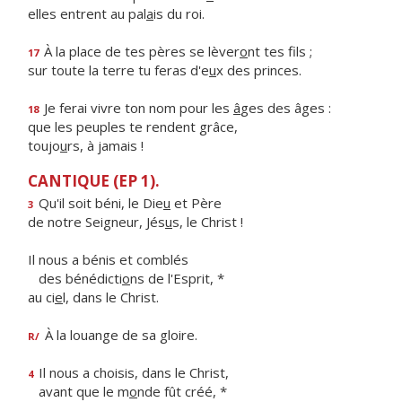
elles entrent au pal
a
is du roi.
À la place de tes pères se lèver
o
nt tes fils ;
17
sur toute la terre tu feras d'e
u
x des princes.
Je ferai vivre ton nom pour les
â
ges des âges :
18
que les peuples te rendent grâce,
toujo
u
rs, à jamais !
CANTIQUE (EP 1).
Qu'il soit béni, le Die
u
et Père
3
de notre Seigneur, Jés
u
s, le Christ !
Il nous a bénis et comblés
des bénédicti
o
ns de l'Esprit, *
au ci
e
l, dans le Christ.
À la louange de sa gloire.
R/
Il nous a choisis, dans le Christ,
4
avant que le m
o
nde fût créé, *