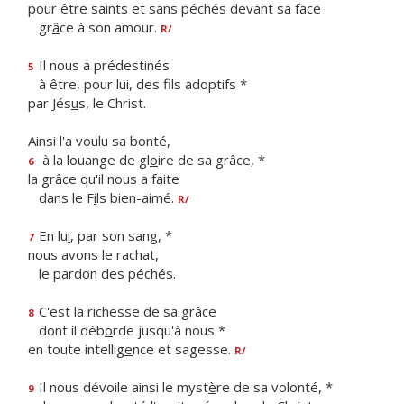
pour être saints et sans péchés devant sa face
gr
â
ce à son amour.
R/
Il nous a prédestinés
5
à être, pour lui, des f
ls adoptifs *
par Jés
u
s, le Christ.
Ainsi l'a voulu sa bonté,
à la louange de gl
o
ire de sa grâce, *
6
la grâce qu'il nous a faite
dans le F
i
ls bien-aimé.
R/
En lu
i
, par son sang, *
7
nous avons le rachat,
le pard
o
n des péchés.
C'est la richesse de sa grâce
8
dont il déb
o
rde jusqu'à nous *
en toute intellig
e
nce et sagesse.
R/
Il nous dévoile ainsi le myst
è
re de sa volonté, *
9