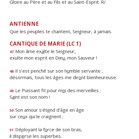
Gloire au Père et au Fils et au Saint-Esprit. R/
ANTIENNE
Que les peuples te chantent, Seigneur, à jamais.
CANTIQUE DE MARIE (LC 1)
Mon âme ex
a
lte le Seigneur,
47
exulte mon esprit en Die
u
, mon Sauveur !
Il s'est penché sur son h
u
mble servante ;
48
désormais, tous les âges me dir
o
nt bienheureuse.
Le Puissant fit pour m
o
i des merveilles ;
49
S
a
int est son nom !
Son amour s'ét
e
nd d'âge en âge
50
sur ce
u
x qui le craignent ;
Déployant la f
o
rce de son bras,
51
il disp
e
rse les superbes.