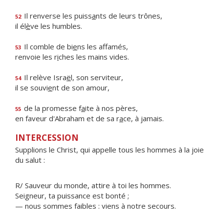
Il renverse les puiss
a
nts de leurs trônes,
52
il él
è
ve les humbles.
Il comble de bi
e
ns les affamés,
53
renvoie les r
i
ches les mains vides.
Il relève Isra
ë
l, son serviteur,
54
il se souvi
e
nt de son amour,
de la promesse f
a
ite à nos pères,
55
en faveur d'Abraham et de sa r
a
ce, à jamais.
INTERCESSION
Supplions le Christ, qui appelle tous les hommes à la joie
du salut :
R/ Sauveur du monde, attire à toi les hommes.
Seigneur, ta puissance est bonté ;
— nous sommes faibles : viens à notre secours.