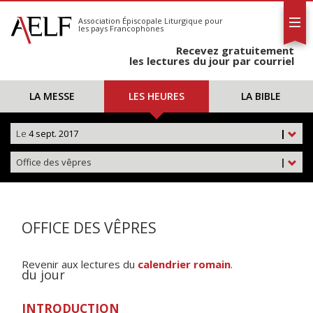
L'AELF
S'abonner
Association Épiscopale Liturgique
pour
les pays Francophones
Calendrier
Recevez gratuitement
Contact
les lectures du jour par courriel
LA MESSE
LES HEURES
LA BIBLE
Le
4 sept. 2017
|
Office des vêpres
|
OFFICE DES VÊPRES
Revenir aux lectures du
calendrier romain
.
du jour
INTRODUCTION