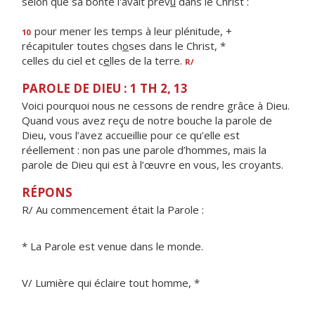
selon que sa bonté l'avait prév
u
dans le Christ :
pour mener les temps à leur plénitude, +
10
récapituler toutes ch
o
ses dans le Christ, *
celles du ciel et c
e
lles de la terre.
R/
PAROLE DE DIEU : 1 TH 2, 13
Voici pourquoi nous ne cessons de rendre grâce à Dieu.
Quand vous avez reçu de notre bouche la parole de
Dieu, vous l’avez accueillie pour ce qu’elle est
réellement : non pas une parole d’hommes, mais la
parole de Dieu qui est à l’œuvre en vous, les croyants.
RÉPONS
R/ Au commencement était la Parole :
* La Parole est venue dans le monde.
V/ Lumière qui éclaire tout homme, *