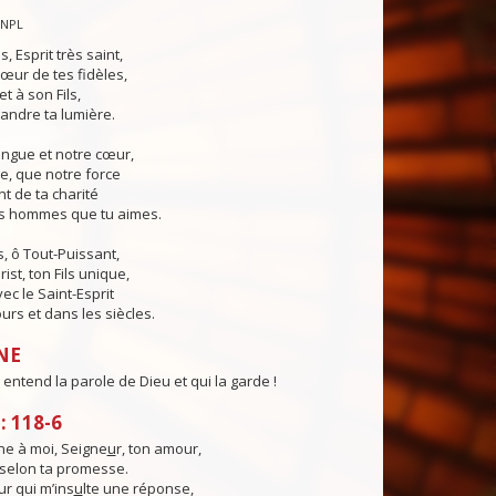
CNPL
s, Esprit très saint,
œur de tes fidèles,
t à son Fils,
andre ta lumière.
angue et notre cœur,
e, que notre force
t de ta charité
es hommes que tu aimes.
, ô Tout-Puissant,
ist, ton Fils unique,
ec le Saint-Esprit
urs et dans les siècles.
NE
entend la parole de Dieu et qui la garde !
 118-6
e à moi, Seigne
u
r, ton amour,
, selon ta promesse.
ur qui m’ins
u
lte une réponse,