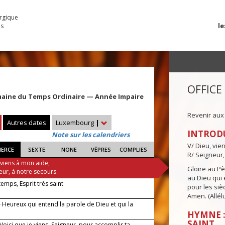
urgique
le
es
OFFICE
maine du Temps Ordinaire — Année Impaire
Revenir aux
Autres dates
Luxembourg
|
INTROD
Note sur les calendriers
V/ Dieu, vie
IERCE
SEXTE
NONE
VÊPRES
COMPLIES
R/ Seigneur,
 viens à mon aide,
Gloire au Pèr
eur, à notre secours.
au Dieu qui e
 temps, Esprit très saint
pour les siè
Amen. (Allélu
 Heureux qui entend la parole de Dieu et qui la
HYMNE :
SAINT
 Voici que je viens, Seigneur, pour accomplir ta