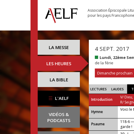
Association Épiscopale Lit
pour les pays Francophon
LA MESSE
4 SEPT. 2017
Lundi, 22ème Se
de la férie
LES HEURES
Dimanche prochain
LA BIBLE
LECTURES
LAUDES
T
V/ Dieu,
L'AELF
Introduction
R/ Seign
Voici le
...
Hymne
VIDÉOS &
PODCASTS
118-6 —
Psaume
garde !
39 - I —