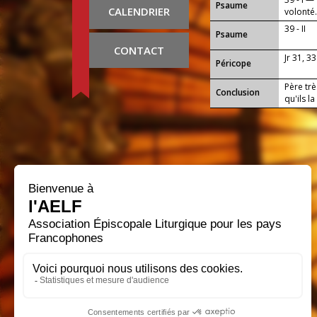
Psaume
CALENDRIER
volonté
39 - II
Psaume
CONTACT
Jr 31, 33
Péricope
Père trè
Conclusion
qu'ils l
progres
travaux 
envers t