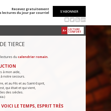
Recevez gratuitement
S'ABONNER
s lectures du jour par courriel
API
LECTURE
A+
CONFORT
 DE TIERCE
 lectures du
calendrier romain
.
UCTION
ns à mon aide,
 à notre secours.
e, et au Fils et au Saint-Esprit,
st, qui était et qui vient,
cles des siècles.
ia.)
 VOICI LE TEMPS, ESPRIT TRÈS