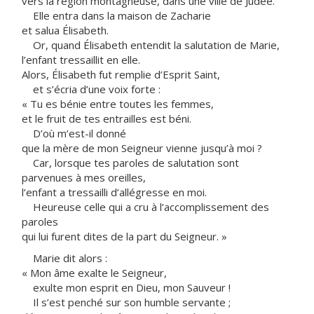
vers la région montagneuse, dans une ville de Judée.
Elle entra dans la maison de Zacharie
et salua Élisabeth.
Or, quand Élisabeth entendit la salutation de Marie,
l’enfant tressaillit en elle.
Alors, Élisabeth fut remplie d’Esprit Saint,
et s’écria d’une voix forte :
« Tu es bénie entre toutes les femmes,
et le fruit de tes entrailles est béni.
D’où m’est-il donné
que la mère de mon Seigneur vienne jusqu’à moi ?
Car, lorsque tes paroles de salutation sont
parvenues à mes oreilles,
l’enfant a tressailli d’allégresse en moi.
Heureuse celle qui a cru à l’accomplissement des
paroles
qui lui furent dites de la part du Seigneur. »
Marie dit alors :
« Mon âme exalte le Seigneur,
exulte mon esprit en Dieu, mon Sauveur !
Il s’est penché sur son humble servante ;