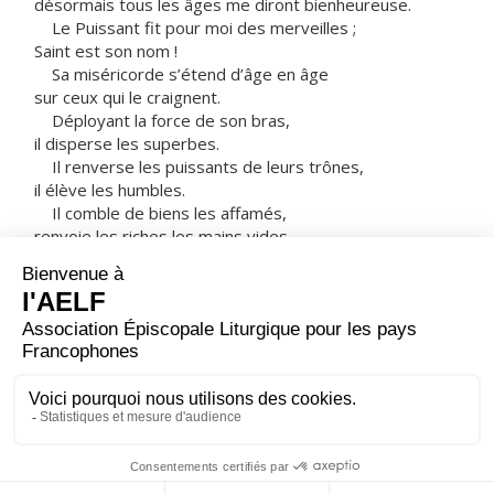
désormais tous les âges me diront bienheureuse.
Le Puissant fit pour moi des merveilles ;
Saint est son nom !
Sa miséricorde s’étend d’âge en âge
sur ceux qui le craignent.
Déployant la force de son bras,
il disperse les superbes.
Il renverse les puissants de leurs trônes,
il élève les humbles.
Il comble de biens les affamés,
renvoie les riches les mains vides.
Il relève Israël son serviteur,
il se souvient de son amour,
de la promesse faite à nos pères,
en faveur d’Abraham et sa descendance à jamais. »
Marie resta avec Élisabeth environ trois mois,
puis elle s’en retourna chez elle.
– Acclamons la Parole de Dieu.