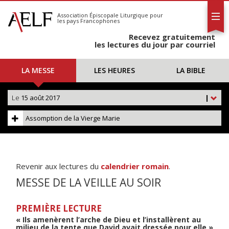
L'AELF
S'abonner
Association Épiscopale Liturgique
pour
les pays Francophones
Calendrier
Recevez gratuitement
Contact
les lectures du jour par courriel
LA MESSE
LES HEURES
LA BIBLE
Le
15 août 2017
|
Assomption de la Vierge Marie
Revenir aux lectures du
calendrier romain
.
MESSE DE LA VEILLE AU SOIR
PREMIÈRE LECTURE
« Ils amenèrent l’arche de Dieu et l’installèrent au
milieu de la tente que David avait dressée pour elle »