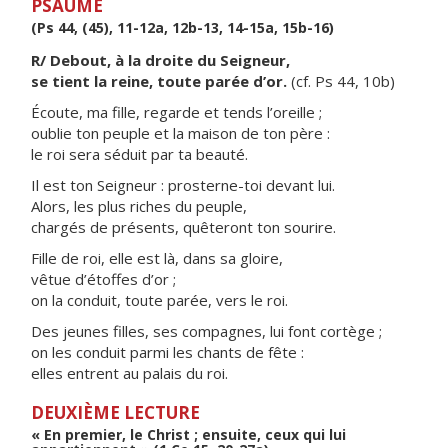
PSAUME
(Ps 44, (45), 11-12a, 12b-13, 14-15a, 15b-16)
R/ Debout, à la droite du Seigneur,
se tient la reine, toute parée d’or.
(cf. Ps 44, 10b)
Écoute, ma fille, regarde et tends l’oreille ;
oublie ton peuple et la maison de ton père :
le roi sera séduit par ta beauté.
Il est ton Seigneur : prosterne-toi devant lui.
Alors, les plus riches du peuple,
chargés de présents, quêteront ton sourire.
Fille de roi, elle est là, dans sa gloire,
vêtue d’étoffes d’or ;
on la conduit, toute parée, vers le roi.
Des jeunes filles, ses compagnes, lui font cortège ;
on les conduit parmi les chants de fête :
elles entrent au palais du roi.
DEUXIÈME LECTURE
« En premier, le Christ ; ensuite, ceux qui lui