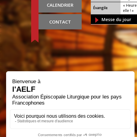
CALENDRIER
« Heureu
Évangile
elle ! »
Messe du jour
CONTACT