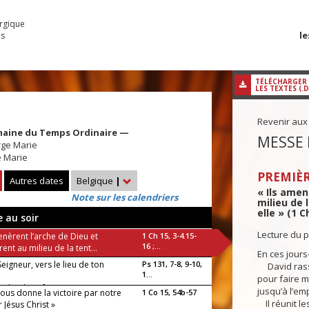
urgique
le
es
TÉLÉCHARGER
LES TEXTES (.
Revenir aux
maine du Temps Ordinaire —
MESSE 
rge Marie
e Marie
PREMIÈR
Autres dates
Belgique
|
« Ils amen
Note sur les calendriers
milieu de 
elle » (1 C
e au soir
Lecture du p
enèrent l’arche de Dieu et
1 Ch 15, 3-4.15-
16 ;...
èrent au milieu de la tent...
En ces jours-
eigneur, vers le lieu de ton
Ps 131, 7-8, 9-10,
David rasse
1...
pour faire m
’arche de ta force !
jusqu’à l’em
ous donne la victoire par notre
1 Co 15, 54b-57
Il réunit les
 Jésus Christ »