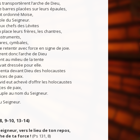
transportèrent l’arche de Dieu,
 barres placées sur leurs épaules,
it ordonné Moïse,
ole du Seigneur.
ux chefs des Lévites
 place leurs frères, les chantres,
nstruments,
ares, cymbales,
e retentir avec force en signe de joie.
nt donc l’arche de Dieu
rent au milieu de la tente
ait dressée pour elle.
senta devant Dieu des holocaustes
ices de paix.
 eut achevé d’offrir les holocaustes
ices de paix,
peuple au nom du Seigneur.
 Seigneur.
8, 9-10, 13-14)
eigneur, vers le lieu de ton repos,
che de ta force !
(Ps 131, 8)