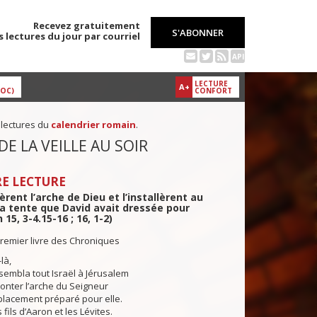
Recevez gratuitement
S'ABONNER
s lectures du jour par courriel
API
LECTURE
A+
DOC)
CONFORT
 lectures du
calendrier romain
.
DE LA VEILLE AU SOIR
E LECTURE
èrent l’arche de Dieu et l’installèrent au
la tente que David avait dressée pour
h 15, 3-4.15-16 ; 16, 1-2)
remier livre des Chroniques
là,
mbla tout Israël à Jérusalem
onter l’arche du Seigneur
placement préparé pour elle.
 fils d’Aaron et les Lévites.