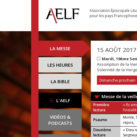
Association Épiscopale Lit
pour les pays Francophon
LA MESSE
15 AOÛT 2017
Mardi, 19ème Se
Assomption de la Vie
LES HEURES
Solennité de la Vierg
Dimanche prochain
LA BIBLE
Messe de la veill
L'AELF
Première
« Ils am
lecture
l’install
VIDÉOS &
Monte, S
Psaume
PODCASTS
repos,
toi, et l
Deuxième
« Dieu n
lecture
Seigneur