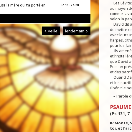
Les Lévites 
se la mère qui t’a porté en
Lc 11, 27-28
au moyen de
comme l’ava
selon la par
David dit a
de mettre en
veille
lendemain
avec leurs i
harpes, cith
pour les fair
Ils amenère
et l’installè
que David av
Puis on pré
et des sacrif
Quand David
et les sacrif
il bénit le 
– Parole du
PSAUME
(Ps 131, 7-
R/ Monte, S
toi, et l’ar