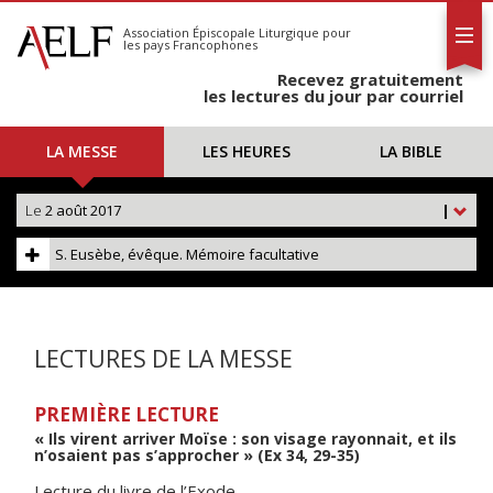
L'AELF
S'abonner
Association Épiscopale Liturgique
pour
les pays Francophones
Calendrier
Recevez gratuitement
Contact
les lectures du jour par courriel
LA MESSE
LES HEURES
LA BIBLE
Le
2 août 2017
|
S. Eusèbe, évêque. Mémoire facultative
LECTURES DE LA MESSE
PREMIÈRE LECTURE
« Ils virent arriver Moïse : son visage rayonnait, et ils
n’osaient pas s’approcher » (Ex 34, 29-35)
Lecture du livre de l’Exode