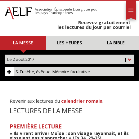
L'AELF
S'abonner
Association Épiscopale Liturgique
pour
les pays Francophones
Calendrier
Recevez gratuitement
Contact
les lectures du jour par courriel
LA MESSE
LES HEURES
LA BIBLE
Le
2 août 2017
|
S. Eusèbe, évêque. Mémoire facultative
Revenir aux lectures du
calendrier romain
.
LECTURES DE LA MESSE
PREMIÈRE LECTURE
« Ils virent arriver Moïse : son visage rayonnait, et ils
n’osaient pas s’approcher » (Ex 34, 29-35)