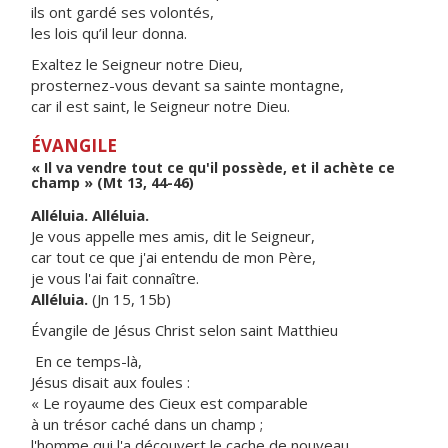
ils ont gardé ses volontés,
les lois qu’il leur donna.
Exaltez le Seigneur notre Dieu,
prosternez-vous devant sa sainte montagne,
car il est saint, le Seigneur notre Dieu.
ÉVANGILE
« Il va vendre tout ce qu'il possède, et il achète ce
champ » (Mt 13, 44-46)
Alléluia. Alléluia.
Je vous appelle mes amis, dit le Seigneur,
car tout ce que j'ai entendu de mon Père,
je vous l'ai fait connaître.
Alléluia.
(Jn 15, 15b)
Évangile de Jésus Christ selon saint Matthieu
En ce temps-là,
Jésus disait aux foules :
« Le royaume des Cieux est comparable
à un trésor caché dans un champ ;
l'homme qui l'a découvert le cache de nouveau.