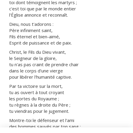
toi dont témoignent les martyrs ;
c'est toi que par le monde entier
l'Église annonce et reconnaît.
Dieu, nous t'adorons :
Père infiniment saint,
Fils éternel et bien-aimé,
Esprit de puissance et de paix.
Christ, le Fils du Dieu vivant,
le Seigneur de la gloire,
tu n'as pas craint de prendre chair
dans le corps d'une vierge
pour libérer l'humanité captive.
Par ta victoire sur la mort,
tu as ouvert à tout croyant
les portes du Royaume ;
tu règnes à la droite du Père ;
tu viendras pour le jugement.
Montre-toi le défenseur et l'ami
des hommes sauvés par ton sang :
prends-les avec tous les saints