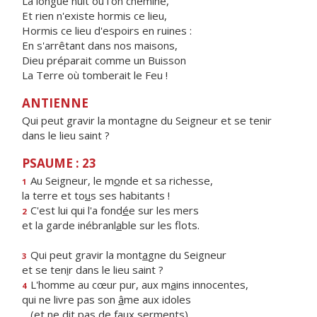
La longue nuit où l'on chemine,
Et rien n'existe hormis ce lieu,
Hormis ce lieu d'espoirs en ruines :
En s'arrêtant dans nos maisons,
Dieu préparait comme un Buisson
La Terre où tomberait le Feu !
ANTIENNE
Qui peut gravir la montagne du Seigneur et se tenir
dans le lieu saint ?
PSAUME : 23
Au Seigneur, le m
o
nde et sa richesse,
1
la terre et to
u
s ses habitants !
C'est lui qui l'a fond
é
e sur les mers
2
et la garde inébranl
a
ble sur les flots.
Qui peut gravir la mont
a
gne du Seigneur
3
et se ten
i
r dans le lieu saint ?
L'homme au cœur pur, aux m
a
ins innocentes,
4
qui ne livre pas son
â
me aux idoles
(et ne dit p
a
s de faux serments).