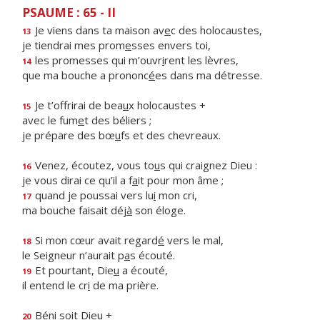
PSAUME : 65 - II
Je viens dans ta maison av
e
c des holocaustes,
13
je tiendrai mes prom
e
sses envers toi,
les promesses qui m’ouvr
i
rent les lèvres,
14
que ma bouche a prononc
é
es dans ma détresse.
Je t’offrirai de bea
u
x holocaustes +
15
avec le fum
e
t des béliers ;
je prépare des bœ
u
fs et des chevreaux.
Venez, écoutez, vous to
u
s qui craignez Dieu :
16
je vous dirai ce qu’il a f
a
it pour mon âme ;
quand je poussai vers lu
i
mon cri,
17
ma bouche faisait déj
à
son éloge.
Si mon cœur avait regard
é
vers le mal,
18
le Seigneur n’aurait p
a
s écouté.
Et pourtant, Die
u
a écouté,
19
il entend le cr
i
de ma prière.
Bén
i
soit Dieu +
20