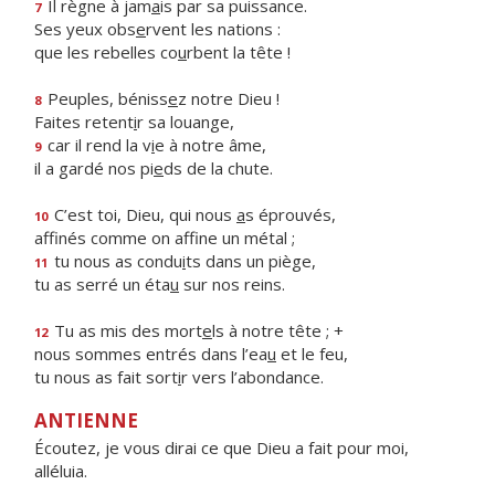
Il règne à jam
a
is par sa puissance.
7
Ses yeux obs
e
rvent les nations :
que les rebelles co
u
rbent la tête !
Peuples, béniss
e
z notre Dieu !
8
Faites retent
i
r sa louange,
car il rend la v
i
e à notre âme,
9
il a gardé nos pi
e
ds de la chute.
C’est toi, Dieu, qui nous
a
s éprouvés,
10
affinés comme on aff
ne un métal ;
tu nous as condu
i
ts dans un piège,
11
tu as serré un éta
u
sur nos reins.
Tu as mis des mort
e
ls à notre tête ; +
12
nous sommes entrés dans l’ea
u
et le feu,
tu nous as fait sort
i
r vers l’abondance.
ANTIENNE
Écoutez, je vous dirai ce que Dieu a fait pour moi,
alléluia.