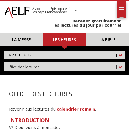
L'AELF
S'abonner
Association Épiscopale Liturgique
pour
les pays Francophones
Calendrier
Recevez gratuitement
Contact
les lectures du jour par courriel
LA MESSE
LES HEURES
LA BIBLE
Le
23 juil. 2017
|
Office des lectures
|
OFFICE DES LECTURES
Revenir aux lectures du
calendrier romain
.
INTRODUCTION
V/ Dieu, viens à mon aide,