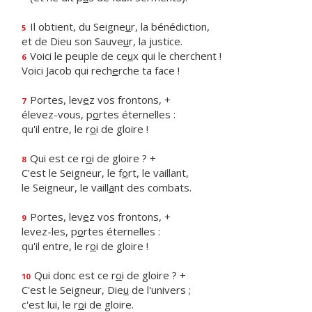
Il obtient, du Seigne
u
r, la bénédiction,
5
et de Dieu son Sauve
u
r, la justice.
Voici le peuple de ce
u
x qui le cherchent !
6
Voici Jacob qui rech
e
rche ta face !
Portes, lev
e
z vos frontons, +
7
élevez-vous, p
o
rtes éternelles :
qu'il entre, le r
o
i de gloire !
Qui est ce r
o
i de gloire ? +
8
C'est le Seigneur, le f
o
rt, le vaillant,
le Seigneur, le vaill
a
nt des combats.
Portes, lev
e
z vos frontons, +
9
levez-les, p
o
rtes éternelles :
qu'il entre, le r
o
i de gloire !
Qui donc est ce r
o
i de gloire ? +
10
C'est le Seigneur, Die
u
de l'univers ;
c'est lui, le r
o
i de gloire.