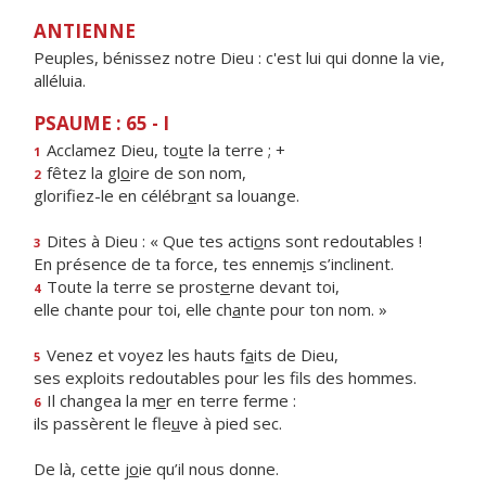
ANTIENNE
Peuples, bénissez notre Dieu : c'est lui qui donne la vie,
alléluia.
PSAUME : 65 - I
Acclamez Dieu, to
u
te la terre ; +
1
fêtez la gl
o
ire de son nom,
2
glorifiez-le en célébr
a
nt sa louange.
Dites à Dieu : « Que tes acti
o
ns sont redoutables !
3
En présence de ta force, tes ennem
i
s s’inclinent.
Toute la terre se prost
e
rne devant toi,
4
elle chante pour toi, elle ch
a
nte pour ton nom. »
Venez et voyez les hauts f
a
its de Dieu,
5
ses exploits redoutables pour les f
ls des hommes.
Il changea la m
e
r en terre ferme :
6
ils passèrent le fle
u
ve à pied sec.
De là, cette j
o
ie qu’il nous donne.