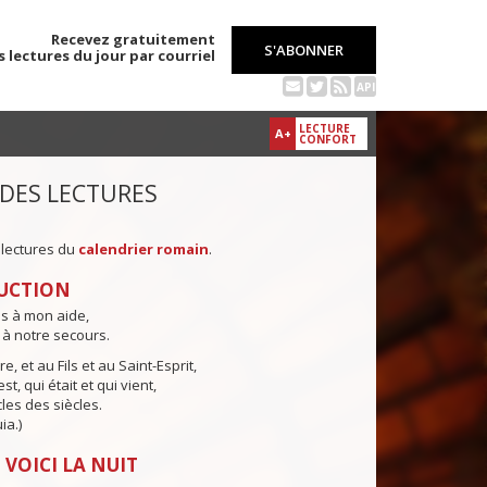
Recevez gratuitement
S'ABONNER
s lectures du jour par courriel
API
LECTURE
A+
CONFORT
 DES LECTURES
 lectures du
calendrier romain
.
UCTION
ns à mon aide,
 à notre secours.
e, et au Fils et au Saint-Esprit,
st, qui était et qui vient,
cles des siècles.
ia.)
 VOICI LA NUIT