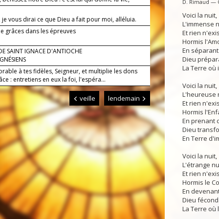
D. Rimaud — 
Voici la nuit,
 je vous dirai ce que Dieu a fait pour moi, alléluia.
L'immense nu
de grâces dans les épreuves
Et rien n'ex
Hormis l'Amo
En séparant 
DE SAINT IGNACE D'ANTIOCHE
Dieu prépar
GNÉSIENS
La Terre où i
orable à tes fidèles, Seigneur, et multiplie les dons
âce : entretiens en eux la foi, l'espéra...
Voici la nuit,
L'heureuse n
veille
lendemain
Et rien n'exi
Hormis l'Enfa
En prenant c
Dieu transfo
En Terre d'i
Voici la nuit,
L'étrange nui
Et rien n'exi
Hormis le Co
En devenant 
Dieu fécond
La Terre où l