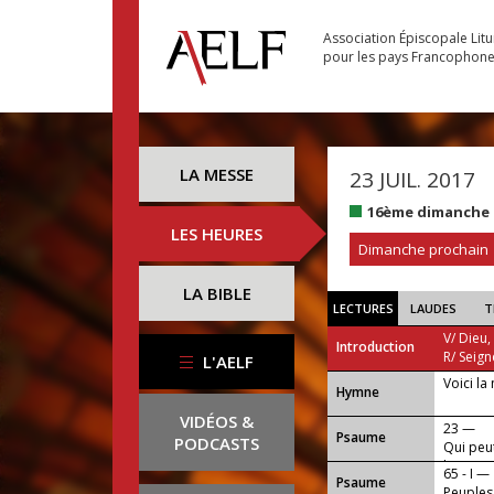
Association Épiscopale Lit
pour les pays Francophon
LA MESSE
23 JUIL. 2017
16ème dimanche 
LES HEURES
Dimanche prochain
LA BIBLE
LECTURES
LAUDES
T
V/ Dieu,
Introduction
R/ Seign
L'AELF
Voici la 
...
Hymne
VIDÉOS &
23 —
Psaume
PODCASTS
Qui peut
lieu sain
65 - I —
Psaume
Peuples,