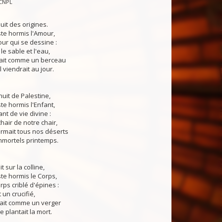
CNPL
it des origines.
iste hormis l'Amour,
ur qui se dessine :
le sable et l'eau,
ait comme un berceau
l viendrait au jour.
uit de Palestine,
ste hormis l'Enfant,
nt de vie divine :
hair de notre chair,
rmait tous nos déserts
mmortels printemps.
t sur la colline,
ste hormis le Corps,
rps criblé d'épines :
un crucifié,
ait comme un verger
e plantait la mort.