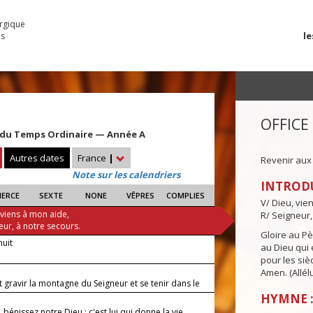
urgique
le
es
OFFICE
du Temps Ordinaire — Année A
Autres dates
France
|
Revenir aux
Note sur les calendriers
INTROD
IERCE
SEXTE
NONE
VÊPRES
COMPLIES
V/ Dieu, vie
 viens à mon aide,
R/ Seigneur,
eur, à notre secours.
Gloire au Pèr
nuit
au Dieu qui e
pour les siè
Amen. (Allélu
 gravir la montagne du Seigneur et se tenir dans le
t ?
HYMNE :
 bénissez notre Dieu : c'est lui qui donne la vie,