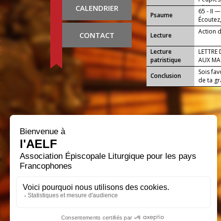
CALENDRIER
alléluia.
65 - II —
Psaume
Écoutez,
Action 
CONTACT
Lecture
Lecture
LETTRE 
patristique
AUX MA
Sois fav
Conclusion
de ta gr