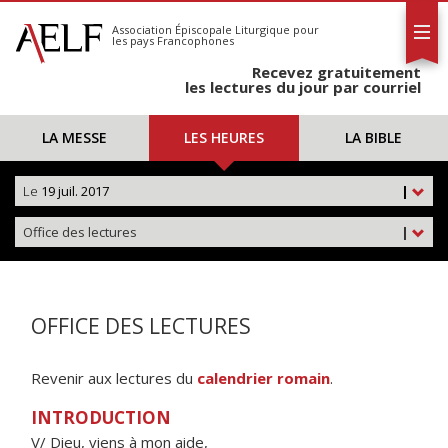
L'AELF
S'abonner
Association Épiscopale Liturgique
pour
les pays Francophones
Calendrier
Recevez gratuitement
Contact
les lectures du jour par courriel
LA MESSE
LES HEURES
LA BIBLE
Le
19 juil. 2017
|
Office des lectures
|
OFFICE DES LECTURES
Revenir aux lectures du
calendrier romain
.
INTRODUCTION
V/ Dieu, viens à mon aide,