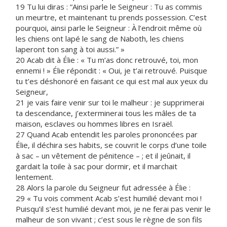
19 Tu lui diras : “Ainsi parle le Seigneur : Tu as commis
un meurtre, et maintenant tu prends possession. C’est
pourquoi, ainsi parle le Seigneur : À l’endroit même où
les chiens ont lapé le sang de Naboth, les chiens
laperont ton sang à toi aussi.” »
20 Acab dit à Élie : « Tu m’as donc retrouvé, toi, mon
ennemi ! » Élie répondit : « Oui, je t’ai retrouvé. Puisque
tu t’es déshonoré en faisant ce qui est mal aux yeux du
Seigneur,
21 je vais faire venir sur toi le malheur : je supprimerai
ta descendance, j’exterminerai tous les mâles de ta
maison, esclaves ou hommes libres en Israël.
27 Quand Acab entendit les paroles prononcées par
Élie, il déchira ses habits, se couvrit le corps d’une toile
à sac – un vêtement de pénitence – ; et il jeûnait, il
gardait la toile à sac pour dormir, et il marchait
lentement.
28 Alors la parole du Seigneur fut adressée à Élie :
29 « Tu vois comment Acab s’est humilié devant moi !
Puisqu’il s’est humilié devant moi, je ne ferai pas venir le
malheur de son vivant ; c’est sous le règne de son fils