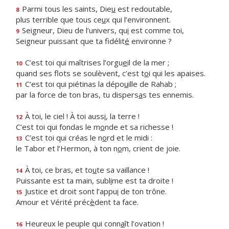
Parmi tous les saints, Die
u
est redoutable,
8
plus terrible que tous ce
u
x qui l’environnent.
Seigneur, Dieu de l’univers, qu
i
est comme toi,
9
Seigneur puissant que ta fidélit
é
environne ?
C’est toi qui maîtrises l’orgu
e
il de la mer ;
10
quand ses flots se soulèvent, c’est t
o
i qui les apaises.
C’est toi qui piétinas la dépo
u
ille de Rahab ;
11
par la force de ton bras, tu dispers
a
s tes ennemis.
À toi, le ciel ! À toi auss
i
, la terre !
12
C’est toi qui fondas le m
o
nde et sa richesse !
C’est toi qui créas le n
o
rd et le midi :
13
le Tabor et l’Hermon, à ton n
o
m, crient de joie.
À toi, ce bras, et to
u
te sa vaillance !
14
Puissante est ta main, subl
i
me est ta droite !
Justice et droit sont l’appu
i
de ton trône.
15
Amour et Vérité préc
è
dent ta face.
Heureux le peuple qui conn
a
ît l’ovation !
16