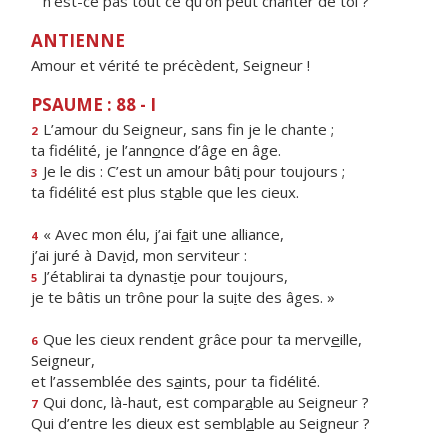
n'est-ce pas tout ce qu'on peut chanter de toi ?
ANTIENNE
Amour et vérité te précèdent, Seigneur !
PSAUME : 88 - I
L’amour du Seigneur, sans f
n je le chante ;
2
ta fidélité, je l’ann
o
nce d’âge en âge.
Je le dis : C’est un amour bât
i
pour toujours ;
3
ta fidélité est plus st
a
ble que les cieux.
« Avec mon élu, j’ai f
a
it une alliance,
4
j’ai juré à Dav
i
d, mon serviteur :
J’établirai ta dynast
i
e pour toujours,
5
je te bâtis un trône pour la su
i
te des âges. »
Que les cieux rendent grâce pour ta merv
e
ille,
6
Seigneur,
et l’assemblée des s
a
ints, pour ta fidélité.
Qui donc, là-haut, est compar
a
ble au Seigneur ?
7
Qui d’entre les dieux est sembl
a
ble au Seigneur ?