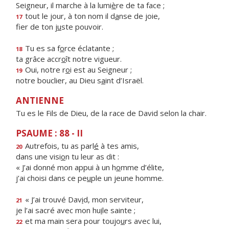
Seigneur, il marche à la lumi
è
re de ta face ;
tout le jour, à ton nom il d
a
nse de joie,
17
fier de ton j
u
ste pouvoir.
Tu es sa f
o
rce éclatante ;
18
ta grâce accr
o
ît notre vigueur.
Oui, notre r
o
i est au Seigneur ;
19
notre bouclier, au Dieu s
a
int d’Israël.
ANTIENNE
Tu es le Fils de Dieu, de la race de David selon la chair.
PSAUME : 88 - II
Autrefois, tu as parl
é
à tes amis,
20
dans une visi
o
n tu leur as dit :
« J’ai donné mon appui à un h
o
mme d’élite,
j’ai choisi dans ce pe
u
ple un jeune homme.
« J’ai trouvé Dav
i
d, mon serviteur,
21
je l’ai sacré avec mon hu
i
le sainte ;
et ma main sera pour toujo
u
rs avec lui,
22