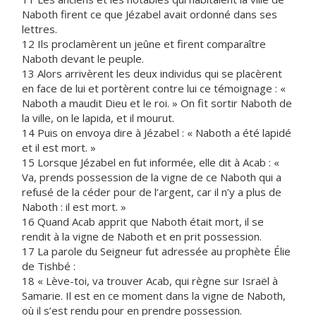
Naboth firent ce que Jézabel avait ordonné dans ses
lettres.
12 Ils proclamèrent un jeûne et firent comparaître
Naboth devant le peuple.
13 Alors arrivèrent les deux individus qui se placèrent
en face de lui et portèrent contre lui ce témoignage : «
Naboth a maudit Dieu et le roi. » On fit sortir Naboth de
la ville, on le lapida, et il mourut.
14 Puis on envoya dire à Jézabel : « Naboth a été lapidé
et il est mort. »
15 Lorsque Jézabel en fut informée, elle dit à Acab : «
Va, prends possession de la vigne de ce Naboth qui a
refusé de la céder pour de l’argent, car il n’y a plus de
Naboth : il est mort. »
16 Quand Acab apprit que Naboth était mort, il se
rendit à la vigne de Naboth et en prit possession.
17 La parole du Seigneur fut adressée au prophète Élie
de Tishbé :
18 « Lève-toi, va trouver Acab, qui règne sur Israël à
Samarie. Il est en ce moment dans la vigne de Naboth,
où il s’est rendu pour en prendre possession.