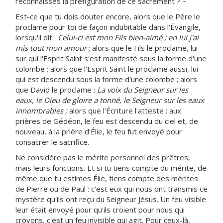
reconnaisses la préfiguration de ce sacrement ? ~
Est-ce que tu dois douter encore, alors que le Père le
proclame pour toi de façon indubitable dans l'Évangile,
lorsqu'il dit :
Celui-ci est mon Fils bien-aimé ; en lui j'ai
mis tout mon amour
; alors que le Fils le proclame, lui
sur qui l'Esprit Saint s'est manifesté sous la forme d'une
colombe ; alors que l'Esprit Saint le proclame aussi, lui
qui est descendu sous la forme d'une colombe ; alors
que David le proclame :
La voix du Seigneur sur les
eaux, le Dieu de gloire a tonné, le Seigneur sur les eaux
innombrables ;
alors que l'Écriture l'atteste : aux
prières de Gédéon, le feu est descendu du ciel et, de
nouveau, à la prière d'Élie, le feu fut envoyé pour
consacrer le sacrifice.
Ne considère pas le mérite personnel des prêtres,
mais leurs fonctions. Et si tu tiens compte du mérite, de
même que tu estimes Élie, tiens compte des mérites
de Pierre ou de Paul : c'est eux qui nous ont transmis ce
mystère qu'ils ont reçu du Seigneur Jésus. Un feu visible
leur était envoyé pour qu'ils croient pour nous qui
croyons, c'est un feu invisible qui agit. Pour ceux-là,