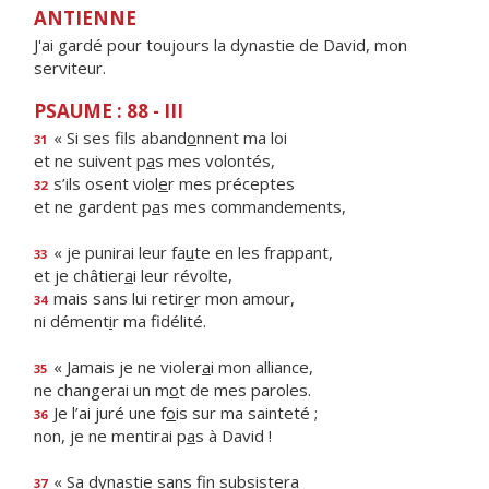
ANTIENNE
J'ai gardé pour toujours la dynastie de David, mon
serviteur.
PSAUME : 88 - III
« Si ses fils aband
o
nnent ma loi
31
et ne suivent p
a
s mes volontés,
s’ils osent viol
e
r mes préceptes
32
et ne gardent p
a
s mes commandements,
« je punirai leur fa
u
te en les frappant,
33
et je châtier
a
i leur révolte,
mais sans lui retir
e
r mon amour,
34
ni dément
i
r ma fidélité.
« Jamais je ne violer
a
i mon alliance,
35
ne changerai un m
o
t de mes paroles.
Je l’ai juré une f
o
is sur ma sainteté ;
36
non, je ne mentirai p
a
s à David !
« Sa dynastie sans f
n subsistera
37