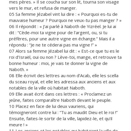
mes pères. » Il se coucha sur son lit, tourna son visage
vers le mur, et refusa de manger.
05 Sa femme Jézabel vint lui dire : « Pourquoi es-tu de
mauvaise humeur ? Pourquoi ne veux-tu pas manger ? »
06 Il répondit : « J’ai parlé à Naboth de Yizréel. Je lui ai
dit : “Cède-moi ta vigne pour de l’argent, ou, si tu
préfères, pour une autre vigne en échange.” Mais il a
répondu : “Je ne te céderai pas ma vigne !” »
07 Alors sa femme Jézabel lui dit : « Est-ce que tu es le
roi d’Israël, oui ou non ? Lève-toi, mange, et retrouve ta
bonne humeur : moi, je vais te donner la vigne de
Naboth. »
08 Elle écrivit des lettres au nom d’Acab, elle les scella
du sceau royal, et elle les adressa aux anciens et aux
notables de la ville où habitait Naboth.
09 Elle avait écrit dans ces lettres : « Proclamez un
jeûne, faites comparaître Naboth devant le peuple.
10 Placez en face de lui deux vauriens, qui
témoigneront contre lui : “Tu as maudit Dieu et le roi !”
Ensuite, faites-le sortir de la ville, lapidez-le, et qu’il
meure ! »
11 Les anciens et les notables qui habitaient la ville de