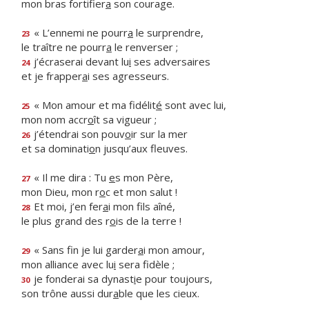
mon bras fortifier
a
son courage.
« L’ennemi ne pourr
a
le surprendre,
23
le traître ne pourr
a
le renverser ;
j’écraserai devant lu
i
ses adversaires
24
et je frapper
a
i ses agresseurs.
« Mon amour et ma fidélit
é
sont avec lui,
25
mon nom accr
o
ît sa vigueur ;
j’étendrai son pouv
o
ir sur la mer
26
et sa dominati
o
n jusqu’aux fleuves.
« Il me dira : Tu
e
s mon Père,
27
mon Dieu, mon r
o
c et mon salut !
Et moi, j’en fer
a
i mon fils aîné,
28
le plus grand des r
o
is de la terre !
« Sans fin je lui garder
a
i mon amour,
29
mon alliance avec lu
i
sera fidèle ;
je fonderai sa dynast
i
e pour toujours,
30
son trône aussi dur
a
ble que les cieux.