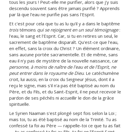
tous les jours ! Peut-elle me purifier, alors que j'y suis
descendu souvent sans être jamais purifié ? Apprends
par là que l'eau ne purifie pas sans l'Esprit.
Et c'est pour cela que tu as lu qu'il y a dans le baptême
trois
témoins
qui se rejoignent en un seul témoignage
:
l'eau, le sang et l'Esprit. Car, si tu en retires un seul, le
sacrement de baptême disparaît. Qu'est-ce que l'eau,
en effet, sans la croix du Christ ? Un élément ordinaire,
sans aucune portée sacramentelle. Et de même, sans
eau il n'y pas de mystère de la nouvelle naissance, car
personne, à moins de naître de l'eau et de l'Esprit, ne
peut entrer dans le royaume de Dieu
. Le catéchumène
croit, lui aussi, en la croix du Seigneur Jésus, dont il a
reçu le signe, mais s'il n'a pas été baptisé au nom du
Père, et du Fils, et du Saint-Esprit, il ne peut recevoir le
pardon de ses péchés ni accueillir le don de la grâce
spirituelle.
Le Syrien Naaman s'est plongé sept fois selon la Loi ;
mais toi, tu as été baptisé au nom de la Trinité. Tu as
confessé ta foi au Père — rappelle-toi ce que tu as fait
— tu as confessé ta foi au Fils, ta foi en l'Esprit Saint.