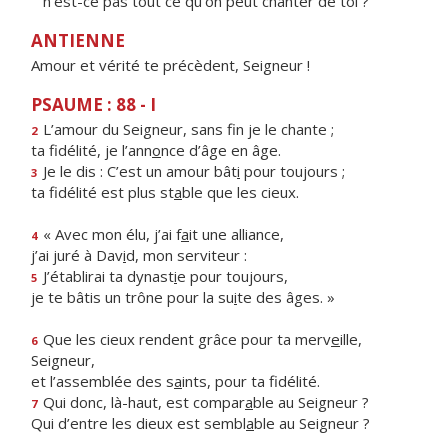
n'est-ce pas tout ce qu'on peut chanter de toi ?
ANTIENNE
Amour et vérité te précèdent, Seigneur !
PSAUME : 88 - I
L’amour du Seigneur, sans f
n je le chante ;
2
ta fidélité, je l’ann
o
nce d’âge en âge.
Je le dis : C’est un amour bât
i
pour toujours ;
3
ta fidélité est plus st
a
ble que les cieux.
« Avec mon élu, j’ai f
a
it une alliance,
4
j’ai juré à Dav
i
d, mon serviteur :
J’établirai ta dynast
i
e pour toujours,
5
je te bâtis un trône pour la su
i
te des âges. »
Que les cieux rendent grâce pour ta merv
e
ille,
6
Seigneur,
et l’assemblée des s
a
ints, pour ta fidélité.
Qui donc, là-haut, est compar
a
ble au Seigneur ?
7
Qui d’entre les dieux est sembl
a
ble au Seigneur ?