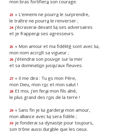
mon bras fortifier
a
son courage.
« L’ennemi ne pourr
a
le surprendre,
23
le traître ne pourr
a
le renverser ;
j’écraserai devant lu
i
ses adversaires
24
et je frapper
a
i ses agresseurs.
« Mon amour et ma fidélit
é
sont avec lui,
25
mon nom accr
o
ît sa vigueur ;
j’étendrai son pouv
o
ir sur la mer
26
et sa dominati
o
n jusqu’aux fleuves.
« Il me dira : Tu
e
s mon Père,
27
mon Dieu, mon r
o
c et mon salut !
Et moi, j’en fer
a
i mon fils aîné,
28
le plus grand des r
o
is de la terre !
« Sans fin je lui garder
a
i mon amour,
29
mon alliance avec lu
i
sera fidèle ;
je fonderai sa dynast
i
e pour toujours,
30
son trône aussi dur
a
ble que les cieux.