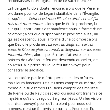
reconnaisses la préfiguration de ce sacrement ? ~
Est-ce que tu dois douter encore, alors que le Père le
proclame pour toi de façon indubitable dans l'Évangile,
lorsqu'il dit :
Celui-ci est mon Fils bien-aimé ; en lui j'ai
mis tout mon amour
; alors que le Fils le proclame, lui
sur qui l'Esprit Saint s'est manifesté sous la forme d'une
colombe ; alors que l'Esprit Saint le proclame aussi, lui
qui est descendu sous la forme d'une colombe ; alors
que David le proclame :
La voix du Seigneur sur les
eaux, le Dieu de gloire a tonné, le Seigneur sur les eaux
innombrables ;
alors que l'Écriture l'atteste : aux
prières de Gédéon, le feu est descendu du ciel et, de
nouveau, à la prière d'Élie, le feu fut envoyé pour
consacrer le sacrifice.
Ne considère pas le mérite personnel des prêtres,
mais leurs fonctions. Et si tu tiens compte du mérite, de
même que tu estimes Élie, tiens compte des mérites
de Pierre ou de Paul : c'est eux qui nous ont transmis ce
mystère qu'ils ont reçu du Seigneur Jésus. Un feu visible
leur était envoyé pour qu'ils croient pour nous qui
croyons, c'est un feu invisible qui agit. Pour ceux-là,