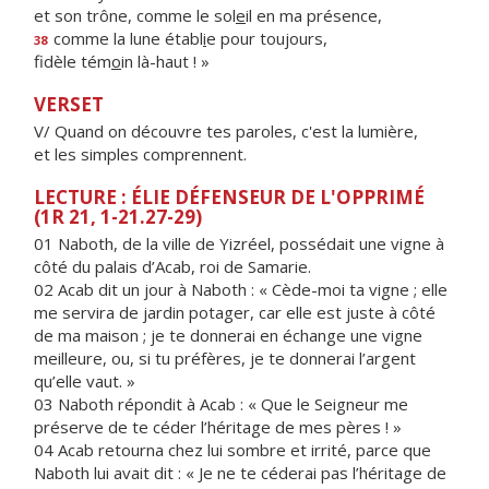
et son trône, comme le sol
e
il en ma présence,
comme la lune établ
i
e pour toujours,
38
fidèle tém
o
in là-haut ! »
VERSET
V/ Quand on découvre tes paroles, c'est la lumière,
et les simples comprennent.
LECTURE : ÉLIE DÉFENSEUR DE L'OPPRIMÉ
(1R 21, 1-21.27-29)
01 Naboth, de la ville de Yizréel, possédait une vigne à
côté du palais d’Acab, roi de Samarie.
02 Acab dit un jour à Naboth : « Cède-moi ta vigne ; elle
me servira de jardin potager, car elle est juste à côté
de ma maison ; je te donnerai en échange une vigne
meilleure, ou, si tu préfères, je te donnerai l’argent
qu’elle vaut. »
03 Naboth répondit à Acab : « Que le Seigneur me
préserve de te céder l’héritage de mes pères ! »
04 Acab retourna chez lui sombre et irrité, parce que
Naboth lui avait dit : « Je ne te céderai pas l’héritage de