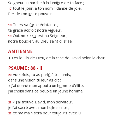
Seigneur, il marche à la lumi
è
re de ta face ;
tout le jour, à ton nom il d
a
nse de joie,
17
fier de ton j
u
ste pouvoir.
Tu es sa f
o
rce éclatante ;
18
ta grâce accr
o
ît notre vigueur.
Oui, notre r
o
i est au Seigneur ;
19
notre bouclier, au Dieu s
a
int d’Israël.
ANTIENNE
Tu es le Fils de Dieu, de la race de David selon la chair.
PSAUME : 88 - II
Autrefois, tu as parl
é
à tes amis,
20
dans une visi
o
n tu leur as dit :
« J’ai donné mon appui à un h
o
mme d’élite,
j’ai choisi dans ce pe
u
ple un jeune homme.
« J’ai trouvé Dav
i
d, mon serviteur,
21
je l’ai sacré avec mon hu
i
le sainte ;
et ma main sera pour toujo
u
rs avec lui,
22