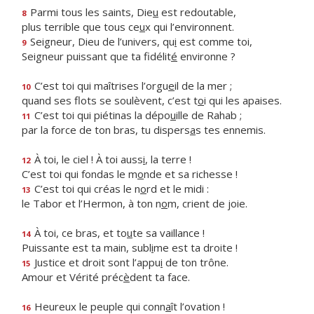
Parmi tous les saints, Die
u
est redoutable,
8
plus terrible que tous ce
u
x qui l’environnent.
Seigneur, Dieu de l’univers, qu
i
est comme toi,
9
Seigneur puissant que ta fidélit
é
environne ?
C’est toi qui maîtrises l’orgu
e
il de la mer ;
10
quand ses flots se soulèvent, c’est t
o
i qui les apaises.
C’est toi qui piétinas la dépo
u
ille de Rahab ;
11
par la force de ton bras, tu dispers
a
s tes ennemis.
À toi, le ciel ! À toi auss
i
, la terre !
12
C’est toi qui fondas le m
o
nde et sa richesse !
C’est toi qui créas le n
o
rd et le midi :
13
le Tabor et l’Hermon, à ton n
o
m, crient de joie.
À toi, ce bras, et to
u
te sa vaillance !
14
Puissante est ta main, subl
i
me est ta droite !
Justice et droit sont l’appu
i
de ton trône.
15
Amour et Vérité préc
è
dent ta face.
Heureux le peuple qui conn
a
ît l’ovation !
16