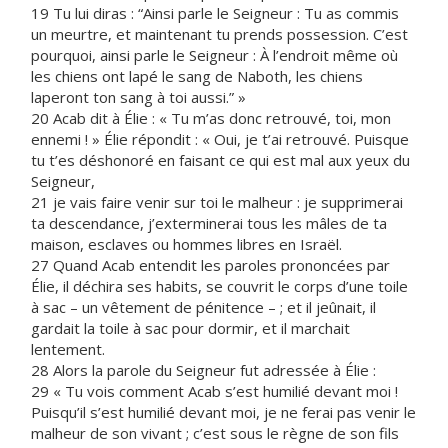
19 Tu lui diras : “Ainsi parle le Seigneur : Tu as commis
un meurtre, et maintenant tu prends possession. C’est
pourquoi, ainsi parle le Seigneur : À l’endroit même où
les chiens ont lapé le sang de Naboth, les chiens
laperont ton sang à toi aussi.” »
20 Acab dit à Élie : « Tu m’as donc retrouvé, toi, mon
ennemi ! » Élie répondit : « Oui, je t’ai retrouvé. Puisque
tu t’es déshonoré en faisant ce qui est mal aux yeux du
Seigneur,
21 je vais faire venir sur toi le malheur : je supprimerai
ta descendance, j’exterminerai tous les mâles de ta
maison, esclaves ou hommes libres en Israël.
27 Quand Acab entendit les paroles prononcées par
Élie, il déchira ses habits, se couvrit le corps d’une toile
à sac – un vêtement de pénitence – ; et il jeûnait, il
gardait la toile à sac pour dormir, et il marchait
lentement.
28 Alors la parole du Seigneur fut adressée à Élie :
29 « Tu vois comment Acab s’est humilié devant moi !
Puisqu’il s’est humilié devant moi, je ne ferai pas venir le
malheur de son vivant ; c’est sous le règne de son fils