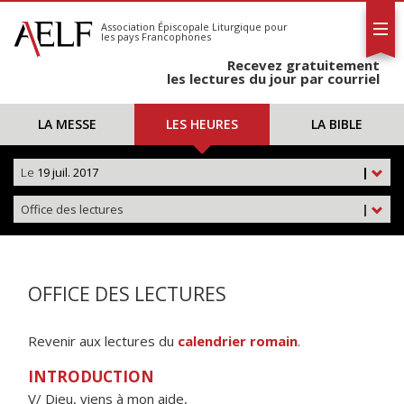
L'AELF
S'abonner
Association Épiscopale Liturgique
pour
les pays Francophones
Calendrier
Recevez gratuitement
Contact
les lectures du jour par courriel
LA MESSE
LES HEURES
LA BIBLE
Le
19 juil. 2017
|
Office des lectures
|
OFFICE DES LECTURES
Revenir aux lectures du
calendrier romain
.
INTRODUCTION
V/ Dieu, viens à mon aide,