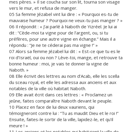
mes pères. » Il se coucha sur son lit, tourna son visage
vers le mur, et refusa de manger.
05 Sa femme Jézabel vint lui dire : « Pourquoi es-tu de
mauvaise humeur ? Pourquoi ne veux-tu pas manger ? »
06 Il répondit : « J’ai parlé à Naboth de Yizréel. Je lui ai
dit : “Cède-moi ta vigne pour de l’argent, ou, si tu
préfères, pour une autre vigne en échange.” Mais il a
répondu : “Je ne te céderai pas ma vigne !” »
07 Alors sa femme Jézabel lui dit : « Est-ce que tu es le
roi d’Israël, oui ou non ? Lève-toi, mange, et retrouve ta
bonne humeur : moi, je vais te donner la vigne de
Naboth. »
08 Elle écrivit des lettres au nom d’Acab, elle les scella
du sceau royal, et elle les adressa aux anciens et aux
notables de la ville où habitait Naboth.
09 Elle avait écrit dans ces lettres : « Proclamez un
jeûne, faites comparaître Naboth devant le peuple.
10 Placez en face de lui deux vauriens, qui
témoigneront contre lui : “Tu as maudit Dieu et le roi !”
Ensuite, faites-le sortir de la ville, lapidez-le, et qu’il
meure ! »
11 Les anciens et les notables qui habitaient la ville de