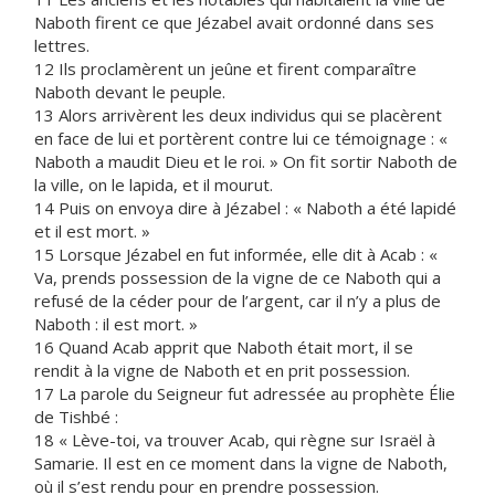
Naboth firent ce que Jézabel avait ordonné dans ses
lettres.
12 Ils proclamèrent un jeûne et firent comparaître
Naboth devant le peuple.
13 Alors arrivèrent les deux individus qui se placèrent
en face de lui et portèrent contre lui ce témoignage : «
Naboth a maudit Dieu et le roi. » On fit sortir Naboth de
la ville, on le lapida, et il mourut.
14 Puis on envoya dire à Jézabel : « Naboth a été lapidé
et il est mort. »
15 Lorsque Jézabel en fut informée, elle dit à Acab : «
Va, prends possession de la vigne de ce Naboth qui a
refusé de la céder pour de l’argent, car il n’y a plus de
Naboth : il est mort. »
16 Quand Acab apprit que Naboth était mort, il se
rendit à la vigne de Naboth et en prit possession.
17 La parole du Seigneur fut adressée au prophète Élie
de Tishbé :
18 « Lève-toi, va trouver Acab, qui règne sur Israël à
Samarie. Il est en ce moment dans la vigne de Naboth,
où il s’est rendu pour en prendre possession.