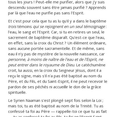
tous les jours ! Peut-elle me purifier, alors que j'y suis
descendu souvent sans être jamais purifié ? Apprends
par là que l'eau ne purifie pas sans l'Esprit.
Et c'est pour cela que tu as lu qu'il y a dans le baptême
trois
témoins
qui se rejoignent en un seul témoignage
:
l'eau, le sang et l'Esprit. Car, si tu en retires un seul, le
sacrement de baptême disparaît. Qu'est-ce que l'eau,
en effet, sans la croix du Christ ? Un élément ordinaire,
sans aucune portée sacramentelle. Et de même, sans
eau il n'y pas de mystère de la nouvelle naissance, car
personne, à moins de naître de l'eau et de l'Esprit, ne
peut entrer dans le royaume de Dieu
. Le catéchumène
croit, lui aussi, en la croix du Seigneur Jésus, dont il a
reçu le signe, mais s'il n'a pas été baptisé au nom du
Père, et du Fils, et du Saint-Esprit, il ne peut recevoir le
pardon de ses péchés ni accueillir le don de la grâce
spirituelle.
Le Syrien Naaman s'est plongé sept fois selon la Loi ;
mais toi, tu as été baptisé au nom de la Trinité. Tu as
confessé ta foi au Père — rappelle-toi ce que tu as fait
— tu as confessé ta foi au Fils, ta foi en l'Esprit Saint.