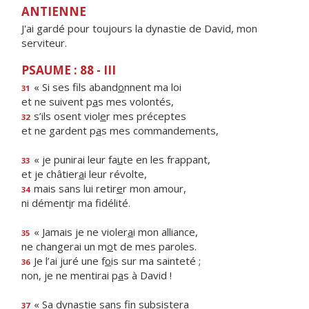
ANTIENNE
J'ai gardé pour toujours la dynastie de David, mon
serviteur.
PSAUME : 88 - III
« Si ses fils aband
o
nnent ma loi
31
et ne suivent p
a
s mes volontés,
s’ils osent viol
e
r mes préceptes
32
et ne gardent p
a
s mes commandements,
« je punirai leur fa
u
te en les frappant,
33
et je châtier
a
i leur révolte,
mais sans lui retir
e
r mon amour,
34
ni dément
i
r ma fidélité.
« Jamais je ne violer
a
i mon alliance,
35
ne changerai un m
o
t de mes paroles.
Je l’ai juré une f
o
is sur ma sainteté ;
36
non, je ne mentirai p
a
s à David !
« Sa dynastie sans f
n subsistera
37