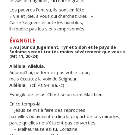
je vais le magnifier, lui rendre grâce.
Les pauvres l’ont vu, ils sont en fête :
« Vie et joie, à vous qui cherchez Dieu ! »
Car le Seigneur écoute les humbles,
il n’oublie pas les siens emprisonnés.
ÉVANGILE
« Au jour du Jugement, Tyr et Sidon et le pays de
Sodome seront traités moins sévèrement que vous »
(Mt 11, 20-24)
Alléluia. Alléluia.
Aujourd’hui, ne fermez pas votre cœur,
mais écoutez la voix du Seigneur.
Alléluia.
(cf. Ps 94, 8a.7c)
Évangile de Jésus-Christ selon saint Matthieu
En ce temps-là,
Jésus se mit à faire des reproches
aux villes où avaient eu lieu la plupart de ses miracles,
parce qu’elles ne s’étaient pas converties :
« Malheureuse es-tu, Corazine !