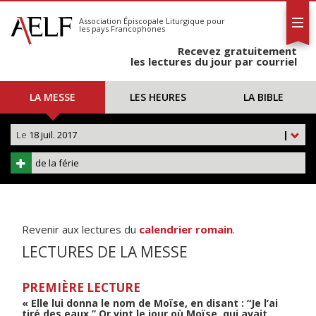
L'AELF
S'abonner
Association Épiscopale Liturgique
pour
les pays Francophones
Calendrier
Recevez gratuitement
Contact
les lectures du jour par courriel
LA MESSE
LES HEURES
LA BIBLE
Le
18 juil. 2017
|
de la férie
Revenir aux lectures du
calendrier romain
.
LECTURES DE LA MESSE
PREMIÈRE LECTURE
« Elle lui donna le nom de Moïse, en disant : “Je l’ai
tiré des eaux.” Or vint le jour où Moïse, qui avait