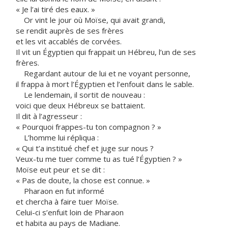
« Je l’ai tiré des eaux. »
Or vint le jour où Moïse, qui avait grandi,
se rendit auprès de ses frères
et les vit accablés de corvées.
Il vit un Égyptien qui frappait un Hébreu, l’un de ses
frères.
Regardant autour de lui et ne voyant personne,
il frappa à mort l’Égyptien et l’enfouit dans le sable.
Le lendemain, il sortit de nouveau :
voici que deux Hébreux se battaient.
Il dit à l’agresseur :
« Pourquoi frappes-tu ton compagnon ? »
L’homme lui répliqua :
« Qui t’a institué chef et juge sur nous ?
Veux-tu me tuer comme tu as tué l’Égyptien ? »
Moïse eut peur et se dit :
« Pas de doute, la chose est connue. »
Pharaon en fut informé
et chercha à faire tuer Moïse.
Celui-ci s’enfuit loin de Pharaon
et habita au pays de Madiane.