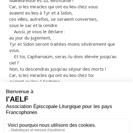
Malheureuse es-tu, Bethsaïde !
Car, si les miracles qui ont eu lieu chez vous
avaient eu lieu à Tyr et à Sidon,
ces villes, autrefois, se seraient converties,
sous le sac et la cendre.
Aussi, je vous le déclare :
au jour du Jugement,
Tyr et Sidon seront traitées moins sévèrement que
vous.
Et toi, Capharnaüm, seras-tu donc élevée jusqu’au
ciel ?
Non, tu descendras jusqu’au séjour des morts !
Car, si les miracles qui ont eu lieu chez toi
avaient eu lieu à Sodome,
cette ville serait encore là aujourd’hui.
Aussi, je vous le déclare :
au jour du Jugement,
le pays de Sodome sera traité moins sévèrement que
toi. »
– Acclamons la Parole de Dieu.