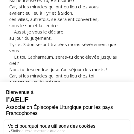
Malheureuse es-tu, Bethsaïde !
Car, si les miracles qui ont eu lieu chez vous
avaient eu lieu à Tyr et à Sidon,
ces villes, autrefois, se seraient converties,
sous le sac et la cendre.
Aussi, je vous le déclare :
au jour du Jugement,
Tyr et Sidon seront traitées moins sévèrement que
vous.
Et toi, Capharnaüm, seras-tu donc élevée jusqu’au
ciel ?
Non, tu descendras jusqu’au séjour des morts !
Car, si les miracles qui ont eu lieu chez toi
avaient eu lieu à Sodome,
cette ville serait encore là aujourd’hui.
Aussi, je vous le déclare :
au jour du Jugement,
le pays de Sodome sera traité moins sévèrement que
toi. »
– Acclamons la Parole de Dieu.