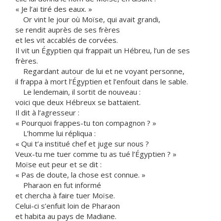
« Je l’ai tiré des eaux. »
Or vint le jour où Moïse, qui avait grandi,
se rendit auprès de ses frères
et les vit accablés de corvées.
Il vit un Égyptien qui frappait un Hébreu, l’un de ses
frères.
Regardant autour de lui et ne voyant personne,
il frappa à mort l’Égyptien et l’enfouit dans le sable.
Le lendemain, il sortit de nouveau :
voici que deux Hébreux se battaient.
Il dit à l’agresseur :
« Pourquoi frappes-tu ton compagnon ? »
L’homme lui répliqua :
« Qui t’a institué chef et juge sur nous ?
Veux-tu me tuer comme tu as tué l’Égyptien ? »
Moïse eut peur et se dit :
« Pas de doute, la chose est connue. »
Pharaon en fut informé
et chercha à faire tuer Moïse.
Celui-ci s’enfuit loin de Pharaon
et habita au pays de Madiane.