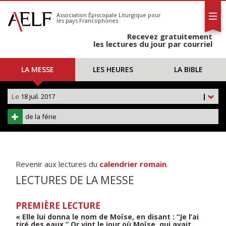
L'AELF
S'abonner
Association Épiscopale Liturgique
pour
les pays Francophones
Calendrier
Recevez gratuitement
Contact
les lectures du jour par courriel
LA MESSE
LES HEURES
LA BIBLE
Le
18 juil. 2017
|
de la férie
Revenir aux lectures du
calendrier romain
.
LECTURES DE LA MESSE
PREMIÈRE LECTURE
« Elle lui donna le nom de Moïse, en disant : “Je l’ai
tiré des eaux.” Or vint le jour où Moïse, qui avait