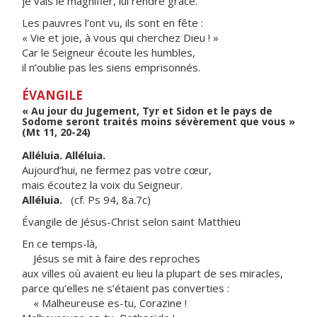
je vais le magnifier, lui rendre grâce.
Les pauvres l’ont vu, ils sont en fête :
« Vie et joie, à vous qui cherchez Dieu ! »
Car le Seigneur écoute les humbles,
il n’oublie pas les siens emprisonnés.
ÉVANGILE
« Au jour du Jugement, Tyr et Sidon et le pays de
Sodome seront traités moins sévèrement que vous »
(Mt 11, 20-24)
Alléluia. Alléluia.
Aujourd’hui, ne fermez pas votre cœur,
mais écoutez la voix du Seigneur.
Alléluia.
(cf. Ps 94, 8a.7c)
Évangile de Jésus-Christ selon saint Matthieu
En ce temps-là,
Jésus se mit à faire des reproches
aux villes où avaient eu lieu la plupart de ses miracles,
parce qu’elles ne s’étaient pas converties :
« Malheureuse es-tu, Corazine !