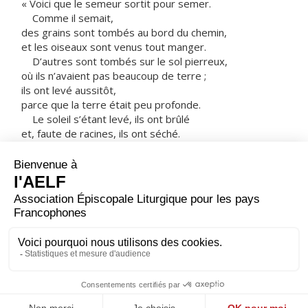
« Voici que le semeur sortit pour semer.
Comme il semait,
des grains sont tombés au bord du chemin,
et les oiseaux sont venus tout manger.
D’autres sont tombés sur le sol pierreux,
où ils n’avaient pas beaucoup de terre ;
ils ont levé aussitôt,
parce que la terre était peu profonde.
Le soleil s’étant levé, ils ont brûlé
et, faute de racines, ils ont séché.
D’autres sont tombés dans les ronces ;
les ronces ont poussé et les ont étouffés.
D’autres sont tombés dans la bonne terre,
et ils ont donné du fruit
à raison de cent, ou soixante, ou trente pour un.
Celui qui a des oreilles,
qu’il entende ! »
– Acclamons la Parole de Dieu.