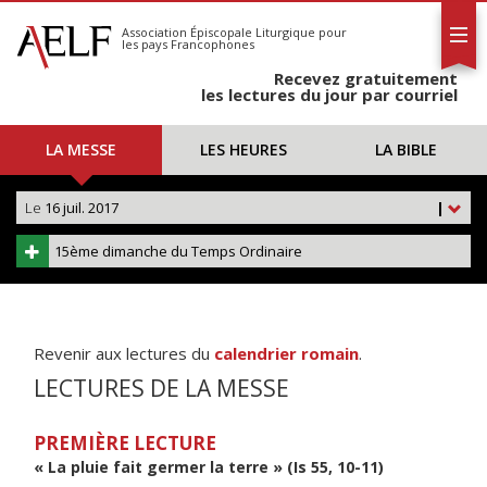
L'AELF
S'abonner
Association Épiscopale Liturgique
pour
les pays Francophones
Calendrier
Recevez gratuitement
Contact
les lectures du jour par courriel
LA MESSE
LES HEURES
LA BIBLE
Le
16 juil. 2017
|
15ème dimanche du Temps Ordinaire
Revenir aux lectures du
calendrier romain
.
LECTURES DE LA MESSE
PREMIÈRE LECTURE
« La pluie fait germer la terre » (Is 55, 10-11)