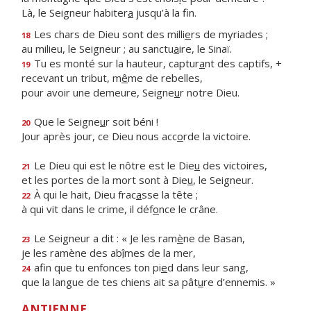
Là, le Seigneur habiter
a
jusqu’à la fin.
Les chars de Dieu sont des milli
e
rs de myriades ;
18
au milieu, le Seigneur ; au sanctu
a
ire, le Sinaï.
Tu es monté sur la hauteur, captur
a
nt des captifs, +
19
recevant un tribut, m
ê
me de rebelles,
pour avoir une demeure, Seigne
u
r notre Dieu.
Que le Seigne
u
r soit béni !
20
Jour après jour, ce Dieu nous acc
o
rde la victoire.
Le Dieu qui est le nôtre est le Die
u
des victoires,
21
et les portes de la mort sont à Die
u
, le Seigneur.
À qui le hait, Dieu frac
a
sse la tête ;
22
à qui vit dans le crime, il déf
o
nce le crâne.
Le Seigneur a dit : « Je les ram
è
ne de Basan,
23
je les ramène des ab
î
mes de la mer,
afin que tu enfonces ton pi
e
d dans leur sang,
24
que la langue de tes chiens ait sa pât
u
re d’ennemis. »
ANTIENNE