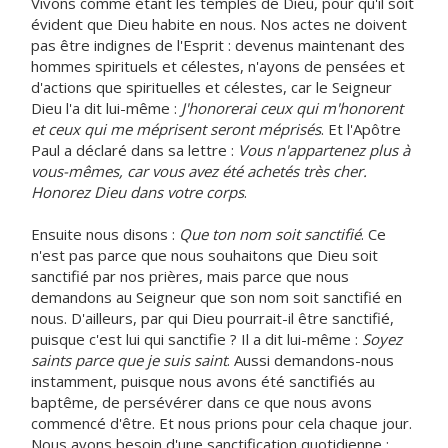
Vivons comme étant les temples de Dieu, pour qu'il soit
évident que Dieu habite en nous. Nos actes ne doivent
pas être indignes de l'Esprit : devenus maintenant des
hommes spirituels et célestes, n'ayons de pensées et
d'actions que spirituelles et célestes, car le Seigneur
Dieu l'a dit lui-même :
J'honorerai ceux qui m'honorent
et ceux qui me méprisent seront méprisés
. Et l'Apôtre
Paul a déclaré dans sa lettre :
Vous n'appartenez plus à
vous-mêmes, car vous avez été achetés très cher.
Honorez Dieu dans votre corps
.
Ensuite nous disons :
Que ton nom soit sanctifié
. Ce
n'est pas parce que nous souhaitons que Dieu soit
sanctifié par nos prières, mais parce que nous
demandons au Seigneur que son nom soit sanctifié en
nous. D'ailleurs, par qui Dieu pourrait-il être sanctifié,
puisque c'est lui qui sanctifie ? Il a dit lui-même :
Soyez
saints parce que je suis saint
. Aussi demandons-nous
instamment, puisque nous avons été sanctifiés au
baptême, de persévérer dans ce que nous avons
commencé d'être. Et nous prions pour cela chaque jour.
Nous avons besoin d'une sanctification quotidienne :