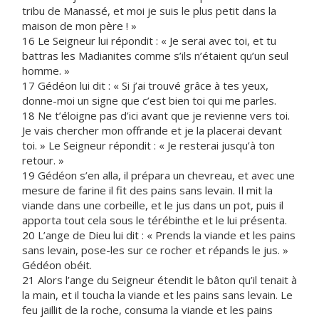
tribu de Manassé, et moi je suis le plus petit dans la
maison de mon père ! »
16 Le Seigneur lui répondit : « Je serai avec toi, et tu
battras les Madianites comme s’ils n’étaient qu’un seul
homme. »
17 Gédéon lui dit : « Si j’ai trouvé grâce à tes yeux,
donne-moi un signe que c’est bien toi qui me parles.
18 Ne t’éloigne pas d’ici avant que je revienne vers toi.
Je vais chercher mon offrande et je la placerai devant
toi. » Le Seigneur répondit : « Je resterai jusqu’à ton
retour. »
19 Gédéon s’en alla, il prépara un chevreau, et avec une
mesure de farine il fit des pains sans levain. Il mit la
viande dans une corbeille, et le jus dans un pot, puis il
apporta tout cela sous le térébinthe et le lui présenta.
20 L’ange de Dieu lui dit : « Prends la viande et les pains
sans levain, pose-les sur ce rocher et répands le jus. »
Gédéon obéit.
21 Alors l’ange du Seigneur étendit le bâton qu’il tenait à
la main, et il toucha la viande et les pains sans levain. Le
feu jaillit de la roche, consuma la viande et les pains