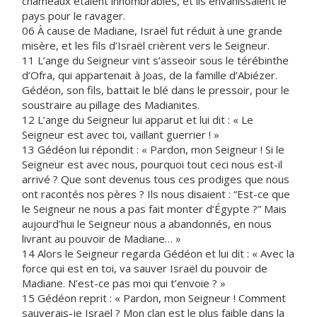
chameaux étaient innombrables, et ils envahissaient le
pays pour le ravager.
06 À cause de Madiane, Israël fut réduit à une grande
misère, et les fils d’Israël crièrent vers le Seigneur.
11 L’ange du Seigneur vint s’asseoir sous le térébinthe
d’Ofra, qui appartenait à Joas, de la famille d’Abiézer.
Gédéon, son fils, battait le blé dans le pressoir, pour le
soustraire au pillage des Madianites.
12 L’ange du Seigneur lui apparut et lui dit : « Le
Seigneur est avec toi, vaillant guerrier ! »
13 Gédéon lui répondit : « Pardon, mon Seigneur ! Si le
Seigneur est avec nous, pourquoi tout ceci nous est-il
arrivé ? Que sont devenus tous ces prodiges que nous
ont racontés nos pères ? Ils nous disaient : “Est-ce que
le Seigneur ne nous a pas fait monter d’Égypte ?” Mais
aujourd’hui le Seigneur nous a abandonnés, en nous
livrant au pouvoir de Madiane… »
14 Alors le Seigneur regarda Gédéon et lui dit : « Avec la
force qui est en toi, va sauver Israël du pouvoir de
Madiane. N’est-ce pas moi qui t’envoie ? »
15 Gédéon reprit : « Pardon, mon Seigneur ! Comment
sauverais-je Israël ? Mon clan est le plus faible dans la