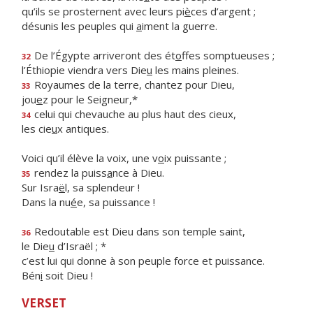
qu’ils se prosternent avec leurs pi
è
ces d’argent ;
désunis les peuples qui
a
iment la guerre.
De l’Égypte arriveront des ét
o
ffes somptueuses ;
32
l’Éthiopie viendra vers Die
u
les mains pleines.
Royaumes de la terre, chantez pour Dieu,
33
jou
e
z pour le Seigneur,*
celui qui chevauche au plus haut des cieux,
34
les cie
u
x antiques.
Voici qu’il élève la voix, une v
o
ix puissante ;
rendez la puiss
a
nce à Dieu.
35
Sur Isra
ë
l, sa splendeur !
Dans la nu
é
e, sa puissance !
Redoutable est Dieu dans son temple saint,
36
le Die
u
d’Israël ; *
c’est lui qui donne à son peuple force et puissance.
Bén
i
soit Dieu !
VERSET