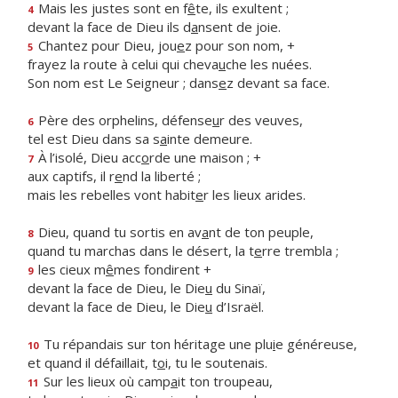
Mais les justes sont en f
ê
te, ils exultent ;
4
devant la face de Dieu ils d
a
nsent de joie.
Chantez pour Dieu, jou
e
z pour son nom, +
5
frayez la route à celui qui cheva
u
che les nuées.
Son nom est Le Seigneur ; dans
e
z devant sa face.
Père des orphelins, défense
u
r des veuves,
6
tel est Dieu dans sa s
a
inte demeure.
À l’isolé, Dieu acc
o
rde une maison ; +
7
aux captifs, il r
e
nd la liberté ;
mais les rebelles vont habit
e
r les lieux arides.
Dieu, quand tu sortis en av
a
nt de ton peuple,
8
quand tu marchas dans le désert, la t
e
rre trembla ;
les cieux m
ê
mes fondirent +
9
devant la face de Dieu, le Die
u
du Sinaï,
devant la face de Dieu, le Die
u
d’Israël.
Tu répandais sur ton héritage une plu
i
e généreuse,
10
et quand il défaillait, t
o
i, tu le soutenais.
Sur les lieux où camp
a
it ton troupeau,
11