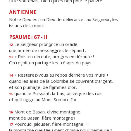
tu le soutenais, Dieu qui es b
o
n pour le pauvre.
ANTIENNE
Notre Dieu est un Dieu de délivrance : au Seigneur, les
issues de la mort.
PSAUME : 67 - II
Le Seigneur pron
o
nce un oracle,
12
une armée de messag
è
res le répand :
« Rois en déroute, arm
é
es en déroute !
13
On reçoit en partage les trés
o
rs du pays.
« Resterez-vous au repos derri
è
re vos murs +
14
quand les ailes de la Colombe se co
u
vrent d’argent,
et son plumage, de fl
a
mmes d’or,
quand le Puissant, là-bas, pulvér
i
se des rois
15
et qu’il n
e
ige au Mont-Sombre ? »
Mont de Basan, div
i
ne montagne,
16
mont de Basan, fi
è
re montagne !
Pourquoi jalouser, fi
è
re montagne, +
17
la montagne que Dieu s’est chois
i
e pour demeure ?