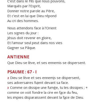
C’est dans le Fils que nous pouvons,
Marqués par l’Esprit,
Donner notre parole au Père,
Et c’est en lui que Dieu répond
Au cri des hommes.
Nous attendons face à l’Orient
Les signes du Jour :
Jésus doit revenir en gloire,
Et l’amour seul peut dans nos vies
Gagner sa Pâque.
ANTIENNE
Que Dieu se lève, et ses ennemis se dispersent.
PSAUME : 67 - I
Dieu se lève et ses ennem
i
s se dispersent,
2
ses adversaires fu
i
ent devant sa face.
Comme on dissipe une fum
é
e, tu les dissipes ; +
3
comme on voit fondre la cire en f
a
ce du feu,
les impies disparaissent devant la f
a
ce de Dieu.