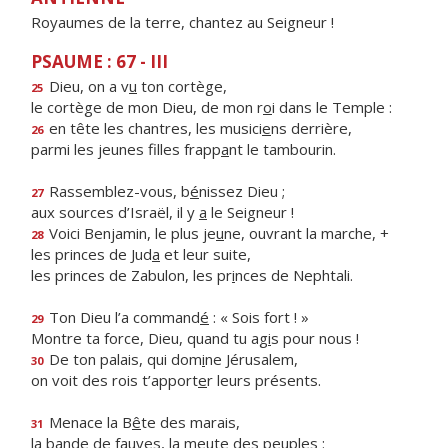
Royaumes de la terre, chantez au Seigneur !
PSAUME : 67 - III
Dieu, on a v
u
ton cortège,
25
le cortège de mon Dieu, de mon r
o
i dans le Temple :
en tête les chantres, les musici
e
ns derrière,
26
parmi les jeunes filles frapp
a
nt le tambourin.
Rassemblez-vous, b
é
nissez Dieu ;
27
aux sources d’Israël, il y
a
le Seigneur !
Voici Benjamin, le plus je
u
ne, ouvrant la marche, +
28
les princes de Jud
a
et leur suite,
les princes de Zabulon, les pr
i
nces de Nephtali.
Ton Dieu l’a command
é
: « Sois fort ! »
29
Montre ta force, Dieu, quand tu ag
i
s pour nous !
De ton palais, qui dom
i
ne Jérusalem,
30
on voit des rois t’apport
e
r leurs présents.
Menace la B
ê
te des marais,
31
la bande de fauves, la me
u
te des peuples :