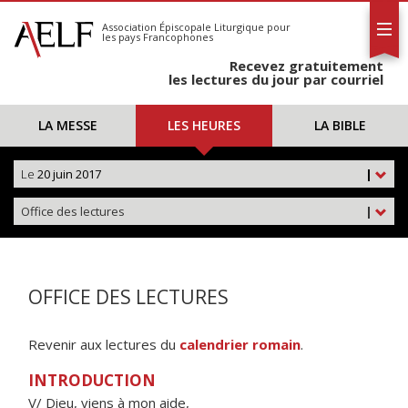
L'AELF
S'abonner
Association Épiscopale Liturgique
pour
les pays Francophones
Calendrier
Recevez gratuitement
Contact
les lectures du jour par courriel
LA MESSE
LES HEURES
LA BIBLE
Le
20 juin 2017
|
Office des lectures
|
OFFICE DES LECTURES
Revenir aux lectures du
calendrier romain
.
INTRODUCTION
V/ Dieu, viens à mon aide,