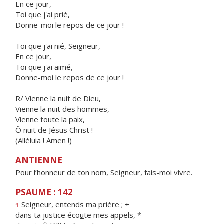
En ce jour,
Toi que j'ai prié,
Donne-moi le repos de ce jour !
Toi que j'ai nié, Seigneur,
En ce jour,
Toi que j'ai aimé,
Donne-moi le repos de ce jour !
R/ Vienne la nuit de Dieu,
Vienne la nuit des hommes,
Vienne toute la paix,
Ô nuit de Jésus Christ !
(Alléluia ! Amen !)
ANTIENNE
Pour l’honneur de ton nom, Seigneur, fais-moi vivre.
PSAUME : 142
Seigneur, ent
e
nds ma prière ; +
1
dans ta justice éco
u
te mes appels, *