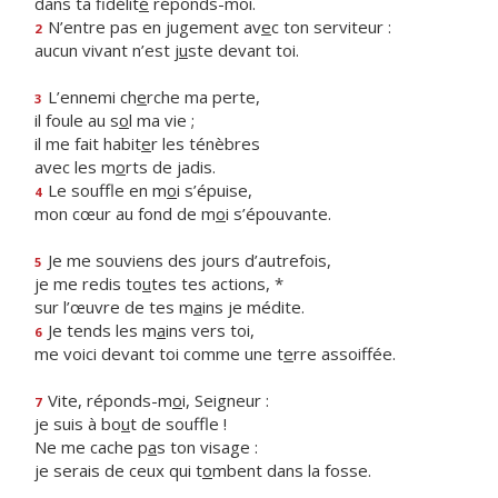
dans ta fidélit
é
réponds-moi.
N’entre pas en jugement av
e
c ton serviteur :
2
aucun vivant n’est j
u
ste devant toi.
L’ennemi ch
e
rche ma perte,
3
il foule au s
o
l ma vie ;
il me fait habit
e
r les ténèbres
avec les m
o
rts de jadis.
Le souffle en m
o
i s’épuise,
4
mon cœur au fond de m
o
i s’épouvante.
Je me souviens des jours d’autrefois,
5
je me redis to
u
tes tes actions, *
sur l’œuvre de tes m
a
ins je médite.
Je tends les m
a
ins vers toi,
6
me voici devant toi comme une t
e
rre assoiffée.
Vite, réponds-m
o
i, Seigneur :
7
je suis à bo
u
t de souffle !
Ne me cache p
a
s ton visage :
je serais de ceux qui t
o
mbent dans la fosse.