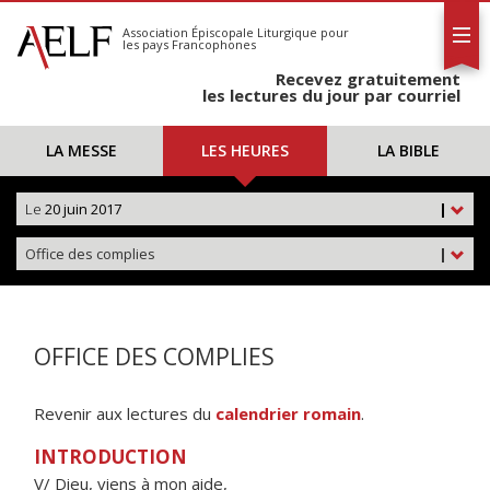
L'AELF
S'abonner
Association Épiscopale Liturgique
pour
les pays Francophones
Calendrier
Recevez gratuitement
Contact
les lectures du jour par courriel
LA MESSE
LES HEURES
LA BIBLE
Le
20 juin 2017
|
Office des complies
|
OFFICE DES COMPLIES
Revenir aux lectures du
calendrier romain
.
INTRODUCTION
V/ Dieu, viens à mon aide,