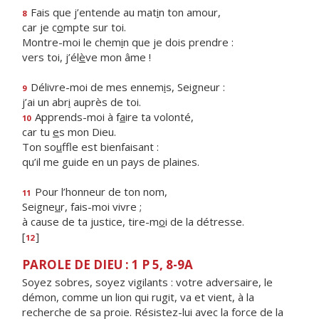
Fais que j’entende au mat
i
n ton amour,
8
car je c
o
mpte sur toi.
Montre-moi le chem
i
n que je dois prendre :
vers toi, j’él
è
ve mon âme !
Délivre-moi de mes ennem
i
s, Seigneur :
9
j’ai un abr
i
auprès de toi.
Apprends-moi à f
a
ire ta volonté,
10
car tu
e
s mon Dieu.
Ton so
u
ffle est bienfaisant :
qu’il me guide en un pays de plaines.
Pour l’honneur de ton nom,
11
Seigne
u
r, fais-moi vivre ;
à cause de ta justice, tire-m
o
i de la détresse.
[
]
12
PAROLE DE DIEU : 1 P 5, 8-9A
Soyez sobres, soyez vigilants : votre adversaire, le
démon, comme un lion qui rugit, va et vient, à la
recherche de sa proie. Résistez-lui avec la force de la