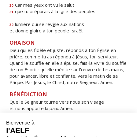
Car mes yeux ont v
u
le salut
30
que tu préparais à la f
a
ce des peuples :
31
lumière qui se rév
è
le aux nations
32
et donne gloire à ton pe
u
ple Israël.
ORAISON
Dieu qui es fidèle et juste, réponds à ton Église en
prière, comme tu as répondu à Jésus, ton serviteur.
Quand le souffle en elle s’épuise, fais-la vivre du souffle
de ton Esprit : qu’elle médite sur l’œuvre de tes mains,
pour avancer, libre et confiante, vers le matin de sa
Pâque. Par Jésus, le Christ, notre Seigneur. Amen.
BÉNÉDICTION
Que le Seigneur tourne vers nous son visage
et nous apporte la paix. Amen.
HYMNE : SOUS L'ABRI DE TA MISÉRICORDE
Sous l'abri de ta miséricorde,
nous nous réfugions, Sainte Mère de Dieu.