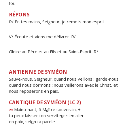
foi.
RÉPONS
R/ En tes mains, Seigneur, je remets mon esprit.
V/ Écoute et viens me délivrer. R/
Gloire au Père et au Fils et au Saint-Esprit. R/
ANTIENNE DE SYMÉON
Sauve-nous, Seigneur, quand nous veillons ; garde-nous
quand nous dormons : nous veillerons avec le Christ, et
nous reposerons en paix.
CANTIQUE DE SYMÉON (LC 2)
Maintenant, ô M
a
ître souverain, +
29
tu peux laisser ton servite
u
r s'en aller
en paix, sel
o
n ta parole.