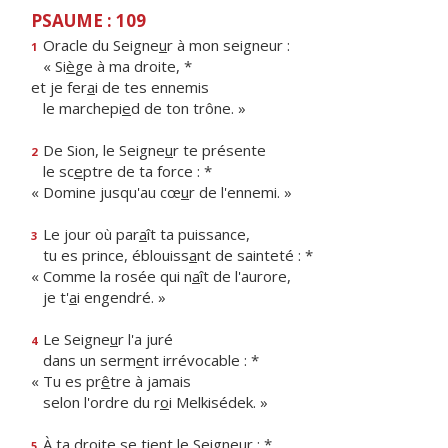
PSAUME : 109
Oracle du Seigne
u
r à mon seigneur :
1
« Si
è
ge à ma droite, *
et je fer
a
i de tes ennemis
le marchepi
e
d de ton trône. »
De Sion, le Seigne
u
r te présente
2
le sc
e
ptre de ta force : *
« Domine jusqu'au cœ
u
r de l'ennemi. »
Le jour où par
a
ît ta puissance,
3
tu es prince, éblouiss
a
nt de sainteté : *
« Comme la rosée qui n
a
ît de l'aurore,
je t'
a
i engendré. »
Le Seigne
u
r l'a juré
4
dans un serm
e
nt irrévocable : *
« Tu es pr
ê
tre à jamais
selon l'ordre du r
o
i Melkisédek. »
À ta droite se ti
e
nt le Seigneur : *
5