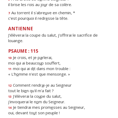
il brise les rois au jo
u
r de sa colère.
Au torrent il s'abre
u
ve en chemin, *
7
c'est pourquoi il redr
e
sse la tête.
ANTIENNE
J’élèverai la coupe du salut, j’offrirai le sacrifice de
louange.
PSAUME : 115
Je crois, et je p
a
rlerai,
10
moi qui ai beauco
u
p souffert,
moi qui ai d
i
t dans mon trouble :
11
« L'h
o
mme n'est que mensonge. »
Comment rendr
a
i-je au Seigneur
12
tout le bi
e
n qu'il m'a fait ?
J'élèverai la co
u
pe du salut,
13
j'invoquerai le n
o
m du Seigneur.
Je tiendrai mes prom
e
sses au Seigneur,
14
oui, devant to
u
t son peuple !