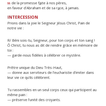
de la promesse f
a
ite à nos pères,
55
en faveur d'Abraham et de sa r
a
ce, à jamais.
INTERCESSION
Prions dans la joie le Seigneur Jésus Christ, Pain de
notre vie :
R/ Béni sois-tu, Seigneur, pour ton corps et ton sang !
Ô Christ, tu nous as dit de rendre grâce en mémoire de
toi :
— garde-nous fidèles à célébrer ce mystère.
Prêtre unique du Dieu Très-Haut,
— donne aux serviteurs de l’eucharistie d’imiter dans
leur vie ce qu’ils célèbrent.
Tu rassembles en un seul corps ceux qui participent au
même pain :
— préserve l’unité des croyants.