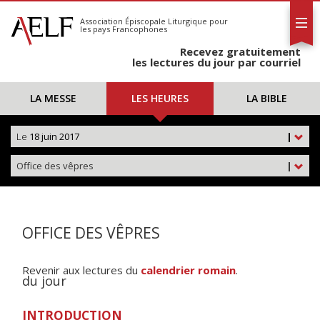
L'AELF
S'abonner
Association Épiscopale Liturgique
pour
les pays Francophones
Calendrier
Recevez gratuitement
Contact
les lectures du jour par courriel
LA MESSE
LES HEURES
LA BIBLE
Le
18 juin 2017
|
Office des vêpres
|
OFFICE DES VÊPRES
Revenir aux lectures du
calendrier romain
.
du jour
INTRODUCTION