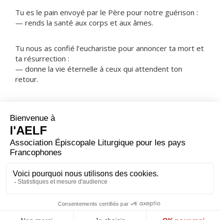
Tu es le pain envoyé par le Père pour notre guérison :
— rends la santé aux corps et aux âmes.
Tu nous as confié l’eucharistie pour annoncer ta mort et
ta résurrection :
— donne la vie éternelle à ceux qui attendent ton
retour.
ORAISON
Seigneur Jésus Christ, dans cet admirable sacrement, tu
nous as laissé le mémorial de ta passion ; donne-nous
de vénérer d’un si grand amour le mystère de ton
corps et de ton sang, que nous puissions recueillir sans
cesse le fruit de ta rédemption. Toi qui règnes.
NOTRE PÈRE