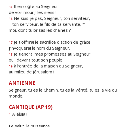
Il en co
û
te au Seigneur
15
de voir mour
i
r les siens !
Ne suis-je pas, Seigneur, ton serviteur,
16
ton serviteur, le f
ls de ta servante, *
moi, dont tu bris
a
s les chaînes ?
Je t'offrirai le sacrif
ce d'action de grâce,
17
j'invoquerai le n
o
m du Seigneur.
Je tiendrai mes prom
e
sses au Seigneur,
18
oui, devant to
u
t son peuple,
à l'entrée de la mais
o
n du Seigneur,
19
au milie
u
de Jérusalem !
ANTIENNE
Seigneur, tu es le Chemin, tu es la Vérité, tu es la Vie du
monde.
CANTIQUE (AP 19)
Alléluia !
1
Le salut, la puissance,