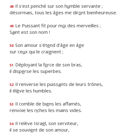
Il s'est penché sur son h
u
mble servante ;
48
désormais, tous les âges me dir
o
nt bienheureuse.
Le Puissant fit pour m
o
i des merveilles ;
49
S
a
int est son nom !
Son amour s'ét
e
nd d'âge en âge
50
sur ce
u
x qui le craignent ;
Déployant la f
o
rce de son bras,
51
il disp
e
rse les superbes.
Il renverse les puiss
a
nts de leurs trônes,
52
il él
è
ve les humbles.
Il comble de bi
e
ns les affamés,
53
renvoie les r
i
ches les mains vides.
Il relève Isra
ë
l, son serviteur,
54
il se souvi
e
nt de son amour,