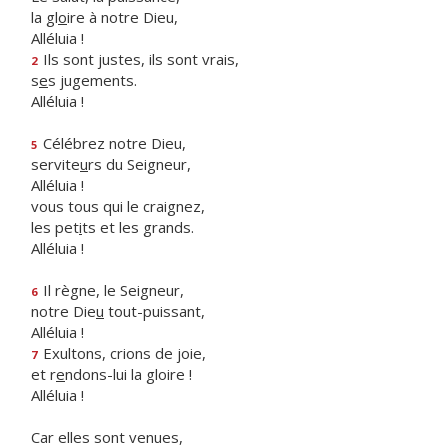
la gl
o
ire à notre Dieu,
Alléluia !
Ils sont justes, ils sont vrais,
2
s
e
s jugements.
Alléluia !
Célébrez notre Dieu,
5
servite
u
rs du Seigneur,
Alléluia !
vous tous qui le craignez,
les pet
i
ts et les grands.
Alléluia !
Il règne, le Seigneur,
6
notre Die
u
tout-puissant,
Alléluia !
Exultons, crions de joie,
7
et r
e
ndons-lui la gloire !
Alléluia !
Car elles sont venues,