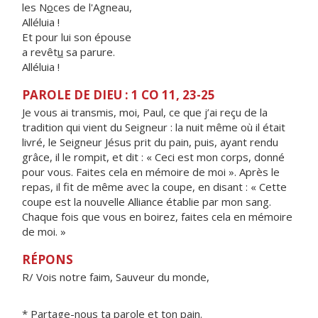
les N
o
ces de l'Agneau,
Alléluia !
Et pour lui son épouse
a revêt
u
sa parure.
Alléluia !
PAROLE DE DIEU : 1 CO 11, 23-25
Je vous ai transmis, moi, Paul, ce que j’ai reçu de la
tradition qui vient du Seigneur : la nuit même où il était
livré, le Seigneur Jésus prit du pain, puis, ayant rendu
grâce, il le rompit, et dit : « Ceci est mon corps, donné
pour vous. Faites cela en mémoire de moi ». Après le
repas, il fit de même avec la coupe, en disant : « Cette
coupe est la nouvelle Alliance établie par mon sang.
Chaque fois que vous en boirez, faites cela en mémoire
de moi. »
RÉPONS
R/ Vois notre faim, Sauveur du monde,
* Partage-nous ta parole et ton pain.