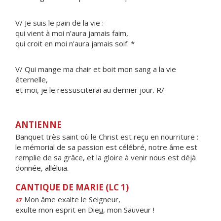
V/ Je suis le pain de la vie :
qui vient à moi n’aura jamais faim,
qui croit en moi n’aura jamais soif. *
V/ Qui mange ma chair et boit mon sang a la vie
éternelle,
et moi, je le ressusciterai au dernier jour. R/
ANTIENNE
Banquet très saint où le Christ est reçu en nourriture :
le mémorial de sa passion est célébré, notre âme est
remplie de sa grâce, et la gloire à venir nous est déjà
donnée, alléluia.
CANTIQUE DE MARIE (LC 1)
Mon âme ex
a
lte le Seigneur,
47
exulte mon esprit en Die
u
, mon Sauveur !