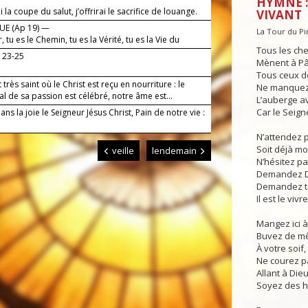
HYMNE :
ai la coupe du salut, j’offrirai le sacrifice de louange.
VIVANT
UE (Ap 19) —
La Tour du P
, tu es le Chemin, tu es la Vérité, tu es la Vie du
Tous les che
, 23-25
Mènent à P
Tous ceux d
très saint où le Christ est reçu en nourriture : le
Ne manquez
 de sa passion est célébré, notre âme est...
L’auberge av
Car le Seign
ans la joie le Seigneur Jésus Christ, Pain de notre vie :
N’attendez p
Soit déjà mo
veille
lendemain
N’hésitez pa
Demandez Die
Demandez tou
Il est le vivr
Mangez ici à
Buvez de m
À votre soif,
Ne courez p
Allant à Die
Soyez des 