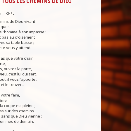
 TOUS LES CHEMINS DE DIEU
in — CNPL
mins de Dieu vivant
âques,
e l’homme à son impasse :
 pas au croisement
ec sa table basse ;
eur vous y attend.
as que votre chair
rte,
s, ouvrez la porte,
u, c’est lui qui sert,
t, il vous l’apporte :
e et le couvert.
 votre faim,
ême
 la coupe est pleine ;
as sur des chemins
u sans que Dieu vienne :
hommes de demain.