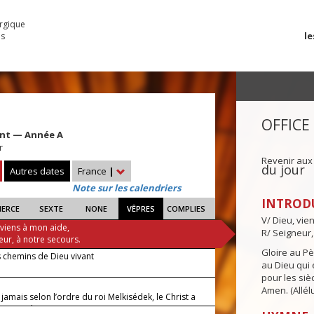
urgique
le
es
OFFICE
ent — Année A
r
Revenir aux
du jour
Autres dates
France
|
Note sur les calendriers
INTROD
IERCE
SEXTE
NONE
VÊPRES
COMPLIES
V/ Dieu, vie
 viens à mon aide,
R/ Seigneur,
eur, à notre secours.
Gloire au Pèr
s chemins de Dieu vivant
au Dieu qui e
pour les siè
Amen. (Allélu
 jamais selon l’ordre du roi Melkisédek, le Christ a
 pain et le vin.