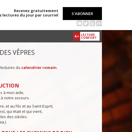
Recevez gratuitement
S'ABONNER
s lectures du jour par courriel
API
LECTURE
A+
CONFORT
 DES VÊPRES
 lectures du
calendrier romain
.
UCTION
ns à mon aide,
 à notre secours.
e, et au Fils et au Saint-Esprit,
st, qui était et qui vient,
cles des siècles.
ia.)