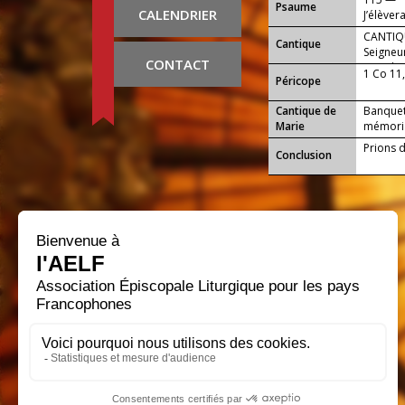
Psaume
CALENDRIER
J’élèver
CANTIQ
Cantique
Seigneur
CONTACT
monde.
1 Co 11
Péricope
Cantique de
Banquet 
Marie
mémorial
Prions d
Conclusion