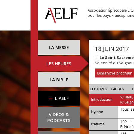
Association Épiscopale Lit
pour les pays Francophon
LA MESSE
18 JUIN 2017
Le Saint Sacrem
Solennité du Seigneu
LES HEURES
Dimanche prochain
LA BIBLE
LECTURES
LAUDES
T
V/ Dieu,
L'AELF
Introduction
R/ Seign
Tous le
...
Hymne
VIDÉOS &
PODCASTS
109 —
Psaume
Prêtre à
offert le
115 —