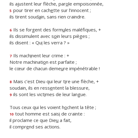
ils ajustent leur flèche, par
o
le empoisonnée,
pour tirer en cach
e
tte sur l’innocent ;
5
ils tirent soud
a
in, sans rien craindre.
Ils se forgent des form
u
les maléfiques, +
6
ils dissimulent avec s
o
in leurs pièges ;
ils disent : « Qu
i
les verra ? »
Ils mach
i
nent leur crime : +
7
Notre machinati
o
n est parfaite ;
le cœur de chacun deme
u
re impénétrable !
Mais c’est Dieu qui leur t
i
re une flèche, +
8
soudain, ils en ress
e
ntent la blessure,
ils sont les vict
i
mes de leur langue.
9
Tous ceux qui les voient h
o
chent la tête ;
tout homme est sais
i
de crainte :
10
il proclame ce que Die
u
a fait,
il compr
e
nd ses actions.