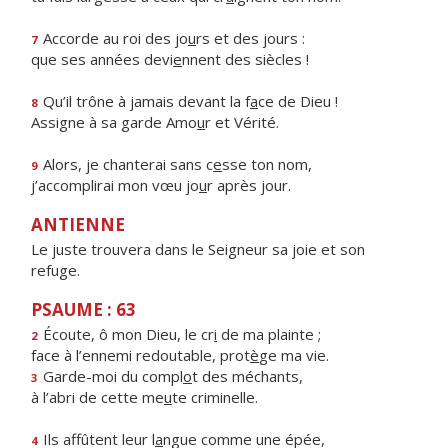
Accorde au roi des jo
u
rs et des jours :
7
que ses années devi
e
nnent des siècles !
Qu’il trône à jamais devant la f
a
ce de Dieu !
8
Assigne à sa garde Amo
u
r et Vérité.
Alors, je chanterai sans c
e
sse ton nom,
9
j’accomplirai mon vœu jo
u
r après jour.
ANTIENNE
Le juste trouvera dans le Seigneur sa joie et son
refuge.
PSAUME : 63
Écoute, ô mon Dieu, le cr
i
de ma plainte ;
2
face à l’ennemi redoutable, prot
è
ge ma vie.
Garde-moi du compl
o
t des méchants,
3
à l’abri de cette me
u
te criminelle.
Ils affûtent leur l
a
ngue comme une épée,
4