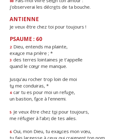
Fais-moi vivre sel
o
n ton amour :
88
j’observerai les décr
e
ts de ta bouche.
ANTIENNE
Je veux être chez toi pour toujours !
PSAUME : 60
Dieu, entends ma plainte,
2
exa
u
ce ma prière ; *
des terres lointaines je t’appelle
3
quand le cœ
u
r me manque.
Jusqu’au rocher trop loin de moi
t
u
me conduiras, *
car tu es pour moi un refuge,
4
un bastion, f
a
ce à l’ennemi.
Je veux être chez t
o
i pour toujours,
5
me réfugier à l’abr
i
de tes ailes.
Oui, mon Dieu, tu exa
u
ces mon vœu,
6
tu fais largesse à ceux qui cr
a
ignent ton nom.