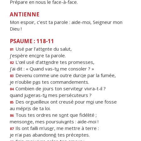
Prépare en nous le face-à-face.
ANTIENNE
Mon espoir, c’est ta parole : aide-moi, Seigneur mon
Dieu !
PSAUME : 118-11
Usé par l’att
e
nte du salut,
81
j’espère enc
o
re ta parole.
L’œil usé d’att
e
ndre tes promesses,
82
j’ai dit : « Quand vas-t
u
me consoler ? »
Devenu comme une outre durc
i
e par la fumée,
83
je n’oublie p
a
s tes commandements.
Combien de jours ton servite
u
r vivra-t-il ?
84
quand jugeras-t
u
mes persécuteurs ?
Des orgueilleux ont creusé pour m
o
i une fosse
85
au mépr
i
s de ta loi.
Tous tes ordres ne s
o
nt que fidélité ;
86
mensonge, mes poursuiv
a
nts : aide-moi !
Ils ont failli m’us
e
r, me mettre à terre :
87
je n’ai pas abandonn
é
tes préceptes.