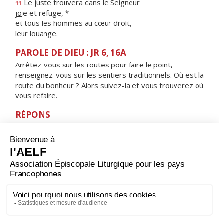
Le juste trouvera dans le Seigneur
11
j
o
ie et refuge, *
et tous les hommes au cœur droit,
le
u
r louange.
PAROLE DE DIEU : JR 6, 16A
Arrêtez-vous sur les routes pour faire le point,
renseignez-vous sur les sentiers traditionnels. Où est la
route du bonheur ? Alors suivez-la et vous trouverez où
vous refaire.
RÉPONS
V/
Tes exigences resteront mon héritage,
la joie de mon cœur.
ORAISON
Écoute-nous, Seigneur, et accorde-nous la paix
profonde que nous te demandons ; ainsi, en te
cherchant tous les jours de notre vie, et soutenus par la
prière de la Vierge Marie, nous parviendrons sans
encombre jusqu'à toi.