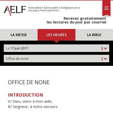
L'AELF
S'abonner
Association Épiscopale Liturgique
pour
les pays Francophones
Calendrier
Recevez gratuitement
Contact
les lectures du jour par courriel
LA MESSE
LES HEURES
LA BIBLE
Le
17 juin 2017
|
Office de none
|
OFFICE DE NONE
INTRODUCTION
V/ Dieu, viens à mon aide,
R/ Seigneur, à notre secours.