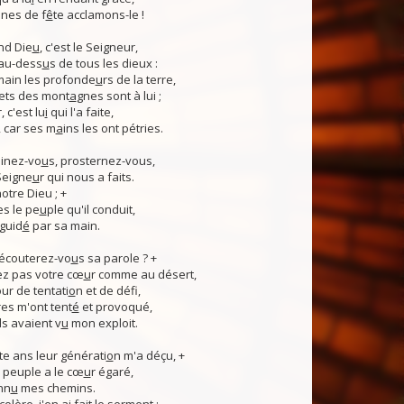
nes de f
ê
te acclamons-le !
nd Die
u
, c'est le Seigneur,
 au-dess
u
s de tous les dieux :
 main les profonde
u
rs de la terre,
ets des mont
a
gnes sont à lui ;
, c'est lu
i
qui l'a faite,
, car ses m
a
ins les ont pétries.
linez-vo
u
s, prosternez-vous,
Seigne
u
r qui nous a faits.
notre Dieu ; +
s le pe
u
ple qu'il conduit,
guid
é
par sa main.
 écouterez-vo
u
s sa parole ? +
z pas votre cœ
u
r comme au désert,
r de tentati
o
n et de défi,
es m'ont tent
é
et provoqué,
ls avaient v
u
mon exploit.
e ans leur générati
o
n m'a déçu, +
 Ce peuple a le cœ
u
r égaré,
nn
u
mes chemins.