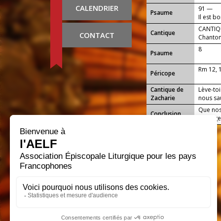
CALENDRIER
91 —
Psaume
Il est b
matin s
CANTIQU
Cantique
CONTACT
Chanton
8
Psaume
Rm 12, 
Péricope
Cantique de
Lève-toi
Zacharie
nous sa
Que nos
Conclusion
louange,