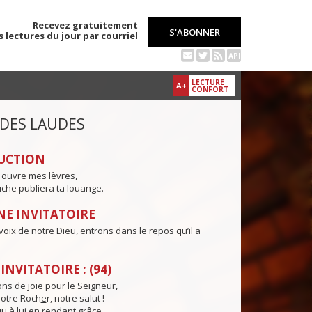
Recevez gratuitement
S'ABONNER
s lectures du jour par courriel
API
LECTURE
A+
CONFORT
 DES LAUDES
UCTION
 ouvre mes lèvres,
che publiera ta louange.
E INVITATOIRE
voix de notre Dieu, entrons dans le repos qu’il a
NVITATOIRE : (94)
ns de j
o
ie pour le Seigneur,
otre Roch
e
r, notre salut !
u'à lu
i
en rendant grâce,