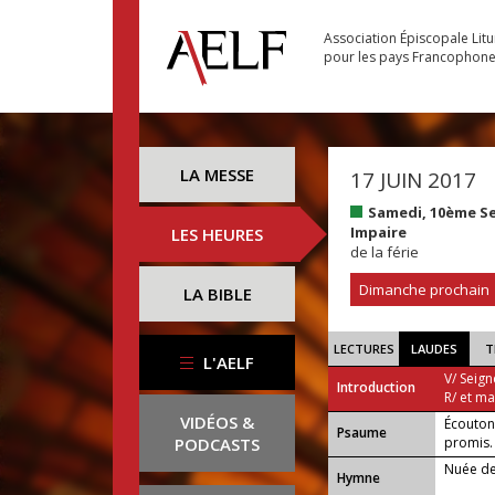
Association Épiscopale Lit
pour les pays Francophon
LA MESSE
17 JUIN 2017
Samedi, 10ème S
Impaire
LES HEURES
de la férie
Dimanche prochain
LA BIBLE
LECTURES
LAUDES
T
L'AELF
V/ Seign
Introduction
R/ et m
VIDÉOS &
Écoutons
Psaume
PODCASTS
promis.
Nuée de
Hymne