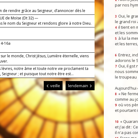
par nos hym
on de rendre grâce au Seigneur, d’annoncer dès le
on amour.
Oui, le gra
3
E de Moïse (Dt 32) —
le grand roi
s le nom du Seigneur et rendons gloire à notre Dieu.
il tient en
4
et les somm
à lui la mer
5
14-16a
et les terres
Entrez, inc
 sur le monde, Christ Jésus, Lumière éternelle, viens
6
adorons le 
uver.
Oui, il
e
st 
7
 lèvres, notre âme et toute notre vie proclament ta
nous somme
 Seigneur ; et puisque tout notre être est...
le troupeau 
veille
lendemain
Aujourd'hui
« Ne ferme
8
comme au jou
où vos pèr
9
et pourtant i
« Quarant
10
et j'ai dit :
il n'a pas co