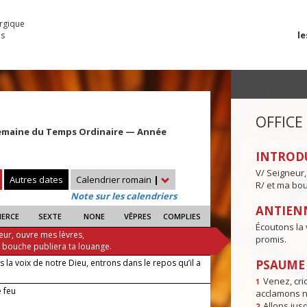
urgique
le
es
OFFICE
emaine du Temps Ordinaire — Année
INTROD
V/ Seigneur,
Autres dates
Calendrier romain
|
R/ et ma bou
Note sur les calendriers
ANTIENN
IERCE
SEXTE
NONE
VÊPRES
COMPLIES
Écoutons la 
eur, ouvre mes lèvres,
promis.
a bouche publiera ta louange.
 la voix de notre Dieu, entrons dans le repos qu’il a
PSAUME I
Venez, crio
1
 feu
acclamons n
Allons jusq
2