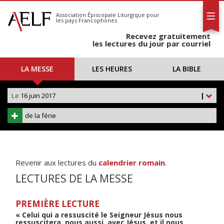
L'AELF
S'abonner
Association Épiscopale Liturgique
pour
les pays Francophones
Calendrier
Recevez gratuitement
Contact
les lectures du jour par courriel
LA MESSE
LES HEURES
LA BIBLE
Le
16 juin 2017
|
de la férie
Revenir aux lectures du
calendrier romain
.
LECTURES DE LA MESSE
PREMIÈRE LECTURE
« Celui qui a ressuscité le Seigneur Jésus nous
ressuscitera, nous aussi, avec Jésus, et il nous