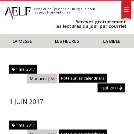
L'AELF
S'abonner
Association Épiscopale Liturgique
pour
les pays Francophones
Calendrier
Recevez gratuitement
Contact
les lectures du jour par courriel
LA MESSE
LES HEURES
LA BIBLE
1 mai 2017
Monaco
|
Note sur les calendriers
1 juil. 2017
1 JUIN 2017
1 mai 2017