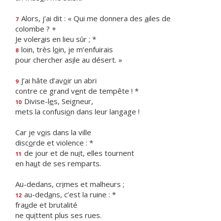
Alors, j’ai dit : « Qui me donnera des
a
iles de
7
colombe ? +
Je voler
a
is en lieu sûr ; *
loin, très l
o
in, je m’enfuirais
8
pour chercher as
i
le au désert. »
J’ai hâte d’av
o
ir un abri
9
contre ce grand v
e
nt de tempête ! *
Divise-l
e
s, Seigneur,
10
mets la confusi
o
n dans leur langage !
Car je v
o
is dans la ville
disc
o
rde et violence : *
de jour et de nu
i
t, elles tournent
11
en ha
u
t de ses remparts.
Au-dedans, cr
i
mes et malheurs ;
au-ded
a
ns, c’est la ruine : *
12
fra
u
de et brutalité
ne qu
i
ttent plus ses rues.