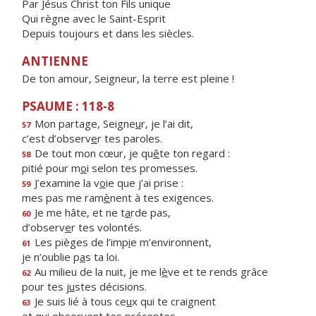
Par Jésus Christ ton Fils unique
Qui règne avec le Saint-Esprit
Depuis toujours et dans les siècles.
ANTIENNE
De ton amour, Seigneur, la terre est pleine !
PSAUME : 118-8
Mon partage, Seigne
u
r, je l’ai dit,
57
c’est d’observ
e
r tes paroles.
De tout mon cœur, je qu
ê
te ton regard :
58
pitié pour m
o
i selon tes promesses.
J’examine la v
o
ie que j’ai prise :
59
mes pas me ram
è
nent à tes exigences.
Je me hâte, et ne t
a
rde pas,
60
d’observ
e
r tes volontés.
Les pièges de l’imp
i
e m’environnent,
61
je n’oublie p
a
s ta loi.
Au milieu de la nuit, je me l
è
ve et te rends grâce
62
pour tes j
u
stes décisions.
Je suis lié à tous ce
u
x qui te craignent
63