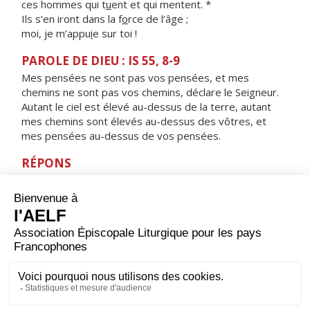
ces hommes qui t
u
ent et qui mentent. *
Ils s’en iront dans la f
o
rce de l’âge ;
moi, je m’appu
i
e sur toi !
PAROLE DE DIEU : IS 55, 8-9
Mes pensées ne sont pas vos pensées, et mes
chemins ne sont pas vos chemins, déclare le Seigneur.
Autant le ciel est élevé au-dessus de la terre, autant
mes chemins sont élevés au-dessus des vôtres, et
mes pensées au-dessus de vos pensées.
RÉPONS
V/
Seigneur, Dieu de l’univers, qui est comme toi ?
Seigneur puissant, que ta fidélité environne.
ORAISON
Père, au milieu du jour tu nous donnes un temps de
repos pour refaire nos corps et nos esprits, accorde-
nous de le recevoir dans la reconnaissance et d’en tirer
profit pour ton service et celui de nos frères. Par Jésus,
le Christ, notre Seigneur. Amen.