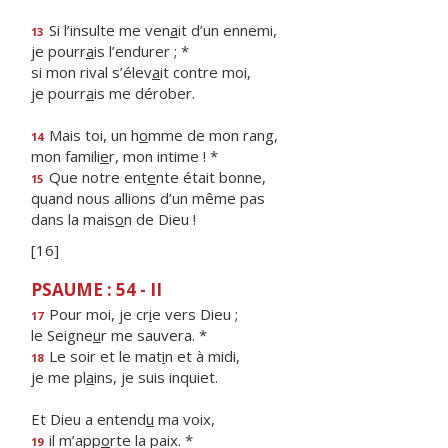
Si l’insulte me ven
a
it d’un ennemi,
13
je pourr
a
is l’endurer ; *
si mon rival s’élev
a
it contre moi,
je pourr
a
is me dérober.
Mais toi, un h
o
mme de mon rang,
14
mon famili
e
r, mon intime ! *
Que notre ent
e
nte était bonne,
15
quand nous allions d’un même pas
dans la mais
o
n de Dieu !
[16]
PSAUME : 54 - II
Pour moi, je cr
i
e vers Dieu ;
17
le Seigne
u
r me sauvera. *
Le soir et le mat
i
n et à midi,
18
je me pl
a
ins, je suis inquiet.
Et Dieu a entend
u
ma voix,
il m’app
o
rte la paix. *
19