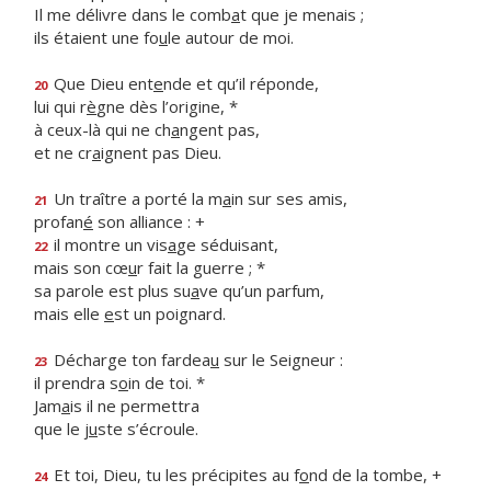
Il me délivre dans le comb
a
t que je menais ;
ils étaient une fo
u
le autour de moi.
Que Dieu ent
e
nde et qu’il réponde,
20
lui qui r
è
gne dès l’origine, *
à ceux-là qui ne ch
a
ngent pas,
et ne cr
a
ignent pas Dieu.
Un traître a porté la m
a
in sur ses amis,
21
profan
é
son alliance : +
il montre un vis
a
ge séduisant,
22
mais son cœ
u
r fait la guerre ; *
sa parole est plus su
a
ve qu’un parfum,
mais elle
e
st un poignard.
Décharge ton fardea
u
sur le Seigneur :
23
il prendra s
o
in de toi. *
Jam
a
is il ne permettra
que le j
u
ste s’écroule.
Et toi, Dieu, tu les précipites au f
o
nd de la tombe, +
24