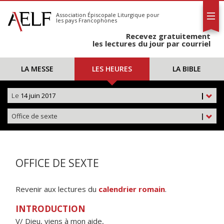
L'AELF
S'abonner
Association Épiscopale Liturgique
pour
les pays Francophones
Calendrier
Recevez gratuitement
Contact
les lectures du jour par courriel
LA MESSE
LES HEURES
LA BIBLE
Le
14 juin 2017
|
Office de sexte
|
OFFICE DE SEXTE
Revenir aux lectures du
calendrier romain
.
INTRODUCTION
V/ Dieu, viens à mon aide,