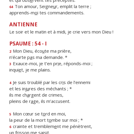
et qui obs
e
rvent tes préceptes.
Ton amour, Seigne
u
r, emplit la terre ;
64
apprends-m
o
i tes commandements.
ANTIENNE
Le soir et le matin et à midi, je crie vers mon Dieu !
PSAUME : 54 - I
Mon Dieu, éco
u
te ma prière,
2
n’écarte p
a
s ma demande. *
Exauce-moi, je t’en pr
i
e, réponds-moi ;
3
inqui
e
t, je me plains.
Je suis troublé par les cr
i
s de l’ennemi
4
et les inj
u
res des méchants ; *
ils me ch
a
rgent de crimes,
pleins de r
a
ge, ils m’accusent.
Mon cœur se t
o
rd en moi,
5
la peur de la mort t
o
mbe sur moi ; *
crainte et tremblem
e
nt me pénètrent,
6
un friss
o
n me saisit.