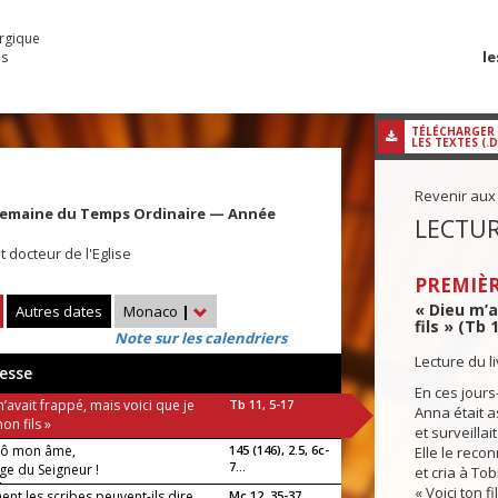
urgique
le
es
TÉLÉCHARGER
LES TEXTES (.
Revenir aux
Semaine du Temps Ordinaire — Année
LECTUR
 docteur de l'Eglise
PREMIÈR
« Dieu m’a
Autres dates
Monaco
|
fils » (Tb 
Note sur les calendriers
Lecture du l
esse
En ces jours-
’avait frappé, mais voici que je
Tb 11, 5-17
Anna était a
on fils »
et surveillait
 ô mon âme,
145 (146), 2.5, 6c-
Elle le recon
7...
ge du Seigneur !
et cria à Tobi
luia !
« Voici ton fi
nt les scribes peuvent-ils dire
Mc 12, 35-37