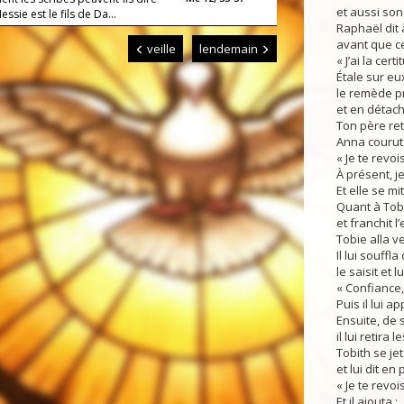
et aussi so
essie est le fils de Da...
Raphaël dit 
avant que ce
veille
lendemain
« J’ai la cer
Étale sur eux
le remède p
et en détach
Ton père ret
Anna courut s
« Je te revo
À présent, je
Et elle se mi
Quant à Tobit
et franchit l
Tobie alla ve
Il lui souffl
le saisit et lui
« Confiance,
Puis il lui a
Ensuite, de 
il lui retira
Tobith se jet
et lui dit en 
« Je te revoi
Et il ajouta :