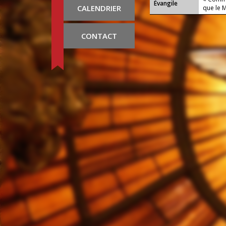
Évangile
CALENDRIER
que le M
CONTACT