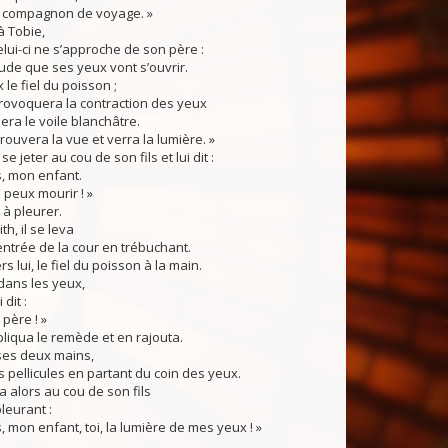
n compagnon de voyage. »
à Tobie,
lui-ci ne s’approche de son père :
titude que ses yeux vont s’ouvrir.
 le fiel du poisson ;
rovoquera la contraction des yeux
era le voile blanchâtre.
rouvera la vue et verra la lumière. »
e jeter au cou de son fils et lui dit :
is, mon enfant.
 peux mourir ! »
t à pleurer.
h, il se leva
’entrée de la cour en trébuchant.
rs lui, le fiel du poisson à la main.
a dans les yeux,
 dit :
 père ! »
ppliqua le remède et en rajouta.
ses deux mains,
 les pellicules en partant du coin des yeux.
a alors au cou de son fils
pleurant :
s, mon enfant, toi, la lumière de mes yeux ! »