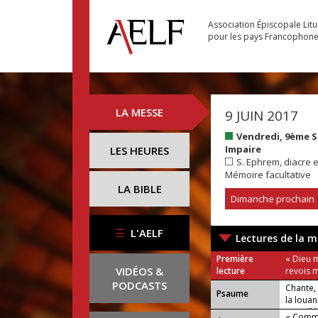
Association Épiscopale Lit
pour les pays Francophon
LA MESSE
9 JUIN 2017
Vendredi, 9ème 
Impaire
LES HEURES
S. Ephrem, diacre et
Mémoire facultative
LA BIBLE
Dimanche prochain
L'AELF
Lectures de la m
Première
« Dieu m
VIDÉOS &
lecture
revois m
PODCASTS
Chante,
Psaume
la louan
ou : Allé
« Comme