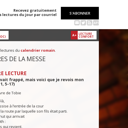
Recevez gratuitement
S'ABONNER
s lectures du jour par courriel
API
LECTURE
A+
DOC)
CONFORT
 lectures du
calendrier romain
.
ES DE LA MESSE
E LECTURE
vait frappé, mais voici que je revois mon
11, 5-17)
ivre de Tobie
là,
ssise à l’entrée de la cour
 la route par laquelle son fils était parti.
nut qui arrivait
th :
ls qui revient,