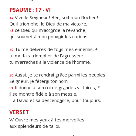
PSAUME : 17 - VI
Vive le Seigneur ! Bén
i
soit mon Rocher !
47
Qu'il triomphe, le Die
u
de ma victoire,
ce Dieu qui m'acc
o
rde la revanche,
48
qui soumet à mon pouv
o
ir les nations !
Tu me délivres de to
u
s mes ennemis, +
49
tu me fais triomph
e
r de l'agresseur,
tu m'arraches à la viol
e
nce de l'homme.
Aussi, je te rendrai gr
â
ce parmi les peuples,
50
Seigneur, je fêter
a
i ton nom.
Il donne à son roi de gr
a
ndes victoires, *
51
il se montre fidèle à son messie,
à David et sa descend
a
nce, pour toujours.
VERSET
V/ Ouvre mes yeux à tes merveilles,
aux splendeurs de ta loi.