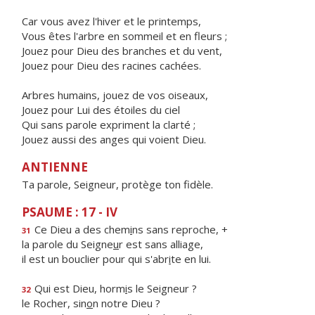
Car vous avez l'hiver et le printemps,
Vous êtes l'arbre en sommeil et en fleurs ;
Jouez pour Dieu des branches et du vent,
Jouez pour Dieu des racines cachées.
Arbres humains, jouez de vos oiseaux,
Jouez pour Lui des étoiles du ciel
Qui sans parole expriment la clarté ;
Jouez aussi des anges qui voient Dieu.
ANTIENNE
Ta parole, Seigneur, protège ton fidèle.
PSAUME : 17 - IV
Ce Dieu a des chem
i
ns sans reproche, +
31
la parole du Seigne
u
r est sans alliage,
il est un bouclier pour qui s'abr
i
te en lui.
Qui est Dieu, horm
i
s le Seigneur ?
32
le Rocher, sin
o
n notre Dieu ?