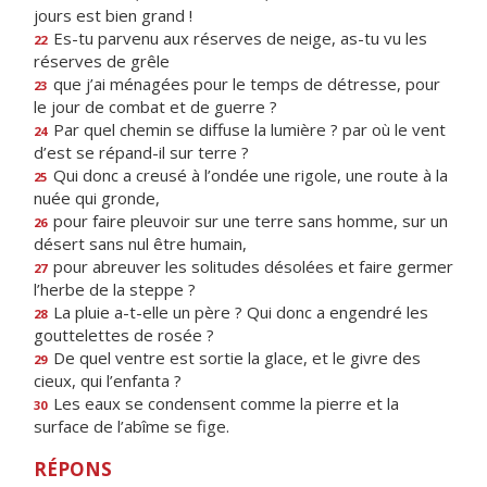
jours est bien grand !
Es-tu parvenu aux réserves de neige, as-tu vu les
22
réserves de grêle
que j’ai ménagées pour le temps de détresse, pour
23
le jour de combat et de guerre ?
Par quel chemin se diffuse la lumière ? par où le vent
24
d’est se répand-il sur terre ?
Qui donc a creusé à l’ondée une rigole, une route à la
25
nuée qui gronde,
pour faire pleuvoir sur une terre sans homme, sur un
26
désert sans nul être humain,
pour abreuver les solitudes désolées et faire germer
27
l’herbe de la steppe ?
La pluie a-t-elle un père ? Qui donc a engendré les
28
gouttelettes de rosée ?
De quel ventre est sortie la glace, et le givre des
29
cieux, qui l’enfanta ?
Les eaux se condensent comme la pierre et la
30
surface de l’abîme se fige.
RÉPONS