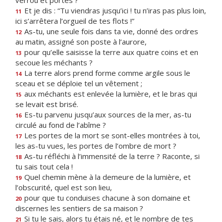
verrou et portes ?
Et je dis : “Tu viendras jusqu’ici ! tu n’iras pas plus loin,
11
ici s’arrêtera l’orgueil de tes flots !”
As-tu, une seule fois dans ta vie, donné des ordres
12
au matin, assigné son poste à l’aurore,
pour qu’elle saisisse la terre aux quatre coins et en
13
secoue les méchants ?
La terre alors prend forme comme argile sous le
14
sceau et se déploie tel un vêtement ;
aux méchants est enlevée la lumière, et le bras qui
15
se levait est brisé.
Es-tu parvenu jusqu’aux sources de la mer, as-tu
16
circulé au fond de l’abîme ?
Les portes de la mort se sont-elles montrées à toi,
17
les as-tu vues, les portes de l’ombre de mort ?
As-tu réfléchi à l’immensité de la terre ? Raconte, si
18
tu sais tout cela !
Quel chemin mène à la demeure de la lumière, et
19
l’obscurité, quel est son lieu,
pour que tu conduises chacune à son domaine et
20
discernes les sentiers de sa maison ?
Si tu le sais, alors tu étais né, et le nombre de tes
21