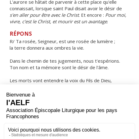
L'aurore se hâtait de parvenir à cette place qu'elle
connaissait, lorsque saint Paul disait avoir le désir de
s'en aller pour être avec le Christ
. Et encore :
Pour moi,
vivre, c'est le Christ, et mourir est un avantage
.
RÉPONS
R/ Ta rosée, Seigneur, est une rosée de lumière ;
la terre donnera aux ombres la vie.
Dans le chemin de tes jugements, nous t'espérions.
Ton nom et ta mémoire sont le désir de l'âme.
Les morts vont entendre la voix du Fils de Dieu,
ceux qui l'auront entendue vivront !
ORAISON
Assiste tes enfants, Seigneur, et montre à ceux qui
t'implorent, ton inépuisable bonté ; c'est leur fierté de
t'avoir pour Créateur et Providence : restaure pour eux
ta création, et l'ayant renouvelée, protège-la.