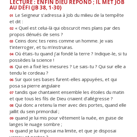
LECTURE : ENFIN DIEU RÉPOND ; IL MET JOB
AU DÉFI (JB 38, 1-30)
Le Seigneur s’adressa à Job du milieu de la tempête
01
et dit :
« Quel est celui-là qui obscurcit mes plans par des
02
propos dénués de sens ?
Ceins donc tes reins comme un homme. Je vais
03
t’interroger, et tu m’instruiras.
Où étais-tu quand j’ai fondé la terre ? Indique-le, si tu
04
possèdes la science !
Qui en a fixé les mesures ? Le sais-tu ? Qui sur elle a
05
tendu le cordeau ?
Sur quoi ses bases furent-elles appuyées, et qui
06
posa sa pierre angulaire
tandis que chantaient ensemble les étoiles du matin
07
et que tous les fils de Dieu criaient d’allégresse ?
Qui donc a retenu la mer avec des portes, quand elle
08
jaillit du sein primordial ;
quand je lui mis pour vêtement la nuée, en guise de
09
langes le nuage sombre ;
quand je lui imposai ma limite, et que je disposai
10