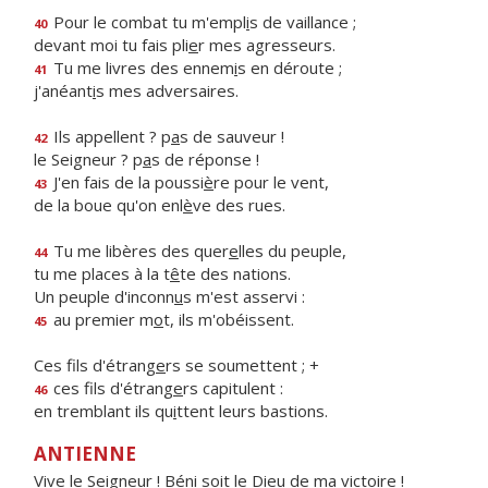
Pour le combat tu m'empl
i
s de vaillance ;
40
devant moi tu fais pli
e
r mes agresseurs.
Tu me livres des ennem
i
s en déroute ;
41
j'anéant
i
s mes adversaires.
Ils appellent ? p
a
s de sauveur !
42
le Seigneur ? p
a
s de réponse !
J'en fais de la poussi
è
re pour le vent,
43
de la boue qu'on enl
è
ve des rues.
Tu me libères des quer
e
lles du peuple,
44
tu me places à la t
ê
te des nations.
Un peuple d'inconn
u
s m'est asservi :
au premier m
o
t, ils m'obéissent.
45
Ces fils d'étrang
e
rs se soumettent ; +
ces fils d'étrang
e
rs capitulent :
46
en tremblant ils qu
i
ttent leurs bastions.
ANTIENNE
Vive le Seigneur ! Béni soit le Dieu de ma victoire !