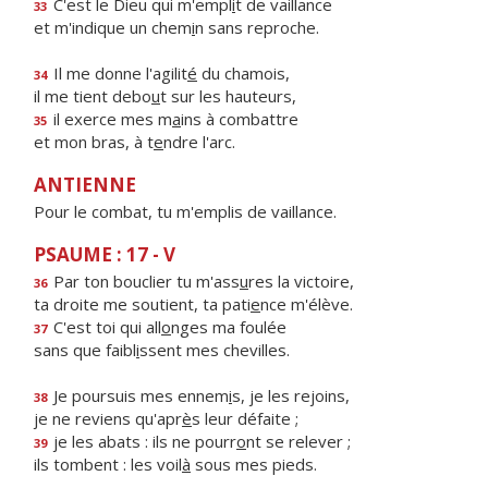
C'est le Dieu qui m'empl
i
t de vaillance
33
et m'indique un chem
i
n sans reproche.
Il me donne l'agilit
é
du chamois,
34
il me tient debo
u
t sur les hauteurs,
il exerce mes m
a
ins à combattre
35
et mon bras, à t
e
ndre l'arc.
ANTIENNE
Pour le combat, tu m'emplis de vaillance.
PSAUME : 17 - V
Par ton bouclier tu m'ass
u
res la victoire,
36
ta droite me soutient, ta pati
e
nce m'élève.
C'est toi qui all
o
nges ma foulée
37
sans que faibl
i
ssent mes chevilles.
Je poursuis mes ennem
i
s, je les rejoins,
38
je ne reviens qu'apr
è
s leur défaite ;
je les abats : ils ne pourr
o
nt se relever ;
39
ils tombent : les voil
à
sous mes pieds.