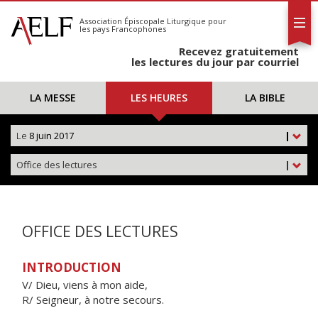
L'AELF
S'abonner
Association Épiscopale Liturgique
pour
les pays Francophones
Calendrier
Recevez gratuitement
Contact
les lectures du jour par courriel
LA MESSE
LES HEURES
LA BIBLE
Le
8 juin 2017
|
Office des lectures
|
OFFICE DES LECTURES
INTRODUCTION
V/ Dieu, viens à mon aide,
R/ Seigneur, à notre secours.