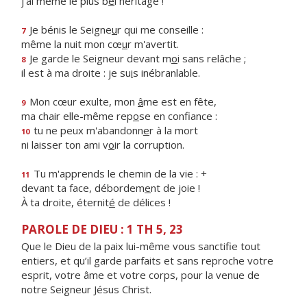
j'ai même le plus b
e
l héritage !
Je bénis le Seigne
u
r qui me conseille :
7
même la nuit mon cœ
u
r m'avertit.
Je garde le Seigneur devant m
o
i sans relâche ;
8
il est à ma droite : je su
i
s inébranlable.
Mon cœur exulte, mon
â
me est en fête,
9
ma chair elle-même rep
o
se en confiance :
tu ne peux m'abandonn
e
r à la mort
10
ni laisser ton ami v
o
ir la corruption.
Tu m'apprends le chemin de la vie : +
11
devant ta face, débordem
e
nt de joie !
À ta droite, éternit
é
de délices !
PAROLE DE DIEU : 1 TH 5, 23
Que le Dieu de la paix lui-même vous sanctifie tout
entiers, et qu’il garde parfaits et sans reproche votre
esprit, votre âme et votre corps, pour la venue de
notre Seigneur Jésus Christ.