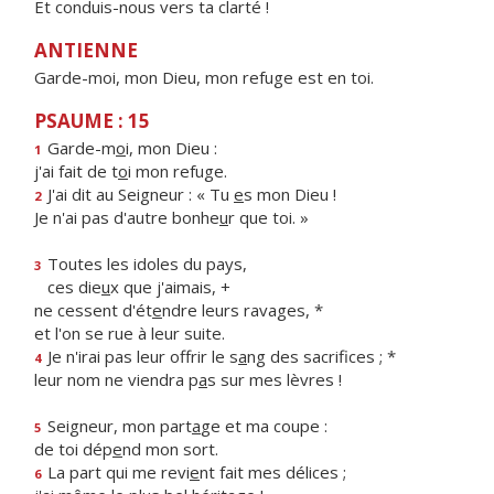
Et conduis-nous vers ta clarté !
ANTIENNE
Garde-moi, mon Dieu, mon refuge est en toi.
PSAUME : 15
Garde-m
o
i, mon Dieu :
1
j'ai fait de t
o
i mon refuge.
J'ai dit au Seigneur : « Tu
e
s mon Dieu !
2
Je n'ai pas d'autre bonhe
u
r que toi. »
Toutes les idoles du pays,
3
ces die
u
x que j'aimais, +
ne cessent d'ét
e
ndre leurs ravages, *
et l'on se rue à leur suite.
Je n'irai pas leur offrir le s
a
ng des sacrifices ; *
4
leur nom ne viendra p
a
s sur mes lèvres !
Seigneur, mon part
a
ge et ma coupe :
5
de toi dép
e
nd mon sort.
La part qui me revi
e
nt fait mes délices ;
6