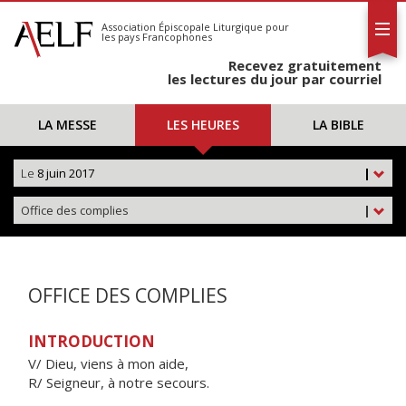
L'AELF
S'abonner
Association Épiscopale Liturgique
pour
les pays Francophones
Calendrier
Recevez gratuitement
Contact
les lectures du jour par courriel
LA MESSE
LES HEURES
LA BIBLE
Le
8 juin 2017
|
Office des complies
|
OFFICE DES COMPLIES
INTRODUCTION
V/ Dieu, viens à mon aide,
R/ Seigneur, à notre secours.