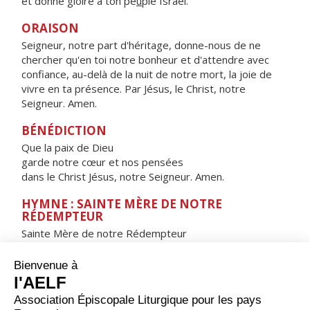
et donne gloire à ton pe
u
ple Israël.
ORAISON
Seigneur, notre part d'héritage, donne-nous de ne
chercher qu'en toi notre bonheur et d'attendre avec
confiance, au-delà de la nuit de notre mort, la joie de
vivre en ta présence. Par Jésus, le Christ, notre
Seigneur. Amen.
BÉNÉDICTION
Que la paix de Dieu
garde notre cœur et nos pensées
dans le Christ Jésus, notre Seigneur. Amen.
HYMNE : SAINTE MÈRE DE NOTRE
RÉDEMPTEUR
Sainte Mère de notre Rédempteur
Porte du ciel, toujours ouverte,
Étoile de la mer,
Viens au secours du peuple qui tombe
et qui cherche à se relever.
Tu as enfanté, ô merveille !