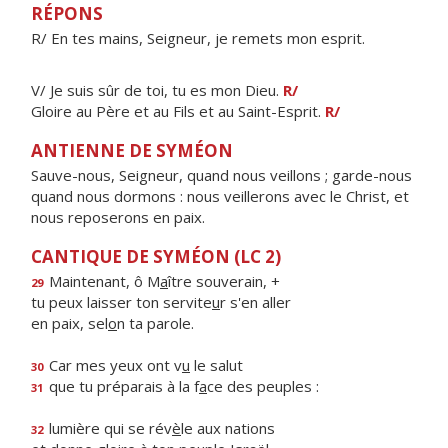
RÉPONS
R/ En tes mains, Seigneur, je remets mon esprit.
V/ Je suis sûr de toi, tu es mon Dieu.
R/
Gloire au Père et au Fils et au Saint-Esprit.
R/
ANTIENNE DE SYMÉON
Sauve-nous, Seigneur, quand nous veillons ; garde-nous
quand nous dormons : nous veillerons avec le Christ, et
nous reposerons en paix.
CANTIQUE DE SYMÉON (LC 2)
Maintenant, ô M
a
ître souverain, +
29
tu peux laisser ton servite
u
r s'en aller
en paix, sel
o
n ta parole.
Car mes yeux ont v
u
le salut
30
que tu préparais à la f
a
ce des peuples :
31
lumière qui se rév
è
le aux nations
32