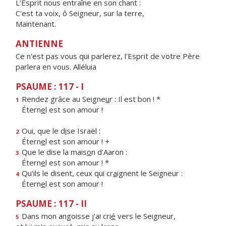
L'Esprit nous entraîne en son chant :
C'est ta voix, ô Seigneur, sur la terre,
Maintenant.
ANTIENNE
Ce n'est pas vous qui parlerez, l'Esprit de votre Père
parlera en vous. Alléluia
PSAUME : 117 - I
Rendez grâce au Seigne
u
r : Il est bon ! *
1
Étern
e
l est son amour !
Oui, que le d
i
se Israël :
2
Étern
e
l est son amour ! +
Que le dise la mais
o
n d'Aaron :
3
Étern
e
l est son amour ! *
Qu'ils le disent, ceux qui cr
a
ignent le Seigneur :
4
Étern
e
l est son amour !
PSAUME : 117 - II
Dans mon angoisse j'ai cri
é
vers le Seigneur,
5