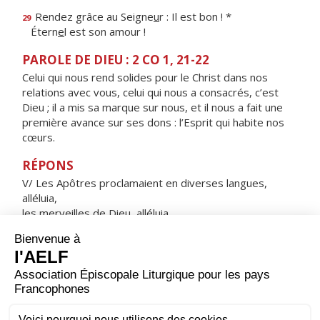
Rendez grâce au Seigne
u
r : Il est bon ! *
29
Étern
e
l est son amour !
PAROLE DE DIEU : 2 CO 1, 21-22
Celui qui nous rend solides pour le Christ dans nos
relations avec vous, celui qui nous a consacrés, c’est
Dieu ; il a mis sa marque sur nous, et il nous a fait une
première avance sur ses dons : l’Esprit qui habite nos
cœurs.
RÉPONS
V/ Les Apôtres proclamaient en diverses langues,
alléluia,
les merveilles de Dieu, alléluia.
ORAISON
Aujourd’hui, Seigneur, par le mystère de la Pentecôte,
tu sanctifies ton Église chez tous les peuples et dans
toutes les nations ; répands les dons du Saint-Esprit sur
l’immensité du monde, et continue dans le cœur des
croyants l’œuvre d’amour que tu as entreprise au début