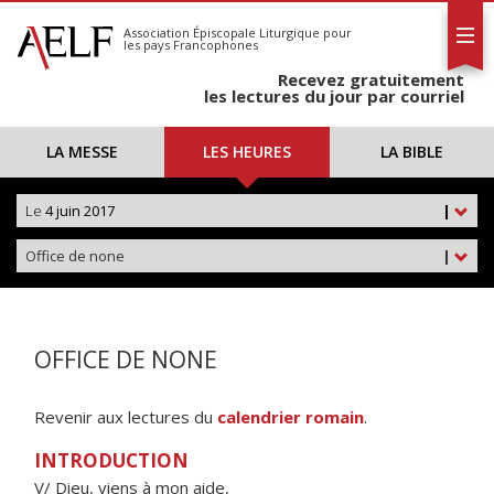
L'AELF
S'abonner
Association Épiscopale Liturgique
pour
les pays Francophones
Calendrier
Recevez gratuitement
Contact
les lectures du jour par courriel
LA MESSE
LES HEURES
LA BIBLE
Le
4 juin 2017
|
Office de none
|
OFFICE DE NONE
Revenir aux lectures du
calendrier romain
.
INTRODUCTION
V/ Dieu, viens à mon aide,