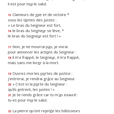
il est pour m
o
i le salut.
Clameurs de j
o
ie et de victoire *
15
sous les t
e
ntes des justes :
« Le bras du Seigneur est fort,
le bras du Seigne
u
r se lève, *
16
le bras du Seigne
u
r est fort ! »
Non, je ne mourrai p
a
s, je vivrai
17
pour annoncer les acti
o
ns du Seigneur :
il m'a frappé, le Seigne
u
r, il m'a frappé,
18
mais sans me livr
e
r à la mort.
Ouvrez-moi les p
o
rtes de justice :
19
j'entrerai, je rendrai gr
â
ce au Seigneur.
« C'est ici la p
o
rte du Seigneur :
20
qu'ils
e
ntrent, les justes ! »
Je te rends grâce car tu m'
a
s exaucé :
21
tu es pour m
o
i le salut.
La pierre qu'ont rejet
é
e les bâtisseurs
22