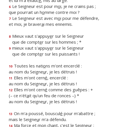
et lui m'a exauc
é
, mis au large.
Le Seigneur est pour m
o
i, je ne crains pas ;
6
que pourrait un h
o
mme contre moi ?
Le Seigneur est avec m
o
i pour me défendre,
7
et moi, je braver
a
i mes ennemis.
Mieux vaut s'appuy
e
r sur le Seigneur
8
que de compt
e
r sur les hommes ; *
mieux vaut s'appuy
e
r sur le Seigneur
9
que de compt
e
r sur les puissants !
Toutes les nati
o
ns m'ont encerclé :
10
au nom du Seigne
u
r, je les détruis !
Elles m'ont cern
é
, encerclé :
11
au nom du Seigne
u
r, je les détruis !
Elles m'ont cern
é
comme des guêpes : +
12
(– ce n'ét
a
it qu'un feu de ronces –) *
au nom du Seigne
u
r, je les détruis !
On m'a poussé, bouscul
é
pour m'abattre ;
13
mais le Seigne
u
r m'a défendu.
Ma force et mon ch
a
nt, c'est le Seigneur ;
14