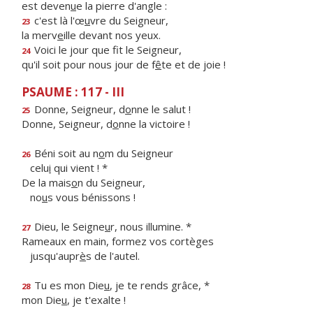
est deven
u
e la pierre d'angle :
c'est là l'œ
u
vre du Seigneur,
23
la merv
e
ille devant nos yeux.
Voici le jour que f
t le Seigneur,
24
qu'il soit pour nous jour de f
ê
te et de joie !
PSAUME : 117 - III
Donne, Seigneur, d
o
nne le salut !
25
Donne, Seigneur, d
o
nne la victoire !
Béni soit au n
o
m du Seigneur
26
celu
i
qui vient ! *
De la mais
o
n du Seigneur,
no
u
s vous bénissons !
Dieu, le Seigne
u
r, nous illumine. *
27
Rameaux en main, formez vos cortèges
jusqu'aupr
è
s de l'autel.
Tu es mon Die
u
, je te rends grâce, *
28
mon Die
u
, je t'exalte !