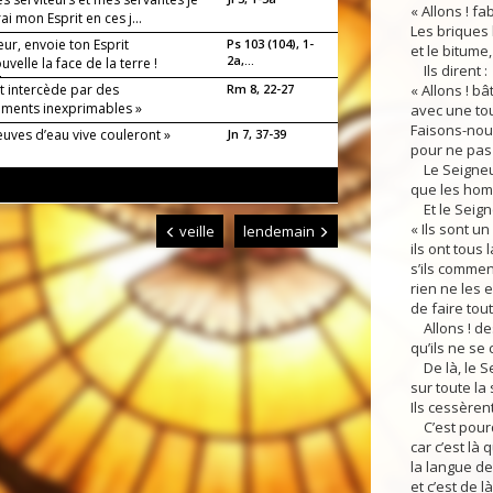
« Allons ! f
i mon Esprit en ces j...
Les briques 
ur, envoie ton Esprit
Ps 103 (104), 1-
et le bitume,
2a,...
uvelle la face de la terre !
Ils dirent :
luia !
it intercède par des
Rm 8, 22-27
« Allons ! bâ
ments inexprimables »
avec une tou
Faisons-nou
euves d’eau vive couleront »
Jn 7, 37-39
pour ne pas 
Le Seigneur 
que les hom
Et le Seigne
« Ils sont un
veille
lendemain
ils ont tous
s’ils commen
rien ne les
de faire tout
Allons ! des
qu’ils ne se
De là, le S
sur toute la 
Ils cessèrent
C’est pourq
car c’est là
la langue de
et c’est de l