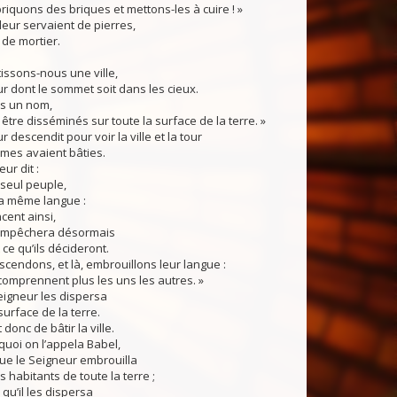
abriquons des briques et mettons-les à cuire ! »
leur servaient de pierres,
 de mortier.
tissons-nous une ville,
r dont le sommet soit dans les cieux.
s un nom,
être disséminés sur toute la surface de la terre. »
descendit pour voir la ville et la tour
mes avaient bâties.
ur dit :
 seul peuple,
 la même langue :
cent ainsi,
 empêchera désormais
 ce qu’ils décideront.
cendons, et là, embrouillons leur langue :
 comprennent plus les uns les autres. »
eigneur les dispersa
surface de la terre.
 donc de bâtir la ville.
uoi on l’appela Babel,
 que le Seigneur embrouilla
s habitants de toute la terre ;
à qu’il les dispersa