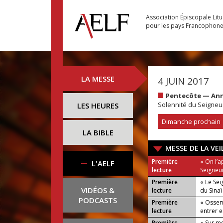
Association Épiscopale Lit
pour les pays Francophon
LA MESSE
4 JUIN 2017
Pentecôte — An
Solennité du Seigneu
LES HEURES
Dimanche prochain
LA BIBLE
MESSE DE LA VEI
Première
« On l’a
L'AELF
lecture
Seigneur
Première
« Le Se
VIDÉOS &
lecture
du Sinaï
PODCASTS
Première
« Ossem
lecture
entrer e
Première
« Sur me