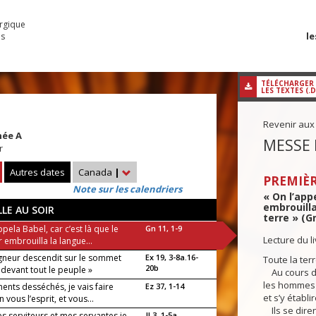
urgique
le
es
TÉLÉCHARGER
LES TEXTES (.
Revenir aux
née A
MESSE 
r
Autres dates
Canada
|
PREMIÈR
Note sur les calendriers
« On l’app
embrouilla
LLE AU SOIR
terre » (Gn
ppela Babel, car c’est là que le
Gn 11, 1-9
Lecture du l
 embrouilla la langue...
igneur descendit sur le sommet
Ex 19, 3-8a.16-
Toute la ter
20b
 devant tout le peuple »
Au cours de
les hommes 
ents desséchés, je vais faire
Ez 37, 1-14
et s’y établir
n vous l’esprit, et vous...
Ils se dirent
s serviteurs et mes servantes je
Jl 3, 1-5a