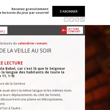
Recevez gratuitement
S'ABONNER
s lectures du jour par courriel
API
LECTURE
A+
DOC)
CONFORT
 lectures du
calendrier romain
.
DE LA VEILLE AU SOIR
E LECTURE
ela Babel, car c’est là que le Seigneur
 la langue des habitants de toute la
 11, 1-9)
ivre de la Genèse
re avait alors la même langue et les mêmes mots.
 leurs déplacements du côté de l’orient,
découvrirent une plaine en Mésopotamie,
ent.
 l’un à l’autre :