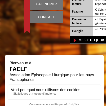
CALENDRIER
lecture
répandra
Ô Seigne
Psaume
qui reno
CONTACT
ou : Allé
Deuxième
« L’Espr
lecture
gémisse
« Des fl
Évangile
MESSE DU JOUR