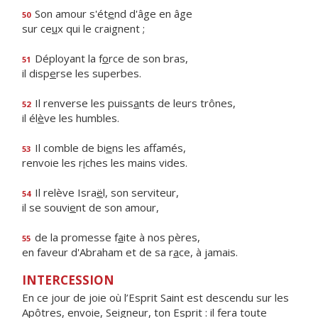
Son amour s'ét
e
nd d'âge en âge
50
sur ce
u
x qui le craignent ;
Déployant la f
o
rce de son bras,
51
il disp
e
rse les superbes.
Il renverse les puiss
a
nts de leurs trônes,
52
il él
è
ve les humbles.
Il comble de bi
e
ns les affamés,
53
renvoie les r
i
ches les mains vides.
Il relève Isra
ë
l, son serviteur,
54
il se souvi
e
nt de son amour,
de la promesse f
a
ite à nos pères,
55
en faveur d'Abraham et de sa r
a
ce, à jamais.
INTERCESSION
En ce jour de joie où l’Esprit Saint est descendu sur les
Apôtres, envoie, Seigneur, ton Esprit : il fera toute