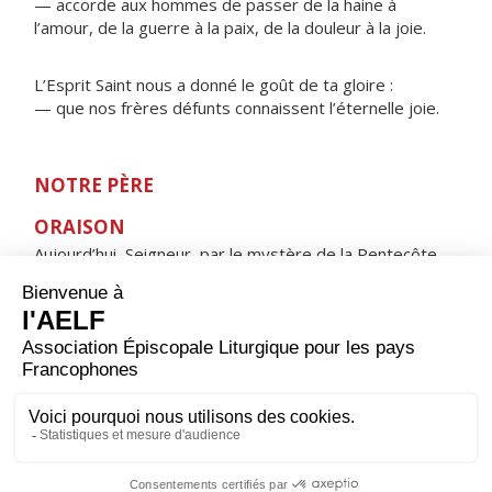
— accorde aux hommes de passer de la haine à
l’amour, de la guerre à la paix, de la douleur à la joie.
L’Esprit Saint nous a donné le goût de ta gloire :
— que nos frères défunts connaissent l’éternelle joie.
NOTRE PÈRE
ORAISON
Aujourd’hui, Seigneur, par le mystère de la Pentecôte,
tu sanctifies ton Église chez tous les peuples et dans
toutes les nations ; répands les dons du Saint-Esprit sur
l’immensité du monde, et continue dans le cœur des
croyants l’œuvre d’amour que tu as entreprise au début
de la prédication évangélique.
V/ Bénissons le Seigneur, alléluia, alléluia.
Nous rendons grâce à Dieu, alléluia, alléluia.