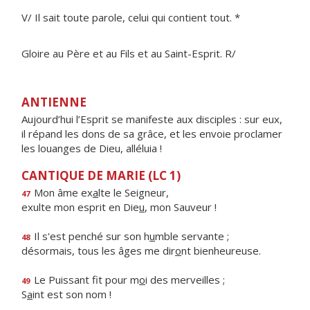
V/ Il sait toute parole, celui qui contient tout. *
Gloire au Père et au Fils et au Saint-Esprit. R/
ANTIENNE
Aujourd’hui l’Esprit se manifeste aux disciples : sur eux,
il répand les dons de sa grâce, et les envoie proclamer
les louanges de Dieu, alléluia !
CANTIQUE DE MARIE (LC 1)
Mon âme ex
a
lte le Seigneur,
47
exulte mon esprit en Die
u
, mon Sauveur !
Il s'est penché sur son h
u
mble servante ;
48
désormais, tous les âges me dir
o
nt bienheureuse.
Le Puissant fit pour m
o
i des merveilles ;
49
S
a
int est son nom !