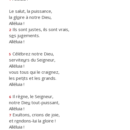
Le salut, la puissance,
la gl
o
ire à notre Dieu,
Alléluia !
Ils sont justes, ils sont vrais,
2
s
e
s jugements.
Alléluia !
Célébrez notre Dieu,
5
servite
u
rs du Seigneur,
Alléluia !
vous tous qui le craignez,
les pet
i
ts et les grands.
Alléluia !
Il règne, le Seigneur,
6
notre Die
u
tout-puissant,
Alléluia !
Exultons, crions de joie,
7
et r
e
ndons-lui la gloire !
Alléluia !