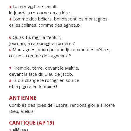
La mer v
o
it et s'enfuit,
3
le Jourdain reto
u
rne en arrière.
Comme des béliers, bond
i
ssent les montagnes,
4
et les collines, c
o
mme des agneaux.
Qu'as-tu, m
e
r, à t'enfuir,
5
Jourdain, à retourn
e
r en arrière ?
Montagnes, pourquoi bond
i
r comme des béliers,
6
collines, c
o
mme des agneaux ?
Tremble, t
e
rre, devant le Maître,
7
devant la face du Die
u
de Jacob,
lui qui change le roch
e
r en source
8
et la pi
e
rre en fontaine !
ANTIENNE
Comblés des joies de l’Esprit, rendons gloire à notre
Dieu, alléluia.
CANTIQUE (AP 19)
Alléluia !
1