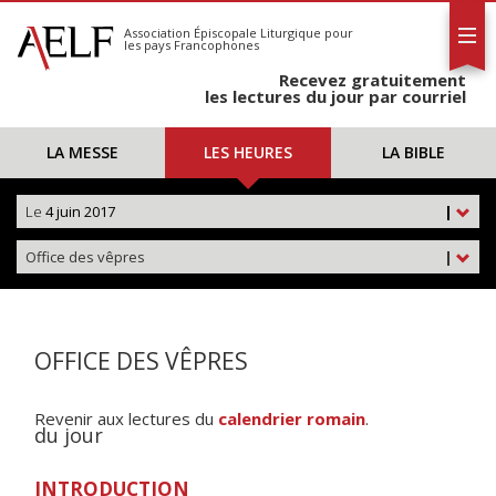
L'AELF
S'abonner
Association Épiscopale Liturgique
pour
les pays Francophones
Calendrier
Recevez gratuitement
Contact
les lectures du jour par courriel
LA MESSE
LES HEURES
LA BIBLE
Le
4 juin 2017
|
Office des vêpres
|
OFFICE DES VÊPRES
Revenir aux lectures du
calendrier romain
.
du jour
INTRODUCTION