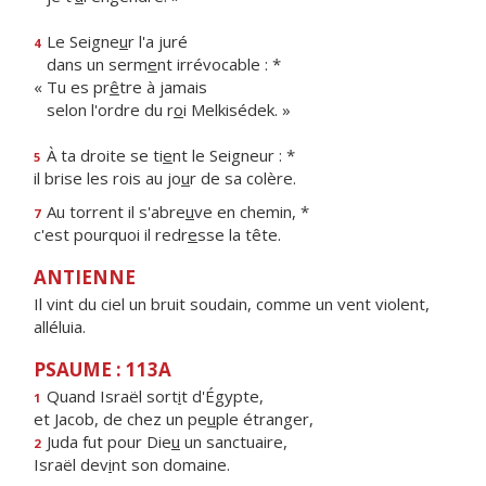
Le Seigne
u
r l'a juré
4
dans un serm
e
nt irrévocable : *
« Tu es pr
ê
tre à jamais
selon l'ordre du r
o
i Melkisédek. »
À ta droite se ti
e
nt le Seigneur : *
5
il brise les rois au jo
u
r de sa colère.
Au torrent il s'abre
u
ve en chemin, *
7
c'est pourquoi il redr
e
sse la tête.
ANTIENNE
Il vint du ciel un bruit soudain, comme un vent violent,
alléluia.
PSAUME : 113A
Quand Israël sort
i
t d'Égypte,
1
et Jacob, de chez un pe
u
ple étranger,
Juda fut pour Die
u
un sanctuaire,
2
Israël dev
i
nt son domaine.