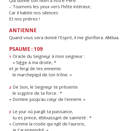
Qui donne son Nom à votre Père.
– Tournons les yeux vers l’hôte intérieur,
Car il habite nos silences
Et nos prières !
ANTIENNE
Quand vous sera donné l’Esprit, il me glorifiera. Alléluia.
PSAUME : 109
Oracle du Seigne
u
r à mon seigneur :
1
« Si
è
ge à ma droite, *
et je fer
a
i de tes ennemis
le marchepi
e
d de ton trône. »
De Sion, le Seigne
u
r te présente
2
le sc
e
ptre de ta force : *
« Domine jusqu'au cœ
u
r de l'ennemi. »
Le jour où par
a
ît ta puissance,
3
tu es prince, éblouiss
a
nt de sainteté : *
« Comme la rosée qui n
a
ît de l'aurore,
je t'
a
i engendré. »