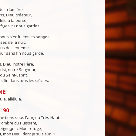
de la lumière,
ns, Dieu créateur,
dèle à ta bonté,
tèges, tu nous gardes.
nous s'enfuient les songes,
ses de la nuit.
us de l'ennemi :
ur sans fin nous garde.
 Dieu, notre Père,
rist, notre Seigneur,
du Saint-Esprit,
 fin dans tous les siècles.
NE
luia, alléluia.
: 90
e tiens sous l'abr
i
du Très-Haut
'
o
mbre du Puissant,
Seigne
u
r : « Mon refuge,
, mon Die
u
, dont je suis sûr ! »