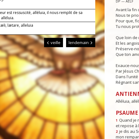
DP — AELF
Avant la fin 
eur est ressuscité, alléluia, il nous remplit de sa
Nous te prio
 alléluia.
Pour que, fi
æli, lætare, alleluia
Tu nous pro
Que loin de 
veille
lendemain
Et les angois
Préserve-no
Que ton amo
Exauce-nous,
Par Jésus Ch
Dans l'unité 
Régnant sans
ANTIEN
Alléluia, allé
PSAUME 
Quand je m
1
et repose à l
je dis au 
2
mon rempart