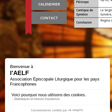
Péricope
CALENDRIER
Cantique de
Le Seign
Syméon
lumière,
CONTACT
Regina c
Conclusion