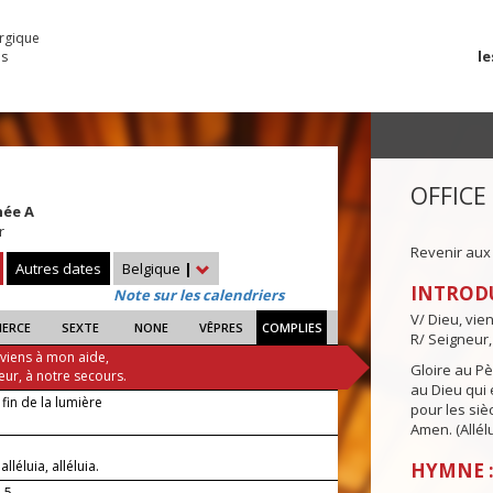
urgique
le
es
OFFICE
née A
r
Revenir aux
Autres dates
Belgique
|
INTROD
Note sur les calendriers
V/ Dieu, vie
IERCE
SEXTE
NONE
VÊPRES
COMPLIES
R/ Seigneur,
 viens à mon aide,
Gloire au Pèr
eur, à notre secours.
au Dieu qui e
 fin de la lumière
pour les siè
Amen. (Allélu
 alléluia, alléluia.
HYMNE :
-5