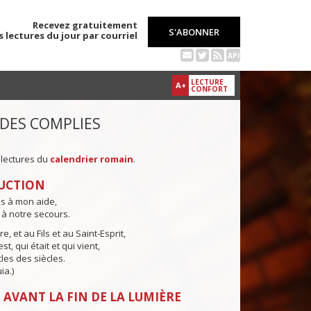
Recevez gratuitement
S'ABONNER
s lectures du jour par courriel
API
LECTURE
A+
CONFORT
 DES COMPLIES
 lectures du
calendrier romain
.
UCTION
ns à mon aide,
 à notre secours.
e, et au Fils et au Saint-Esprit,
st, qui était et qui vient,
cles des siècles.
ia.)
 AVANT LA FIN DE LA LUMIÈRE