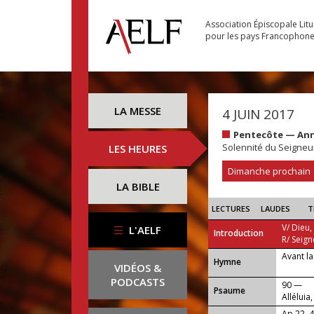
Association Épiscopale Lit
pour les pays Francophon
LA MESSE
4 JUIN 2017
Pentecôte — An
Solennité du Seigneu
LES HEURES
Dimanche prochain
LA BIBLE
LECTURES
LAUDES
T
V/ Dieu,
L'AELF
Introduction
R/ Seign
Avant la
...
Hymne
VIDÉOS &
PODCASTS
90 —
Psaume
Alléluia,
Ap 22, 4