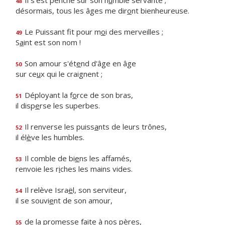
Il s'est penché sur son h
u
mble servante ;
48
désormais, tous les âges me dir
o
nt bienheureuse.
Le Puissant fit pour m
o
i des merveilles ;
49
S
a
int est son nom !
Son amour s'ét
e
nd d'âge en âge
50
sur ce
u
x qui le craignent ;
Déployant la f
o
rce de son bras,
51
il disp
e
rse les superbes.
Il renverse les puiss
a
nts de leurs trônes,
52
il él
è
ve les humbles.
Il comble de bi
e
ns les affamés,
53
renvoie les r
i
ches les mains vides.
Il relève Isra
ë
l, son serviteur,
54
il se souvi
e
nt de son amour,
de la promesse f
a
ite à nos pères,
55