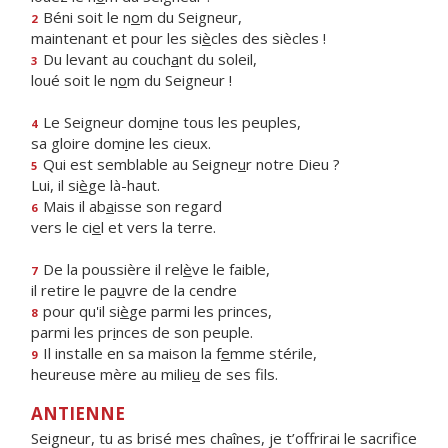
Béni soit le n
o
m du Seigneur,
2
maintenant et pour les si
è
cles des siècles !
Du levant au couch
a
nt du soleil,
3
loué soit le n
o
m du Seigneur !
Le Seigneur dom
i
ne tous les peuples,
4
sa gloire dom
i
ne les cieux.
Qui est semblable au Seigne
u
r notre Dieu ?
5
Lui, il si
è
ge là-haut.
Mais il ab
a
isse son regard
6
vers le ci
e
l et vers la terre.
De la poussière il rel
è
ve le faible,
7
il retire le pa
u
vre de la cendre
pour qu'il si
è
ge parmi les princes,
8
parmi les pr
i
nces de son peuple.
Il installe en sa maison la f
e
mme stérile,
9
heureuse mère au milie
u
de ses fils.
ANTIENNE
Seigneur, tu as brisé mes chaînes, je t’offrirai le sacrifice