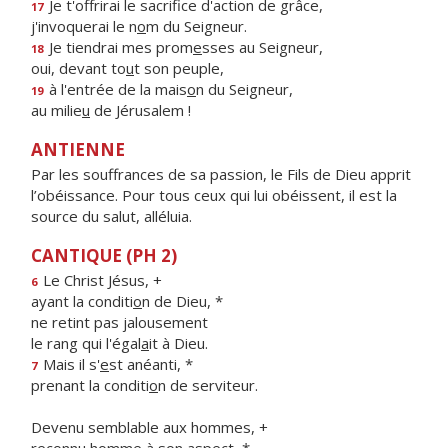
Je t'offrirai le sacrif
ce d'action de grâce,
17
j'invoquerai le n
o
m du Seigneur.
Je tiendrai mes prom
e
sses au Seigneur,
18
oui, devant to
u
t son peuple,
à l'entrée de la mais
o
n du Seigneur,
19
au milie
u
de Jérusalem !
ANTIENNE
Par les souffrances de sa passion, le Fils de Dieu apprit
l’obéissance. Pour tous ceux qui lui obéissent, il est la
source du salut, alléluia.
CANTIQUE (PH 2)
Le Christ Jésus, +
6
ayant la conditi
o
n de Dieu, *
ne retint pas jalousement
le rang qui l'égal
a
it à Dieu.
Mais il s'
e
st anéanti, *
7
prenant la conditi
o
n de serviteur.
Devenu semblable aux hommes, +