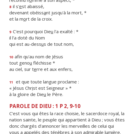
reconnu h
o
mme à son aspect, *
il s'
e
st abaissé,
8
devenant obéiss
a
nt jusqu'à la mort, *
et la m
o
rt de la croix.
C'est pourquoi Die
u
l'a exalté : *
9
il l'a doté du Nom
qui est au-dess
u
s de tout nom,
afin qu'au nom de Jésus
10
tout geno
u
fléchisse *
au ciel, sur t
e
rre et aux enfers,
et que toute langue proclame :
11
« Jésus Chr
i
st est Seigneur » *
à la gloire de Die
u
le Père.
PAROLE DE DIEU : 1 P 2, 9-10
C’est vous qui êtes la race choisie, le sacerdoce royal, la
nation sainte, le peuple qui appartient à Dieu ; vous êtes
donc chargés d’annoncer les merveilles de celui qui
vous a appelés des ténèbres à son admirable lumière.