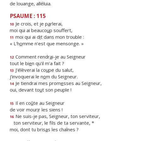
de louange, alléluia.
PSAUME : 115
Je crois, et je p
a
rlerai,
10
moi qui ai beauco
u
p souffert,
moi qui ai d
i
t dans mon trouble :
11
« L'h
o
mme n'est que mensonge. »
Comment rendr
a
i-je au Seigneur
12
tout le bi
e
n qu'il m'a fait ?
J'élèverai la co
u
pe du salut,
13
j'invoquerai le n
o
m du Seigneur.
Je tiendrai mes prom
e
sses au Seigneur,
14
oui, devant to
u
t son peuple !
Il en co
û
te au Seigneur
15
de voir mour
i
r les siens !
Ne suis-je pas, Seigneur, ton serviteur,
16
ton serviteur, le f
ls de ta servante, *
moi, dont tu bris
a
s les chaînes ?