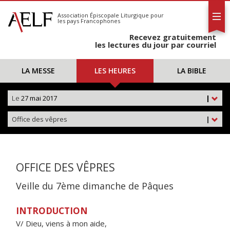
L'AELF
S'abonner
Association Épiscopale Liturgique
pour
les pays Francophones
Calendrier
Recevez gratuitement
Contact
les lectures du jour par courriel
LA MESSE
LES HEURES
LA BIBLE
Le
27 mai 2017
|
Office des vêpres
|
OFFICE DES VÊPRES
Veille du 7ème dimanche de Pâques
INTRODUCTION
V/ Dieu, viens à mon aide,