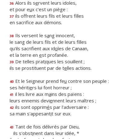
Alors ils s
e
rvent leurs idoles,
36
et pour e
u
x c'est un piège :
ils offrent leurs f
ls et leurs filles
37
en sacrif
ce aux démons.
Ils versent le s
a
ng innocent,
38
le sang de leurs f
ls et de leurs filles
qu'ils sacrifient aux id
o
les de Canaan,
et la terre en
e
st profanée.
De telles prat
i
ques les souillent ;
39
ils se prostituent par de t
e
lles actions.
Et le Seigneur prend fe
u
contre son peuple :
40
ses hériti
e
rs lui font horreur ;
il les livre aux m
a
ins des païens :
41
leurs ennemis devi
e
nnent leurs maîtres ;
ils sont opprim
é
s par l'adversaire :
42
sa main s'appesant
i
t sur eux.
Tant de fois délivrés par Dieu,
43
ils s'obst
i
nent dans leur idée, *