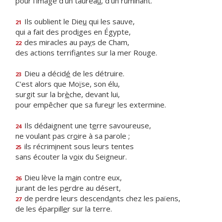
pour l'image d'un taurea
u
, d'un ruminant.
Ils oublient le Die
u
qui les sauve,
21
qui a fait des prod
i
ges en Égypte,
des miracles au pa
y
s de Cham,
22
des actions terrifi
a
ntes sur la mer Rouge.
Dieu a décid
é
de les détruire.
23
C'est alors que Mo
ï
se, son élu,
surgit sur la br
è
che, devant lui,
pour empêcher que sa fure
u
r les extermine.
Ils dédaignent une t
e
rre savoureuse,
24
ne voulant pas cr
o
ire à sa parole ;
ils récrim
i
nent sous leurs tentes
25
sans écouter la v
o
ix du Seigneur.
Dieu lève la m
a
in contre eux,
26
jurant de les p
e
rdre au désert,
de perdre leurs descend
a
nts chez les païens,
27
de les éparpill
e
r sur la terre.