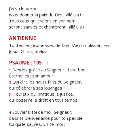
J’ai vu le Verbe
nous donner la paix de Dieu, alléluia !
Tous ceux qui croient en son nom
seront sauvés et chanteront : alléluia !
ANTIENNE
Toutes les promesses de Dieu s'accomplissent en
Jésus Christ, alléluia.
PSAUME : 105 - I
Rendez grâce au Seigne
u
r : il est bon !
1
Étern
e
l est son amour !
Qui dira les hauts f
a
its du Seigneur,
2
qui célébrer
a
ses louanges ?
Heureux qui prat
i
que la justice,
3
qui observe le dr
o
it en tout temps !
Souviens-toi de m
o
i, Seigneur,
4
dans ta bienveill
a
nce pour ton peuple ;
toi qui le sa
u
ves, visite-moi :