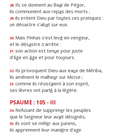
Ils se donnent au Ba
a
l de Pégor,
28
ils communient aux rep
a
s des morts ;
ils irritent Dieu par to
u
tes ces pratiques :
29
un désastre s'ab
a
t sur eux.
Mais Pinhas s'est lev
é
en vengeur,
30
et le dés
a
stre s'arrête :
son action est ten
u
e pour juste
31
d'âge en
â
ge et pour toujours.
Ils provoquent Dieu aux ea
u
x de Mériba,
32
ils amènent le malhe
u
r sur Moïse ;
comme ils résist
a
ient à son esprit,
33
ses lèvres ont parl
é
à la légère.
PSAUME : 105 - III
Refusant de supprim
e
r les peuples
34
que le Seigneur leur av
a
it désignés,
ils vont se mêl
e
r aux païens,
35
ils apprennent leur mani
è
re d'agir.