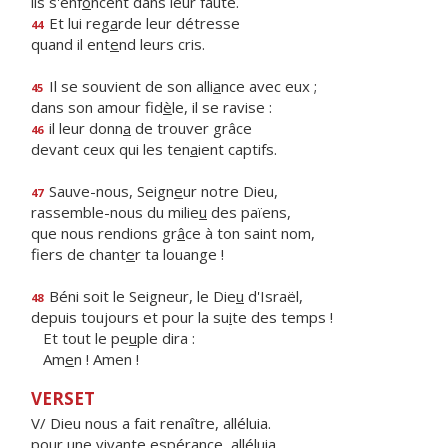
ils s'enf
o
ncent dans leur faute.
Et lui reg
a
rde leur détresse
44
quand il ent
e
nd leurs cris.
Il se souvient de son alli
a
nce avec eux ;
45
dans son amour fid
è
le, il se ravise :
il leur donn
a
de trouver grâce
46
devant ceux qui les ten
a
ient captifs.
Sauve-nous, Seign
e
ur notre Dieu,
47
rassemble-nous du milie
u
des païens,
que nous rendions gr
â
ce à ton saint nom,
fiers de chant
e
r ta louange !
Béni soit le Seigneur, le Die
u
d'Israël,
48
depuis toujours et pour la su
i
te des temps !
Et tout le pe
u
ple dira :
Am
e
n ! Amen !
VERSET
V/ Dieu nous a fait renaître, alléluia.
pour une vivante espérance, alléluia.