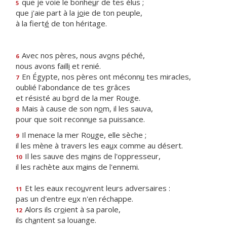
que je voie le bonhe
u
r de tes élus ;
5
que j'aie part à la j
o
ie de ton peuple,
à la fiert
é
de ton héritage.
Avec nos pères, nous av
o
ns péché,
6
nous avons faill
i
et renié.
En Égypte, nos pères ont méconn
u
tes miracles,
7
oublié l'abondance de tes grâces
et résisté au b
o
rd de la mer Rouge.
Mais à cause de son n
o
m, il les sauva,
8
pour que soit reconn
u
e sa puissance.
Il menace la mer Ro
u
ge, elle sèche ;
9
il les mène à travers les ea
u
x comme au désert.
Il les sauve des m
a
ins de l'oppresseur,
10
il les rachète aux m
a
ins de l'ennemi.
Et les eaux reco
u
vrent leurs adversaires :
11
pas un d'entre e
u
x n'en réchappe.
Alors ils cr
o
ient à sa parole,
12
ils ch
a
ntent sa louange.