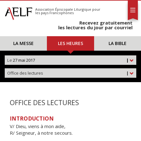
L'AELF
S'abonner
Association Épiscopale Liturgique
pour
les pays Francophones
Calendrier
Recevez gratuitement
Contact
les lectures du jour par courriel
LA MESSE
LES HEURES
LA BIBLE
Le
27 mai 2017
|
Office des lectures
|
OFFICE DES LECTURES
INTRODUCTION
V/ Dieu, viens à mon aide,
R/ Seigneur, à notre secours.