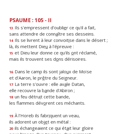
PSAUME : 105 - II
Ils s'empressent d'oubli
e
r ce qu'il a fait,
13
sans attendre de conn
a
ître ses desseins.
Ils se livrent à leur convoit
i
se dans le désert ;
14
là, ils mettent Die
u
à l'épreuve :
et Dieu leur donne ce qu'ils
o
nt réclamé,
15
mais ils trouvent ses d
o
ns dérisoires.
Dans le camp ils sont jalo
u
x de Moïse
16
et d'Aaron, le pr
ê
tre du Seigneur.
La terre s'ouvre : elle av
a
le Datan,
17
elle recouvre la b
a
nde d'Abiron ;
un feu détru
i
t cette bande,
18
les flammes dév
o
rent ces méchants.
À l'Horeb ils fabr
i
quent un veau,
19
ils adorent un obj
e
t en métal :
ils échangeaient ce qui ét
a
it leur gloire
20