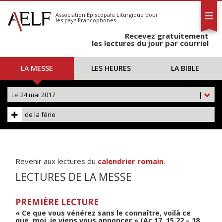
L'AELF
S'abonner
Association Épiscopale Liturgique
pour
les pays Francophones
Calendrier
Recevez gratuitement
Contact
les lectures du jour par courriel
LA MESSE
LES HEURES
LA BIBLE
Le
24 mai 2017
|
de la férie
Revenir aux lectures du
calendrier romain
.
LECTURES DE LA MESSE
PREMIÈRE LECTURE
« Ce que vous vénérez sans le connaître, voilà ce
que, moi, je viens vous annoncer » (Ac 17, 15.22 – 18,