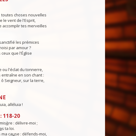
s toutes choses nouvelles
le vent de l'Esprit,
 accomplir tes merveilles
sanctifié les prémices
hoisi par amour ?
 ceux que l'Église
e ou l'éclat du tonnerre,
s entraîne en son chant :
, ô Seigneur, sur la terre,
NE
uia, alléluia !
 118-20
mis
è
re : délivre-moi ;
a
s ta loi.
 ma ca
u
se : défends-moi,