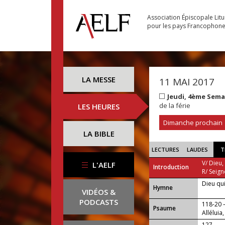
Association Épiscopale Lit
pour les pays Francophon
LA MESSE
11 MAI 2017
Jeudi, 4ème Sem
de la férie
LES HEURES
Dimanche prochain
LA BIBLE
LECTURES
LAUDES
T
V/ Dieu,
L'AELF
Introduction
R/ Seign
Dieu qui
...
Hymne
VIDÉOS &
PODCASTS
118-20
Psaume
Alléluia,
127