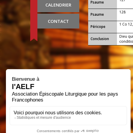
Psaume
CALENDRIER
128
Psaume
CONTACT
1 Co 12
Péricope
Dieu qu
Conclusion
conditio
amour :
régénér