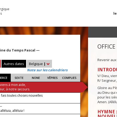
urgique
le
es
OFFICE
aine du Temps Pascal —
Revenir aux
Autres dates
Belgique
|
INTROD
Note sur les calendriers
V/ Dieu, vie
IERCE
SEXTE
NONE
VÊPRES
COMPLIES
R/ Seigneur,
 viens à mon aide,
Gloire au Pèr
eur, à notre secours.
au Dieu qui e
 fais toutes choses nouvelles
pour les siè
Amen. (Allélu
 —
 alléluia, alléluia !
HYMNE :
NOUVEL