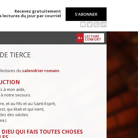
Recevez gratuitement
S'ABONNER
s lectures du jour par courriel
API
LECTURE
A+
CONFORT
 DE TIERCE
 lectures du
calendrier romain
.
UCTION
ns à mon aide,
 à notre secours.
e, et au Fils et au Saint-Esprit,
st, qui était et qui vient,
cles des siècles.
ia.)
 DIEU QUI FAIS TOUTES CHOSES
LES