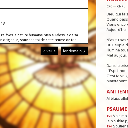
CFC — CNPL
Dieu qui fai
Quand passe 
, 13
Viens encore
Aujourd'hui.
i relèves la nature humaine bien au-dessus de sa
N'as-tu pas 
n originelle, souviens-toi de cette œuvre de ton
 maintiens dans ta bénédiction ceux que tu as
Du Peuple c
és.
Illumine tous
veille
lendemain
Met au jour.
Dans la bris
L'Esprit nou
C'est ta voix
Maintenant.
ANTIEN
Alléluia, allél
PSAUME :
Vois ma 
153
je n’oublie p
Soutiens
154