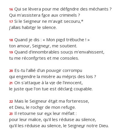
Qui se lèvera pour me déf
e
ndre des méchants ?
16
Qui m'assistera f
a
ce aux criminels ?
Si le Seigneur ne m'av
a
it secouru,*
17
j'allais habit
e
r le silence.
Quand je dis : « Mon pi
e
d trébuche ! »
18
ton amour, Seigne
u
r, me soutient.
Quand d'innombrables souc
i
s m'envahissent,
19
tu me réconf
o
rtes et me consoles.
Es-tu l'allié d'un pouv
o
ir corrompu
20
qui engendre la misère au mépr
i
s des lois ?
On s'attaque à la v
i
e de l'innocent,
21
le juste que l'on tue est déclar
é
coupable.
Mais le Seigneur ét
a
it ma forteresse,
22
et Dieu, le roch
e
r de mon refuge.
Il retourne sur e
u
x leur méfait :
23
pour leur malice, qu'il les réduise au silence,
qu'il les réduise au silence, le Seigne
u
r notre Dieu.