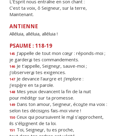
L'Esprit nous entraîne en son chant :
C'est ta voix, ô Seigneur, sur la terre,
Maintenant.
ANTIENNE
Alléluia, alléluia, alléluia !
PSAUME : 118-19
J’appelle de tout mon cœ
u
r : réponds-moi ;
145
je garder
a
i tes commandements.
Je t’appelle, Seigne
u
r, sauve-moi ;
146
j’observer
a
i tes exigences.
Je devance l’aur
o
re et j’implore :
147
j’esp
è
re en ta parole.
Mes yeux devancent la f
n de la nuit
148
pour médit
e
r sur ta promesse.
Dans ton amour, Seigneur, éco
u
te ma voix :
149
selon tes décisi
o
ns fais-moi vivre !
Ceux qui poursuivent le m
a
l s’approchent,
150
ils s’él
o
ignent de ta loi.
Toi, Seigne
u
r, tu es proche,
151