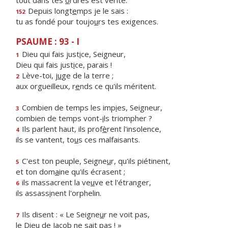
tout dans tes
o
rdres est vérité.
Depuis longt
e
mps je le sais :
152
tu as fondé pour toujo
u
rs tes exigences.
PSAUME : 93 - I
Dieu qui fais just
i
ce, Seigneur,
1
Dieu qui fais just
i
ce, parais !
Lève-toi, j
u
ge de la terre ;
2
aux orgueilleux, r
e
nds ce qu'ils méritent.
Combien de temps les imp
i
es, Seigneur,
3
combien de temps vont-
i
ls triompher ?
Ils parlent haut, ils prof
è
rent l'insolence,
4
ils se vantent, to
u
s ces malfaisants.
C'est ton peuple, Seigne
u
r, qu'ils piétinent,
5
et ton dom
a
ine qu'ils écrasent ;
ils massacrent la ve
u
ve et l'étranger,
6
ils assass
i
nent l'orphelin.
Ils disent : « Le Seigne
u
r ne voit pas,
7
le Dieu de Jac
o
b ne sait pas ! »