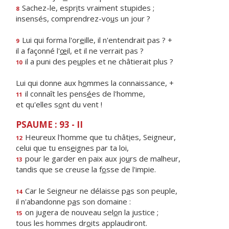
Sachez-le, espr
i
ts vraiment stupides ;
8
insensés, comprendrez-vo
u
s un jour ?
Lui qui forma l'or
e
ille, il n'entendrait pas ? +
9
il a façonné l'
œ
il, et il ne verrait pas ?
il a puni des pe
u
ples et ne châtierait plus ?
10
Lui qui donne aux h
o
mmes la connaissance, +
il connaît les pens
é
es de l'homme,
11
et qu'elles s
o
nt du vent !
PSAUME : 93 - II
Heureux l'homme que tu chât
i
es, Seigneur,
12
celui que tu ens
e
ignes par ta loi,
pour le garder en paix aux jo
u
rs de malheur,
13
tandis que se creuse la f
o
sse de l'impie.
Car le Seigneur ne délaisse p
a
s son peuple,
14
il n'abandonne p
a
s son domaine :
on jugera de nouveau sel
o
n la justice ;
15
tous les hommes dr
o
its applaudiront.