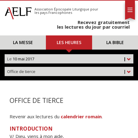
L'AELF
S'abonner
Association Épiscopale Liturgique
pour
les pays Francophones
Calendrier
Recevez gratuitement
Contact
les lectures du jour par courriel
LA MESSE
LES HEURES
LA BIBLE
Le
10 mai 2017
|
Office de tierce
|
OFFICE DE TIERCE
Revenir aux lectures du
calendrier romain
.
INTRODUCTION
V/ Dieu, viens à mon aide,