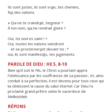
Ils sont justes, ils sont vr
a
is, tes chemins,
R
o
i des nations.
Qui ne te craindr
a
it, Seigneur ?
4
À ton nom, qu
i
ne rendrait gloire ?
Oui, toi seul es saint ! +
Oui, toutes les nations viendront
et se prosterner
o
nt devant toi ; *
oui, ils sont manifest
é
s, tes jugements.
PAROLE DE DIEU : HE 5, 8-10
Bien qu’il soit le Fils, le Christ a pourtant appris
l’obéissance par les souffrances de sa passion ; et, ainsi
conduit à sa perfection, il est devenu pour tous ceux qui
lui obéissent la cause du salut éternel. Car Dieu l’a
proclamé grand prêtre selon le sacerdoce de
Melkisédek.
RÉPONS