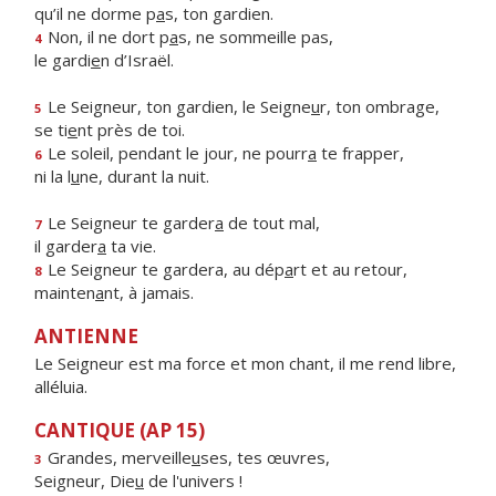
qu’il ne dorme p
a
s, ton gardien.
Non, il ne dort p
a
s, ne sommeille pas,
4
le gardi
e
n d’Israël.
Le Seigneur, ton gardien, le Seigne
u
r, ton ombrage,
5
se ti
e
nt près de toi.
Le soleil, pendant le jour, ne pourr
a
te frapper,
6
ni la l
u
ne, durant la nuit.
Le Seigneur te garder
a
de tout mal,
7
il garder
a
ta vie.
Le Seigneur te gardera, au dép
a
rt et au retour,
8
mainten
a
nt, à jamais.
ANTIENNE
Le Seigneur est ma force et mon chant, il me rend libre,
alléluia.
CANTIQUE (AP 15)
Grandes, merveille
u
ses, tes œuvres,
3
Seigneur, Die
u
de l'univers !