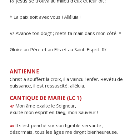
R/ Jésus se trouva au milieu d’eux et leur dit :
* La paix soit avec vous ! Alléluia !
V/ Avance ton doigt ; mets ta main dans mon côté. *
Gloire au Père et au Fils et au Saint-Esprit. R/
ANTIENNE
Christ a souffert la croix, il a vaincu l’enfer. Revêtu de
puissance, il est ressuscité, alléluia.
CANTIQUE DE MARIE (LC 1)
Mon âme ex
a
lte le Seigneur,
47
exulte mon esprit en Die
u
, mon Sauveur !
Il s'est penché sur son h
u
mble servante ;
48
désormais, tous les âges me dir
o
nt bienheureuse.