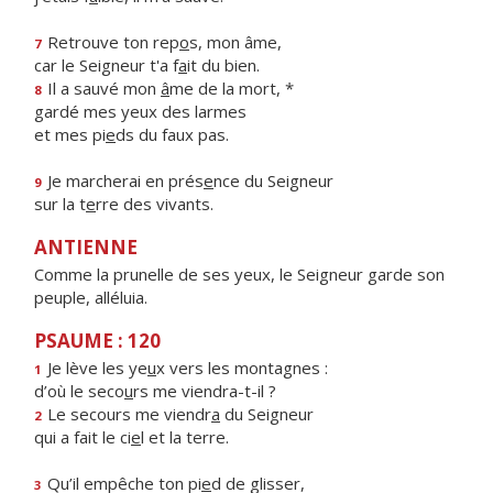
Retrouve ton rep
o
s, mon âme,
7
car le Seigneur t'a f
a
it du bien.
Il a sauvé mon
â
me de la mort, *
8
gardé mes yeux des larmes
et mes pi
e
ds du faux pas.
Je marcherai en prés
e
nce du Seigneur
9
sur la t
e
rre des vivants.
ANTIENNE
Comme la prunelle de ses yeux, le Seigneur garde son
peuple, alléluia.
PSAUME : 120
Je lève les ye
u
x vers les montagnes :
1
d’où le seco
u
rs me viendra-t-il ?
Le secours me viendr
a
du Seigneur
2
qui a fait le ci
e
l et la terre.
Qu’il empêche ton pi
e
d de glisser,
3