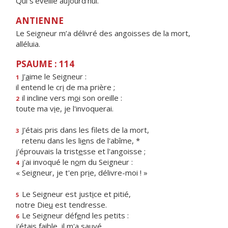
Qui s'éveille aujourd'hui.
ANTIENNE
Le Seigneur m’a délivré des angoisses de la mort,
alléluia.
PSAUME : 114
J'
a
ime le Seigneur :
1
il entend le cr
i
de ma prière ;
il incline vers m
o
i son oreille :
2
toute ma v
i
e, je l'invoquerai.
J'étais pris dans les filets de la mort,
3
retenu dans les li
e
ns de l'abîme, *
j'éprouvais la trist
e
sse et l'angoisse ;
j'ai invoqué le n
o
m du Seigneur :
4
« Seigneur, je t'en pr
i
e, délivre-moi ! »
Le Seigneur est just
i
ce et pitié,
5
notre Die
u
est tendresse.
Le Seigneur déf
e
nd les petits :
6
j'étais f
a
ible, il m'a sauvé.