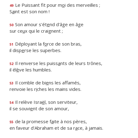
Le Puissant fit pour m
o
i des merveilles ;
49
S
a
int est son nom !
Son amour s'ét
e
nd d'âge en âge
50
sur ce
u
x qui le craignent ;
Déployant la f
o
rce de son bras,
51
il disp
e
rse les superbes.
Il renverse les puiss
a
nts de leurs trônes,
52
il él
è
ve les humbles.
Il comble de bi
e
ns les affamés,
53
renvoie les r
i
ches les mains vides.
Il relève Isra
ë
l, son serviteur,
54
il se souvi
e
nt de son amour,
de la promesse f
a
ite à nos pères,
55
en faveur d'Abraham et de sa r
a
ce, à jamais.