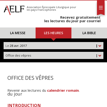
L'AELF
S'abonner
Association Épiscopale Liturgique
pour
les pays Francophones
Calendrier
Recevez gratuitement
Contact
les lectures du jour par courriel
LA MESSE
LES HEURES
LA BIBLE
Le
28 avr. 2017
|
Office des vêpres
|
OFFICE DES VÊPRES
Revenir aux lectures du
calendrier romain
.
du jour
INTRODUCTION