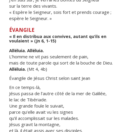
sur la terre des vivants.
« Espère le Seigneur, sois fort et prends courage ;
espère le Seigneur. »
ÉVANGILE
« Il en distribua aux convives, autant qu’ils en
voulaient » (Jn 6, 1-15)
Alléluia. Alléluia.
L’homme ne vit pas seulement de pain,
mais de toute parole qui sort de la bouche de Dieu.
Alléluia.
(Mt 4, 4b)
Évangile de Jésus Christ selon saint Jean
En ce temps-là,
Jésus passa de l’autre côté de la mer de Galilée,
le lac de Tibériade.
Une grande foule le suivait,
parce qu’elle avait vu les signes
qu’il accomplissait sur les malades.
Jésus gravit la montagne,
et là, il était assis avec ses disciples.