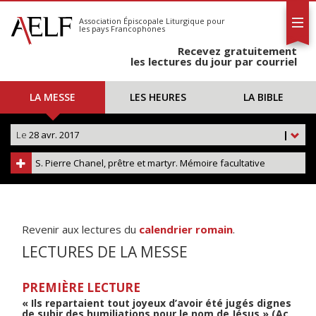
L'AELF
S'abonner
Association Épiscopale Liturgique
pour
les pays Francophones
Calendrier
Recevez gratuitement
Contact
les lectures du jour par courriel
LA MESSE
LES HEURES
LA BIBLE
Le
28 avr. 2017
|
S. Pierre Chanel, prêtre et martyr. Mémoire facultative
Revenir aux lectures du
calendrier romain
.
LECTURES DE LA MESSE
PREMIÈRE LECTURE
« Ils repartaient tout joyeux d’avoir été jugés dignes
de subir des humiliations pour le nom de Jésus » (Ac