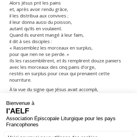
Alors Jésus prit les pains
et, après avoir rendu grâce,
il les distribua aux convives ;
il leur donna aussi du poisson,
autant qu’ils en voulaient.
Quand ils eurent mangé à leur faim,
il dit à ses disciples :
« Rassemblez les morceaux en surplus,
pour que rien ne se perde. »
Ils les rassemblèrent, et ils remplirent douze paniers
avec les morceaux des cinq pains d’orge,
restés en surplus pour ceux qui prenaient cette
nourriture.
À la vue du signe que Jésus avait accompli,
les gens disaient :
« C’est vraiment lui le Prophète annoncé,
celui qui vient dans le monde. »
Mais Jésus savait qu’ils allaient venir l’enlever
pour faire de lui leur roi ;
alors de nouveau il se retira dans la montagne,
lui seul.