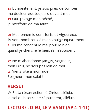
Et maintenant, je suis pr
è
s de tomber,
18
ma douleur est toujo
u
rs devant moi.
Oui, j'avo
u
e mon péché,
19
je m'effr
a
ie de ma faute.
Mes ennemis sont f
o
rts et vigoureux,
20
ils sont nombreux à m'en voul
o
ir injustement.
Ils me rendent le m
a
l pour le bien ;
21
quand je cherche le bi
e
n, ils m'accusent.
Ne m'abandonne jam
a
is, Seigneur,
22
mon Dieu, ne sois p
a
s loin de moi.
Viens v
i
te à mon aide,
23
Seigne
u
r, mon salut !
VERSET
V/ En ta résurrection, ô Christ, alléluia,
le ciel et la terre se réjouissent, alléluia.
LECTURE : DIEU, LE VIVANT (AP 4, 1-11)