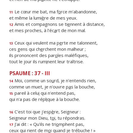
Le cœur me bat, ma f
o
rce m'abandonne,
11
et même la lumi
è
re de mes yeux.
Amis et compagnons se ti
e
nnent à distance,
12
et mes proches, à l'éc
a
rt de mon mal.
Ceux qui veulent ma p
e
rte me talonnent,
13
ces gens qui ch
e
rchent mon malheur ;
ils prononcent des par
o
les maléfiques,
tout le jour ils rum
i
nent leur traîtrise.
PSAUME : 37 - III
Moi, comme un so
u
rd, je n'entends rien,
14
comme un muet, je n'ouvre p
a
s la bouche,
pareil à celu
i
qui n'entend pas,
15
qui n'a pas de répl
i
que à la bouche.
C'est toi que j'esp
è
re, Seigneur :
16
Seigneur mon Dieu, t
o
i, tu répondras.
J'ai dit : « Qu'ils ne tri
o
mphent pas,
17
ceux qui rient de m
o
i quand je trébuche ! »