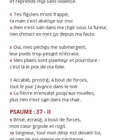
et reprends-m
o
i sans violence.
Tes fl
è
ches m'ont frappé,
3
ta main s'est abatt
u
e sur moi.
Rien n'est sain dans ma ch
a
ir sous ta fureur,
4
rien d'intact en mes
o
s depuis ma faute.
Oui, mes péch
é
s me submergent,
5
leur poids trop pes
a
nt m'écrase.
Mes plaies sont puante
u
r et pourriture :
6
c'est là le pr
i
x de ma folie.
Accablé, prostr
é
, à bout de forces,
7
tout le jour j'av
a
nce dans le noir.
La fièvre m'envah
i
t jusqu'aux moelles,
8
plus rien n'est s
a
in dans ma chair.
PSAUME : 37 - II
Brisé, écras
é
, à bout de forces,
9
mon cœur gr
o
nde et rugit.
Seigneur, tout mon dés
i
r est devant toi,
10
et rien de ma pl
a
inte ne t'échappe.