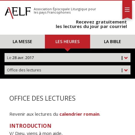
L'AELF
S'abonner
Association Épiscopale Liturgique
pour
les pays Francophones
Calendrier
Recevez gratuitement
Contact
les lectures du jour par courriel
LA MESSE
LES HEURES
LA BIBLE
Le
28 avr. 2017
|
Office des lectures
|
OFFICE DES LECTURES
Revenir aux lectures du
calendrier romain
.
INTRODUCTION
V/ Dieu, viens à mon aide,