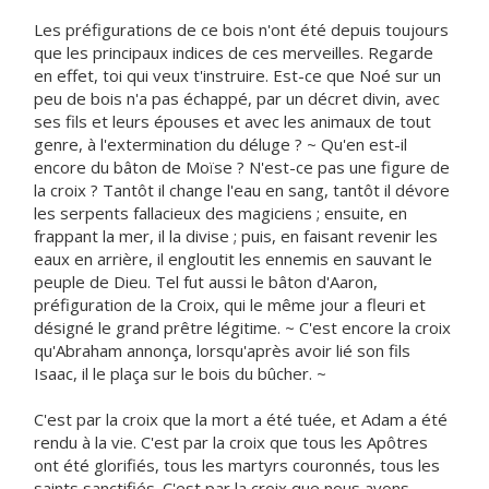
Les préfigurations de ce bois n'ont été depuis toujours
que les principaux indices de ces merveilles. Regarde
en effet, toi qui veux t'instruire. Est-ce que Noé sur un
peu de bois n'a pas échappé, par un décret divin, avec
ses fils et leurs épouses et avec les animaux de tout
genre, à l'extermination du déluge ? ~ Qu'en est-il
encore du bâton de Moïse ? N'est-ce pas une figure de
la croix ? Tantôt il change l'eau en sang, tantôt il dévore
les serpents fallacieux des magiciens ; ensuite, en
frappant la mer, il la divise ; puis, en faisant revenir les
eaux en arrière, il engloutit les ennemis en sauvant le
peuple de Dieu. Tel fut aussi le bâton d'Aaron,
préfiguration de la Croix, qui le même jour a fleuri et
désigné le grand prêtre légitime. ~ C'est encore la croix
qu'Abraham annonça, lorsqu'après avoir lié son fils
Isaac, il le plaça sur le bois du bûcher. ~
C'est par la croix que la mort a été tuée, et Adam a été
rendu à la vie. C'est par la croix que tous les Apôtres
ont été glorifiés, tous les martyrs couronnés, tous les
saints sanctifiés. C'est par la croix que nous avons