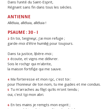
Dans l'unité du Saint-Esprit,
Régnant sans fin dans tous les siècles.
ANTIENNE
Alléluia, alléluia, alléluia !
PSAUME : 30 - I
En toi, Seigne
u
r, j'ai mon refuge ;
2
garde-moi d'être humili
é
pour toujours.
Dans ta justice, l
i
bère-moi ;
écoute, et vi
e
ns me délivrer.
3
Sois le roch
e
r qui m'abrite,
la maison fortifi
é
e qui me sauve.
Ma forteresse et mon r
o
c, c'est toi :
4
pour l'honneur de ton nom, tu me gu
i
des et me conduis.
Tu m'arraches au fil
e
t qu'ils m'ont tendu ;
5
oui, c'est t
o
i mon abri.
En tes mains je rem
e
ts mon esprit ;
6