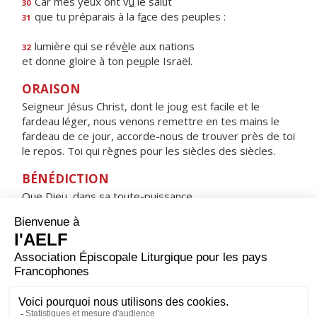
Car mes yeux ont v
u
le salut
30
que tu préparais à la f
a
ce des peuples :
31
lumière qui se rév
è
le aux nations
32
et donne gloire à ton pe
u
ple Israël.
ORAISON
Seigneur Jésus Christ, dont le joug est facile et le
fardeau léger, nous venons remettre en tes mains le
fardeau de ce jour, accorde-nous de trouver près de toi
le repos. Toi qui règnes pour les siècles des siècles.
BÉNÉDICTION
Que Dieu, dans sa toute-puissance,
éloigne de nous le mal,
et nous tienne en sa bénédiction. Amen.
HYMNE : REGINA CÆLI, LÆTARE, ALLELUIA
Regina cæli, lætare, alleluia,
quia quem meruisti portare, alleluia,
resurrexit sicut dixit, alleluia ;
ora pro nobis Deum, alleluia.