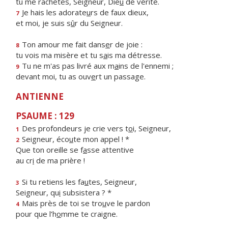
tu me rachètes, Seigneur, Die
u
de vérité.
Je hais les adorate
u
rs de faux dieux,
7
et moi, je suis s
û
r du Seigneur.
Ton amour me fait dans
e
r de joie :
8
tu vois ma misère et tu s
a
is ma détresse.
Tu ne m'as pas livré aux m
a
ins de l'ennemi ;
9
devant moi, tu as ouv
e
rt un passage.
ANTIENNE
PSAUME : 129
Des profondeurs je crie vers t
o
i, Seigneur,
1
Seigneur, éco
u
te mon appel ! *
2
Que ton oreille se f
a
sse attentive
au cr
i
de ma prière !
Si tu retiens les fa
u
tes, Seigneur,
3
Seigneur, qu
i
subsistera ? *
Mais près de toi se tro
u
ve le pardon
4
pour que l’h
o
mme te craigne.