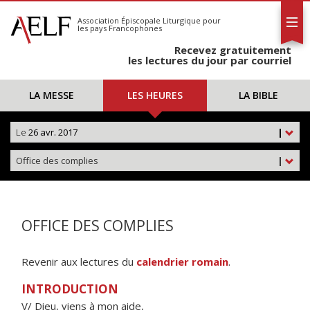
L'AELF
S'abonner
Association Épiscopale Liturgique
pour
les pays Francophones
Calendrier
Recevez gratuitement
Contact
les lectures du jour par courriel
LA MESSE
LES HEURES
LA BIBLE
Le
26 avr. 2017
|
Office des complies
|
OFFICE DES COMPLIES
Revenir aux lectures du
calendrier romain
.
INTRODUCTION
V/ Dieu, viens à mon aide,