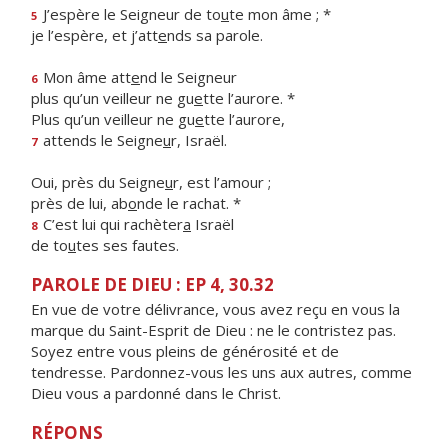
J’espère le Seigneur de to
u
te mon âme ; *
5
je l’espère, et j’att
e
nds sa parole.
Mon âme att
e
nd le Seigneur
6
plus qu’un veilleur ne gu
e
tte l’aurore. *
Plus qu’un veilleur ne gu
e
tte l’aurore,
attends le Seigne
u
r, Israël.
7
Oui, près du Seigne
u
r, est l’amour ;
près de lui, ab
o
nde le rachat. *
C’est lui qui rachèter
a
Israël
8
de to
u
tes ses fautes.
PAROLE DE DIEU : EP 4, 30.32
En vue de votre délivrance, vous avez reçu en vous la
marque du Saint-Esprit de Dieu : ne le contristez pas.
Soyez entre vous pleins de générosité et de
tendresse. Pardonnez-vous les uns aux autres, comme
Dieu vous a pardonné dans le Christ.
RÉPONS