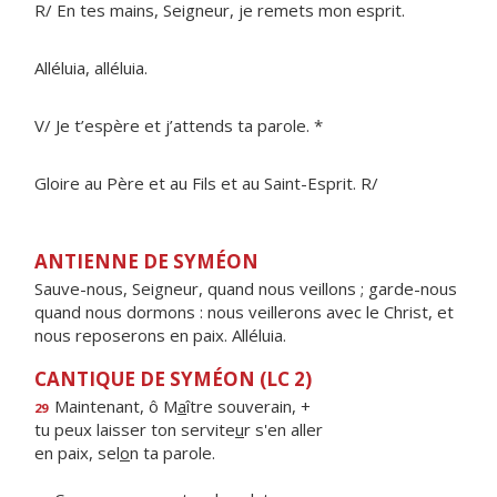
R/ En tes mains, Seigneur, je remets mon esprit.
Alléluia, alléluia.
V/ Je t’espère et j’attends ta parole. *
Gloire au Père et au Fils et au Saint-Esprit. R/
ANTIENNE DE SYMÉON
Sauve-nous, Seigneur, quand nous veillons ; garde-nous
quand nous dormons : nous veillerons avec le Christ, et
nous reposerons en paix. Alléluia.
CANTIQUE DE SYMÉON (LC 2)
Maintenant, ô M
a
ître souverain, +
29
tu peux laisser ton servite
u
r s'en aller
en paix, sel
o
n ta parole.