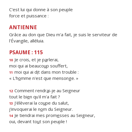
C'est lui qui donne à son peuple
force et puissance :
ANTIENNE
Grâce au don que Dieu m'a fait, je suis le serviteur de
l'Évangile, alléluia.
PSAUME : 115
Je crois, et je p
a
rlerai,
10
moi qui ai beauco
u
p souffert,
moi qui ai d
i
t dans mon trouble :
11
« L'h
o
mme n'est que mensonge. »
Comment rendr
a
i-je au Seigneur
12
tout le bi
e
n qu'il m'a fait ?
J'élèverai la co
u
pe du salut,
13
j'invoquerai le n
o
m du Seigneur.
Je tiendrai mes prom
e
sses au Seigneur,
14
oui, devant to
u
t son peuple !