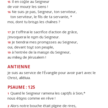
Il en co
û
te au Seigneur
15
de voir mour
i
r les siens !
Ne suis-je pas, Seigneur, ton serviteur,
16
ton serviteur, le f
ls de ta servante, *
moi, dont tu bris
a
s les chaînes ?
Je t'offrirai le sacrif
ce d'action de grâce,
17
j'invoquerai le n
o
m du Seigneur.
Je tiendrai mes prom
e
sses au Seigneur,
18
oui, devant to
u
t son peuple,
à l'entrée de la mais
o
n du Seigneur,
19
au milie
u
de Jérusalem !
ANTIENNE
Je suis au service de l'Évangile pour avoir part avec le
Christ, alléluia.
PSAUME : 125
Quand le Seigneur ramena les capt
i
fs à Sion,*
1
nous éti
o
ns comme en rêve !
Alors notre bouche était pl
e
ine de rires,
2