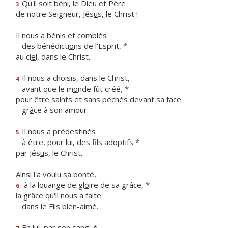
Qu'il soit béni, le Die
u
et Père
3
de notre Seigneur, Jés
u
s, le Christ !
Il nous a bénis et comblés
des bénédicti
o
ns de l'Esprit, *
au ci
e
l, dans le Christ.
Il nous a choisis, dans le Christ,
4
avant que le m
o
nde fût créé, *
pour être saints et sans péchés devant sa face
gr
â
ce à son amour.
Il nous a prédestinés
5
à être, pour lui, des f
ls adoptifs *
par Jés
u
s, le Christ.
Ainsi l'a voulu sa bonté,
à la louange de gl
o
ire de sa grâce, *
6
la grâce qu'il nous a faite
dans le F
i
ls bien-aimé.
En lu
i
, par son sang, *