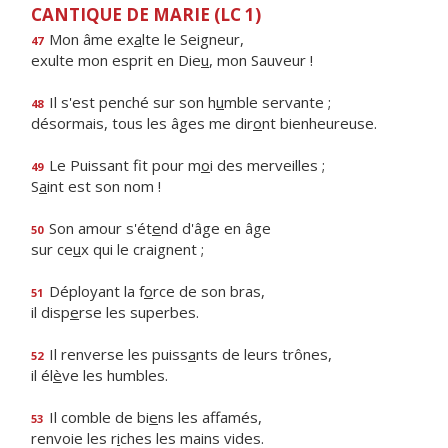
CANTIQUE DE MARIE (LC 1)
Mon âme ex
a
lte le Seigneur,
47
exulte mon esprit en Die
u
, mon Sauveur !
Il s'est penché sur son h
u
mble servante ;
48
désormais, tous les âges me dir
o
nt bienheureuse.
Le Puissant fit pour m
o
i des merveilles ;
49
S
a
int est son nom !
Son amour s'ét
e
nd d'âge en âge
50
sur ce
u
x qui le craignent ;
Déployant la f
o
rce de son bras,
51
il disp
e
rse les superbes.
Il renverse les puiss
a
nts de leurs trônes,
52
il él
è
ve les humbles.
Il comble de bi
e
ns les affamés,
53
renvoie les r
i
ches les mains vides.