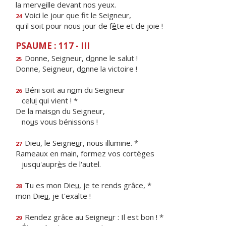
la merv
e
ille devant nos yeux.
Voici le jour que f
t le Seigneur,
24
qu'il soit pour nous jour de f
ê
te et de joie !
PSAUME : 117 - III
Donne, Seigneur, d
o
nne le salut !
25
Donne, Seigneur, d
o
nne la victoire !
Béni soit au n
o
m du Seigneur
26
celu
i
qui vient ! *
De la mais
o
n du Seigneur,
no
u
s vous bénissons !
Dieu, le Seigne
u
r, nous illumine. *
27
Rameaux en main, formez vos cortèges
jusqu'aupr
è
s de l'autel.
Tu es mon Die
u
, je te rends grâce, *
28
mon Die
u
, je t'exalte !
Rendez grâce au Seigne
u
r : Il est bon ! *
29