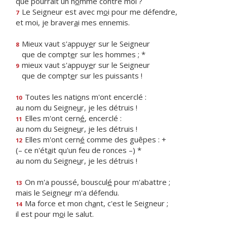
que pourrait un h
o
mme contre moi ?
Le Seigneur est avec m
o
i pour me défendre,
7
et moi, je braver
a
i mes ennemis.
Mieux vaut s'appuy
e
r sur le Seigneur
8
que de compt
e
r sur les hommes ; *
mieux vaut s'appuy
e
r sur le Seigneur
9
que de compt
e
r sur les puissants !
Toutes les nati
o
ns m'ont encerclé :
10
au nom du Seigne
u
r, je les détruis !
Elles m'ont cern
é
, encerclé :
11
au nom du Seigne
u
r, je les détruis !
Elles m'ont cern
é
comme des guêpes : +
12
(– ce n'ét
a
it qu'un feu de ronces –) *
au nom du Seigne
u
r, je les détruis !
On m'a poussé, bouscul
é
pour m'abattre ;
13
mais le Seigne
u
r m'a défendu.
Ma force et mon ch
a
nt, c'est le Seigneur ;
14
il est pour m
o
i le salut.