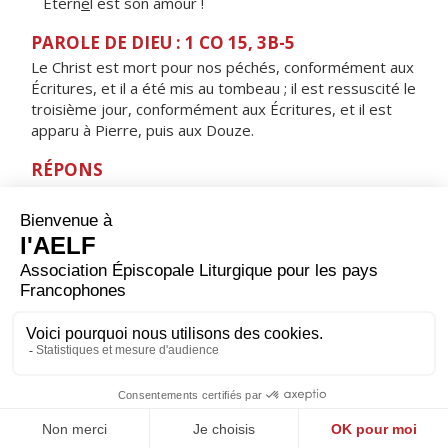
Étern
e
l est son amour !
PAROLE DE DIEU : 1 CO 15, 3B-5
Le Christ est mort pour nos péchés, conformément aux
Écritures, et il a été mis au tombeau ; il est ressuscité le
troisième jour, conformément aux Écritures, et il est
apparu à Pierre, puis aux Douze.
RÉPONS
V/ Voici le jour que fit le Seigneur,
jour de fête et de joie, alléluia !
ORAISON
Aujourd’hui, Dieu notre Père, tu nous ouvres la vie
éternelle par la victoire de ton Fils sur la mort, et nous
fêtons sa résurrection. Que ton Esprit fasse de nous
des hommes nouveaux pour que nous ressuscitions
avec le Christ dans la lumière de la vie. Lui qui règne.