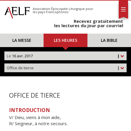
L'AELF
S'abonner
Association Épiscopale Liturgique
pour
les pays Francophones
Calendrier
Recevez gratuitement
Contact
les lectures du jour par courriel
LA MESSE
LES HEURES
LA BIBLE
Le
16 avr. 2017
|
Office de tierce
|
OFFICE DE TIERCE
INTRODUCTION
V/ Dieu, viens à mon aide,
R/ Seigneur, à notre secours.