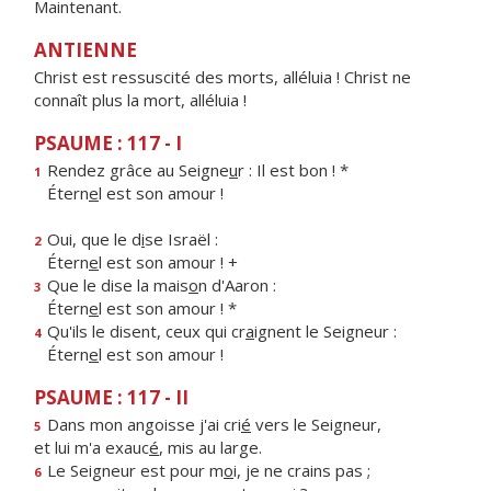
Maintenant.
ANTIENNE
Christ est ressuscité des morts, alléluia ! Christ ne
connaît plus la mort, alléluia !
PSAUME : 117 - I
Rendez grâce au Seigne
u
r : Il est bon ! *
1
Étern
e
l est son amour !
Oui, que le d
i
se Israël :
2
Étern
e
l est son amour ! +
Que le dise la mais
o
n d'Aaron :
3
Étern
e
l est son amour ! *
Qu'ils le disent, ceux qui cr
a
ignent le Seigneur :
4
Étern
e
l est son amour !
PSAUME : 117 - II
Dans mon angoisse j'ai cri
é
vers le Seigneur,
5
et lui m'a exauc
é
, mis au large.
Le Seigneur est pour m
o
i, je ne crains pas ;
6