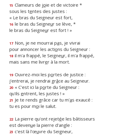
Clameurs de j
o
ie et de victoire *
15
sous les t
e
ntes des justes :
« Le bras du Seigneur est fort,
le bras du Seigne
u
r se lève, *
16
le bras du Seigne
u
r est fort ! »
Non, je ne mourrai p
a
s, je vivrai
17
pour annoncer les acti
o
ns du Seigneur :
il m'a frappé, le Seigne
u
r, il m'a frappé,
18
mais sans me livr
e
r à la mort.
Ouvrez-moi les p
o
rtes de justice :
19
j'entrerai, je rendrai gr
â
ce au Seigneur.
« C'est ici la p
o
rte du Seigneur :
20
qu'ils
e
ntrent, les justes ! »
Je te rends grâce car tu m'
a
s exaucé :
21
tu es pour m
o
i le salut.
La pierre qu'ont rejet
é
e les bâtisseurs
22
est deven
u
e la pierre d'angle :
c'est là l'œ
u
vre du Seigneur,
23