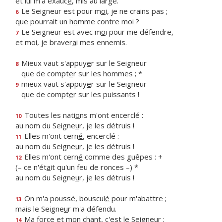
et lui m'a exauc
é
, mis au large.
Le Seigneur est pour m
o
i, je ne crains pas ;
6
que pourrait un h
o
mme contre moi ?
Le Seigneur est avec m
o
i pour me défendre,
7
et moi, je braver
a
i mes ennemis.
Mieux vaut s'appuy
e
r sur le Seigneur
8
que de compt
e
r sur les hommes ; *
mieux vaut s'appuy
e
r sur le Seigneur
9
que de compt
e
r sur les puissants !
Toutes les nati
o
ns m'ont encerclé :
10
au nom du Seigne
u
r, je les détruis !
Elles m'ont cern
é
, encerclé :
11
au nom du Seigne
u
r, je les détruis !
Elles m'ont cern
é
comme des guêpes : +
12
(– ce n'ét
a
it qu'un feu de ronces –) *
au nom du Seigne
u
r, je les détruis !
On m'a poussé, bouscul
é
pour m'abattre ;
13
mais le Seigne
u
r m'a défendu.
Ma force et mon ch
a
nt, c'est le Seigneur ;
14