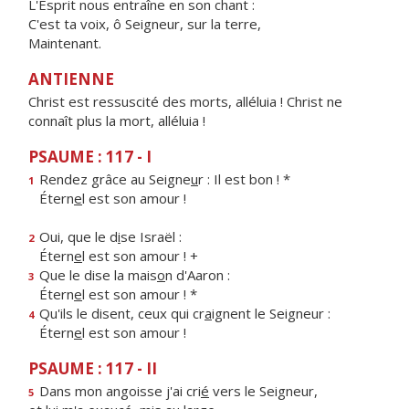
L'Esprit nous entraîne en son chant :
C'est ta voix, ô Seigneur, sur la terre,
Maintenant.
ANTIENNE
Christ est ressuscité des morts, alléluia ! Christ ne
connaît plus la mort, alléluia !
PSAUME : 117 - I
Rendez grâce au Seigne
u
r : Il est bon ! *
1
Étern
e
l est son amour !
Oui, que le d
i
se Israël :
2
Étern
e
l est son amour ! +
Que le dise la mais
o
n d'Aaron :
3
Étern
e
l est son amour ! *
Qu'ils le disent, ceux qui cr
a
ignent le Seigneur :
4
Étern
e
l est son amour !
PSAUME : 117 - II
Dans mon angoisse j'ai cri
é
vers le Seigneur,
5