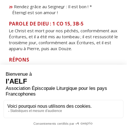
Rendez grâce au Seigne
u
r : Il est bon ! *
29
Étern
e
l est son amour !
PAROLE DE DIEU : 1 CO 15, 3B-5
Le Christ est mort pour nos péchés, conformément aux
Écritures, et il a été mis au tombeau ; il est ressuscité le
troisième jour, conformément aux Écritures, et il est
apparu à Pierre, puis aux Douze.
RÉPONS
V/ Voici le jour que fit le Seigneur,
jour de fête et de joie, alléluia !
ORAISON
Aujourd’hui, Dieu notre Père, tu nous ouvres la vie
éternelle par la victoire de ton Fils sur la mort, et nous
fêtons sa résurrection. Que ton Esprit fasse de nous
des hommes nouveaux pour que nous ressuscitions
avec le Christ dans la lumière de la vie. Lui qui règne.