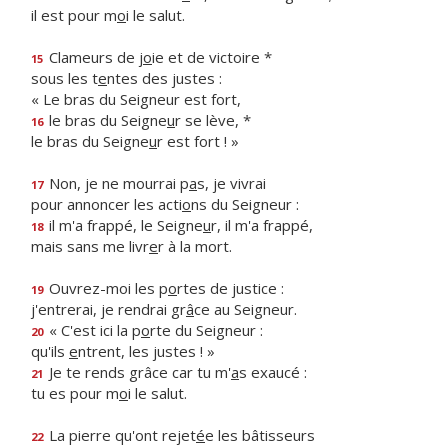
il est pour m
o
i le salut.
Clameurs de j
o
ie et de victoire *
15
sous les t
e
ntes des justes :
« Le bras du Seigneur est fort,
le bras du Seigne
u
r se lève, *
16
le bras du Seigne
u
r est fort ! »
Non, je ne mourrai p
a
s, je vivrai
17
pour annoncer les acti
o
ns du Seigneur :
il m'a frappé, le Seigne
u
r, il m'a frappé,
18
mais sans me livr
e
r à la mort.
Ouvrez-moi les p
o
rtes de justice :
19
j'entrerai, je rendrai gr
â
ce au Seigneur.
« C'est ici la p
o
rte du Seigneur :
20
qu'ils
e
ntrent, les justes ! »
Je te rends grâce car tu m'
a
s exaucé :
21
tu es pour m
o
i le salut.
La pierre qu'ont rejet
é
e les bâtisseurs
22