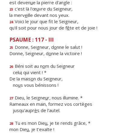
est deven
u
e la pierre d'angle :
c'est là l'œ
u
vre du Seigneur,
23
la merv
e
ille devant nos yeux.
Voici le jour que f
t le Seigneur,
24
qu'il soit pour nous jour de f
ê
te et de joie !
PSAUME : 117 - III
Donne, Seigneur, d
o
nne le salut !
25
Donne, Seigneur, d
o
nne la victoire !
Béni soit au n
o
m du Seigneur
26
celu
i
qui vient ! *
De la mais
o
n du Seigneur,
no
u
s vous bénissons !
Dieu, le Seigne
u
r, nous illumine. *
27
Rameaux en main, formez vos cortèges
jusqu'aupr
è
s de l'autel.
Tu es mon Die
u
, je te rends grâce, *
28
mon Die
u
, je t'exalte !