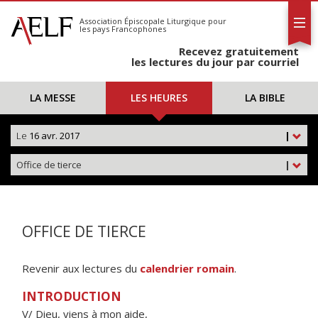
L'AELF
S'abonner
Association Épiscopale Liturgique
pour
les pays Francophones
Calendrier
Recevez gratuitement
Contact
les lectures du jour par courriel
LA MESSE
LES HEURES
LA BIBLE
Le
16 avr. 2017
|
Office de tierce
|
OFFICE DE TIERCE
Revenir aux lectures du
calendrier romain
.
INTRODUCTION
V/ Dieu, viens à mon aide,