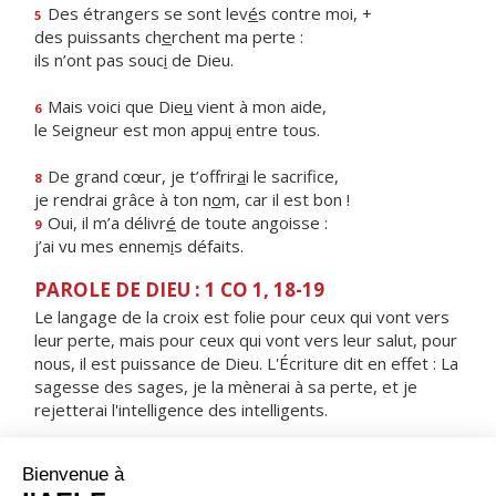
Des étrangers se sont lev
é
s contre moi, +
5
des puissants ch
e
rchent ma perte :
ils n’ont pas souc
i
de Dieu.
Mais voici que Die
u
vient à mon aide,
6
le Seigneur est mon appu
i
entre tous.
De grand cœur, je t’offrir
a
i le sacrifice,
8
je rendrai grâce à ton n
o
m, car il est bon !
Oui, il m’a délivr
é
de toute angoisse :
9
j’ai vu mes ennem
i
s défaits.
PAROLE DE DIEU : 1 CO 1, 18-19
Le langage de la croix est folie pour ceux qui vont vers
leur perte, mais pour ceux qui vont vers leur salut, pour
nous, il est puissance de Dieu. L'Écriture dit en effet : La
sagesse des sages, je la mènerai à sa perte, et je
rejetterai l'intelligence des intelligents.
RÉPONS
V/ Maltraité, il s'humilie,