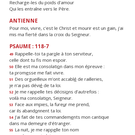
Recharge-les du poids d'amour
Qui les entraîne vers le Père.
ANTIENNE
Pour moi, vivre, c'est le Christ et mourir est un gain, j'ai
mis ma fierté dans la croix du Seigneur.
PSAUME : 118-7
Rappelle-toi ta par
o
le à ton serviteur,
49
celle dont tu f
s mon espoir.
Elle est ma consolati
o
n dans mon épreuve :
50
ta prom
e
sse me fait vivre.
Des orgueilleux m’ont accabl
é
de railleries,
51
je n’ai pas dévi
é
de ta loi.
Je me rappelle tes décisi
o
ns d’autrefois :
52
voilà ma consolati
o
n, Seigneur.
Face aux impies, la fure
u
r me prend,
53
car ils aband
o
nnent ta loi.
J’ai fait de tes commandem
e
nts mon cantique
54
dans ma deme
u
re d’étranger.
La nuit, je me rapp
e
lle ton nom
55