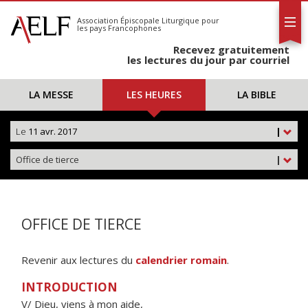
L'AELF
S'abonner
Association Épiscopale Liturgique
pour
les pays Francophones
Calendrier
Recevez gratuitement
Contact
les lectures du jour par courriel
LA MESSE
LES HEURES
LA BIBLE
Le
11 avr. 2017
|
Office de tierce
|
OFFICE DE TIERCE
Revenir aux lectures du
calendrier romain
.
INTRODUCTION
V/ Dieu, viens à mon aide,