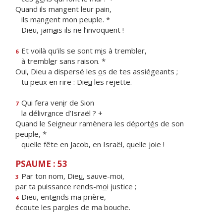
Quand ils mangent leur pain,
ils m
a
ngent mon peuple. *
Dieu, jam
a
is ils ne l’invoquent !
Et voilà qu’ils se sont m
i
s à trembler,
6
à trembl
e
r sans raison. *
Oui, Dieu a dispersé les
o
s de tes assiégeants ;
tu peux en rire : Die
u
les rejette.
Qui fera ven
i
r de Sion
7
la délivr
a
nce d’Israël ? +
Quand le Seigneur ramènera les déport
é
s de son
peuple, *
quelle fête en Jacob, en Israël, quelle joie !
PSAUME : 53
Par ton nom, Die
u
, sauve-moi,
3
par ta puissance rends-m
o
i justice ;
Dieu, ent
e
nds ma prière,
4
écoute les par
o
les de ma bouche.