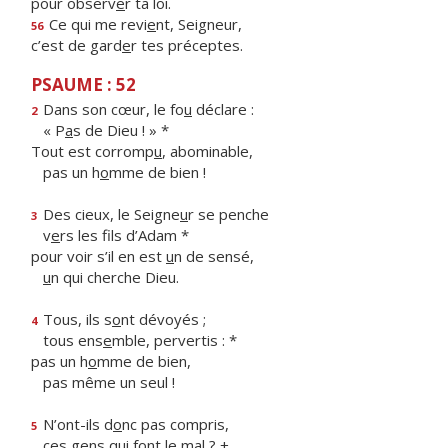
pour observ
e
r ta loi.
Ce qui me revi
e
nt, Seigneur,
56
c’est de gard
e
r tes préceptes.
PSAUME : 52
Dans son cœur, le fo
u
déclare :
2
« P
a
s de Dieu ! » *
Tout est corromp
u
, abominable,
pas un h
o
mme de bien !
Des cieux, le Seigne
u
r se penche
3
v
e
rs les fils d’Adam *
pour voir s’il en est
u
n de sensé,
u
n qui cherche Dieu.
Tous, ils s
o
nt dévoyés ;
4
tous ens
e
mble, pervertis : *
pas un h
o
mme de bien,
pas même un seul !
N’ont-ils d
o
nc pas compris,
5
ces g
e
ns qui font le mal ? +